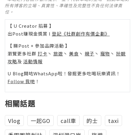
所有博客的立場、真實性、準確性及完整性不負任何法律責
任。
【 U Creator 招募 】
出Post賺現金獎賞 l
登記《社群創作有價企劃》
【 睇Post + 參加品牌活動 】
瀏覽更多社群
打卡
丶
旅遊
丶
美食
丶
親子
丶
寵物
丶
扮靚
攻略
及
活動情報
U Blog開咗WhatsApp啦！發掘更多吃喝玩樂資訊！
Follow 我哋
！
相關話題
Vlog
一起GO
call車
的士
taxi