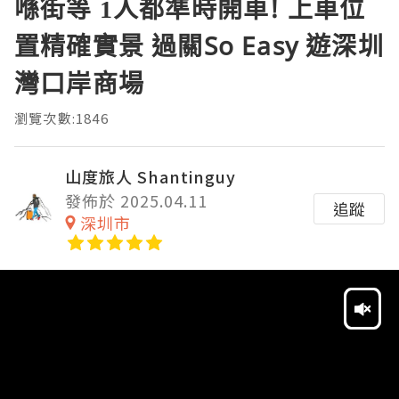
喺街等 1人都準時開車! 上車位
置精確實景 過關So Easy 遊深圳
灣口岸商場
瀏覽次數:1846
山度旅人 Shantinguy
發佈於 2025.04.11
追蹤
深圳市
Video
Player
HD