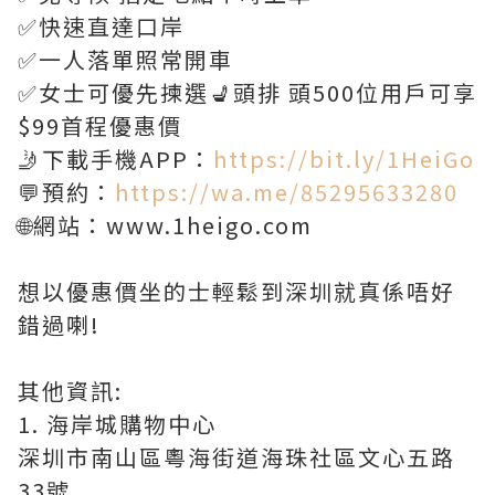
✅快速直達口岸
✅一人落單照常開車
✅女士可優先揀選💺頭排 頭500位用戶可享
$99首程優惠價
🤳下載手機APP：
https://bit.ly/1HeiGo
💬預約：
https://wa.me/85295633280
🌐網站：www.1heigo.com
想以優惠價坐的士輕鬆到深圳就真係唔好
錯過喇!
其他資訊:
1. 海岸城購物中心
深圳市南山區粵海街道海珠社區文心五路
33號