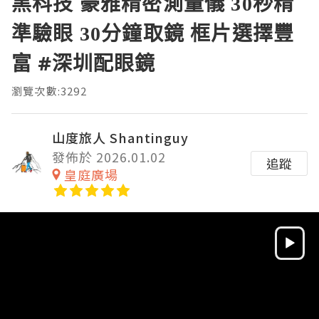
黑科技 豪雅精密測量儀 30秒精
準驗眼 30分鐘取鏡 框片選擇豐
富 #深圳配眼鏡
瀏覽次數:3292
山度旅人 Shantinguy
發佈於 2026.01.02
追蹤
皇庭廣場
Video
Player
HD