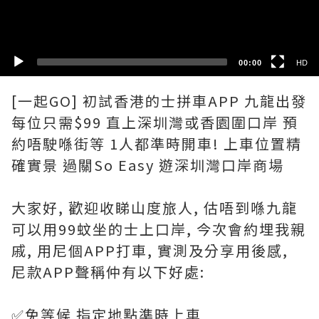
SD
00:00
HD
[一起GO] 初試香港的士拼車APP 九龍出發
每位只需$99 直上深圳灣或香園圍口岸 預
約唔駛喺街等 1人都準時開車! 上車位置精
確實景 過關So Easy 遊深圳灣口岸商場
大家好, 歡迎收睇山度旅人, 估唔到喺九龍
可以用99蚊坐的士上口岸, 今次會約埋我親
戚, 用尼個APP打車, 實測及分享用後感,
尼款APP聲稱仲有以下好處:
✅免等候 指定地點準時上車