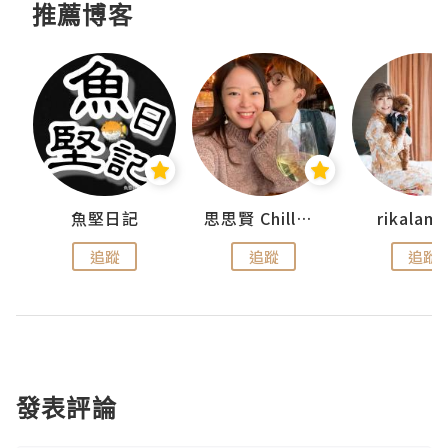
推薦博客
urnal
魚堅日記
思思賢 ChillMyBabe
rikala
追蹤
追蹤
追蹤
發表評論