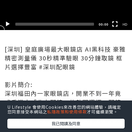
SD
00:00
HD
[深圳] 皇庭廣場最大眼鏡店 AI黑科技 豪雅
精密測量儀 30秒精準驗眼 30分鐘取鏡 框
片選擇豐富 #深圳配眼鏡
影片簡介:
深圳福田內一家眼鏡店，開業不到一年竟
成香港人「北上配鏡」的熱門選擇。配鏡
U Lifestyle 會使用Cookies來改善您的網站體驗，請確定
價格背後，究竟是怎樣的顛覆性規則？最
您同意接受本網站之
私隱政策和使用條款
才可繼續瀏覽。
新AI儀器30秒精準掃描，30分鐘取鏡, 方
我已閱讀及同意
便快捷。