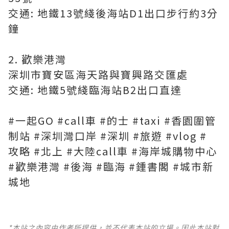
交通: 地鐵13號綫後海站D1出口步行約3分
鐘
2. 歡樂港灣
深圳市寶安區海天路與寶興路交匯處
交通: 地鐵5號綫臨海站B2出口直達
#一起GO #call車 #的士 #taxi #香園圍管
制站 #深圳灣口岸 #深圳 #旅遊 #vlog #
攻略 #北上 #大陸call車 #海岸城購物中心
#歡樂港灣 #後海 #臨海 #鍾書閣 #城市新
城地
*本站之內容由作者所提供，並不代表本站的立場。因此本站對