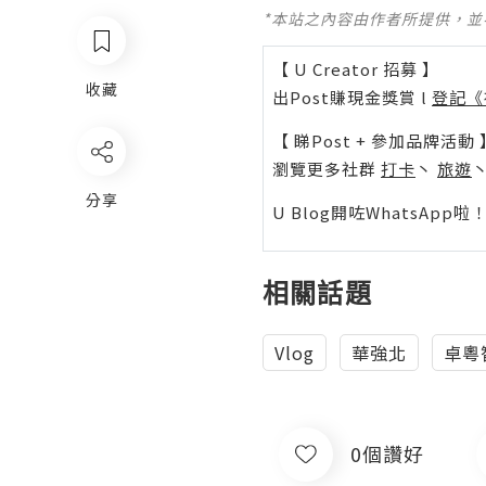
*本站之內容由作者所提供，
【 U Creator 招募 】
收藏
出Post賺現金獎賞 l
登記《
【 睇Post + 參加品牌活動 
瀏覽更多社群
打卡
丶
旅遊
分享
U Blog開咗WhatsAp
相關話題
Vlog
華強北
卓粵
0個讚好