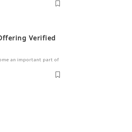
er. Cash App users should
ffering Verified
ome an important part of
h App provides users wit
and receiving money, but