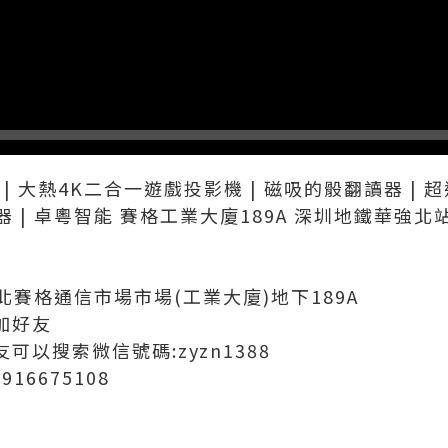
 | 大熱4K二合一遊戲投影機 | 磁吸的骰翻讀器 | 
器 | 卓粵智能 賽格工業大廈189A 深圳地鐵華強北
賽格通信市場市場(工業大廈)地下189A
加好友
可以搜索微信號碼:zyzn1388
16675108