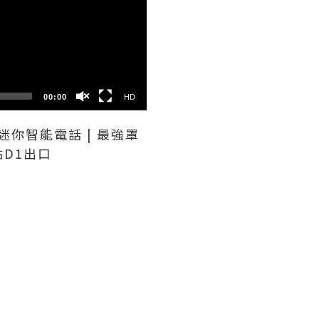
HD
SD
00:00
HD
超迷你智能電話 | 最強罩
站D1出口