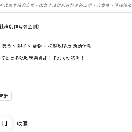
並不代表本站的立場。因此本站對所有博客的立場、真實性、準確性
社群創作有價企劃》
】
丶
美食
丶
親子
丶
寵物
丶
扮靚攻略
及
活動情報
p啦！發掘更多吃喝玩樂資訊！
Follow 我哋
！
智能
收藏