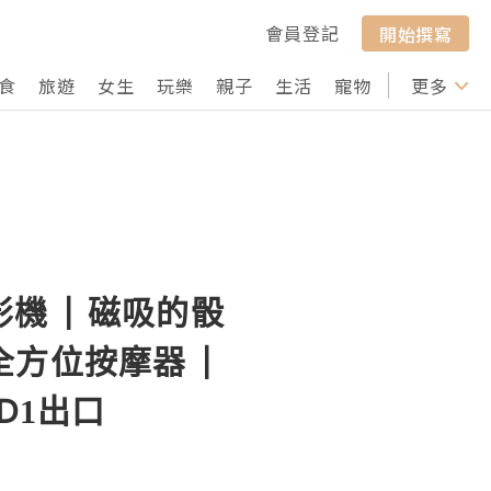
會員登記
開始撰寫
食
旅遊
女生
玩樂
親子
生活
寵物
行山
更多
打卡
影機 | 磁吸的骰
全方位按摩器 |
D1出口