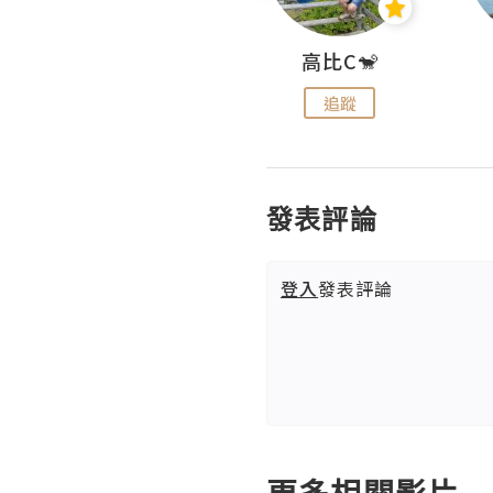
Nei Ho! 你好:)
高比C🐒
追蹤
追蹤
發表評論
登入
發表評論