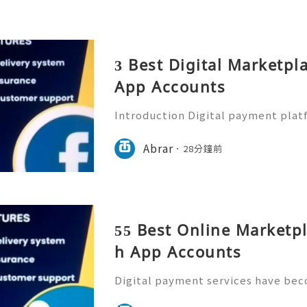
3 Best Digital Marketpl
App Accounts
Introduction Digital payment plat
he way people manage money. Toda
nts, receive funds, and handle ever
Abrar
28分鐘前
hrough mobile applications
55 Best Online Marketpl
h App Accounts
Digital payment services have bec
rn financial activities, making acc