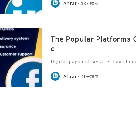
erification more important than ev
Abrar
38分鐘前
always focus on safe a
The Popular Platforms O
c
Digital payment services have bec
modern financial management. Cas
h convenient options for sending 
Abrar
41分鐘前
maintaining a secure and pro