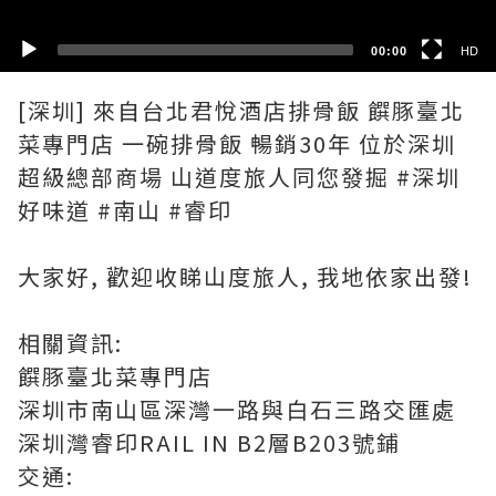
00:00
HD
[深圳] 來自台北君悅酒店排骨飯 饌豚臺北
菜專門店 一碗排骨飯 暢銷30年 位於深圳
超級總部商場 山道度旅人同您發掘 #深圳
好味道 #南山 #睿印
大家好, 歡迎收睇山度旅人, 我地依家出發!
相關資訊:
饌豚臺北菜專門店
深圳市南山區深灣一路與白石三路交匯處
深圳灣睿印RAIL IN B2層B203號鋪
交通: