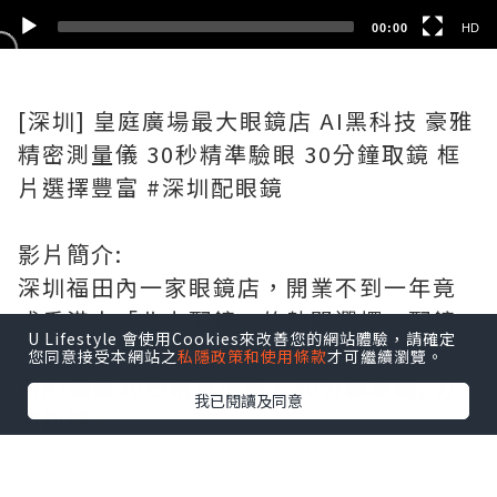
00:00
HD
[深圳] 皇庭廣場最大眼鏡店 AI黑科技 豪雅
精密測量儀 30秒精準驗眼 30分鐘取鏡 框
片選擇豐富 #深圳配眼鏡
影片簡介:
深圳福田內一家眼鏡店，開業不到一年竟
成香港人「北上配鏡」的熱門選擇。配鏡
U Lifestyle 會使用Cookies來改善您的網站體驗，請確定
價格背後，究竟是怎樣的顛覆性規則？最
您同意接受本網站之
私隱政策和使用條款
才可繼續瀏覽。
新AI儀器30秒精準掃描，30分鐘取鏡, 方
我已閱讀及同意
便快捷。
影片分段: