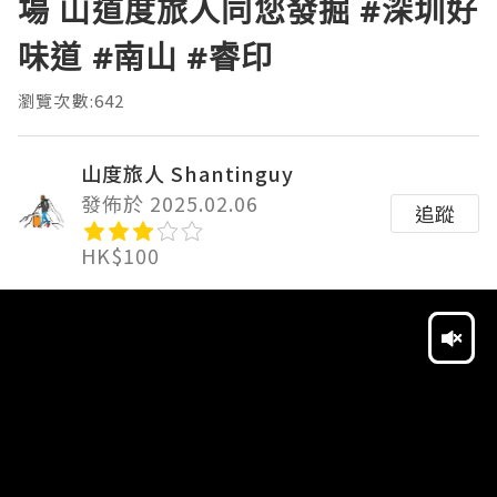
場 山道度旅人同您發掘 #深圳好
味道 #南山 #睿印
瀏覽次數:642
山度旅人 Shantinguy
發佈於 2025.02.06
追蹤
HK$100
Video
Player
HD
SD