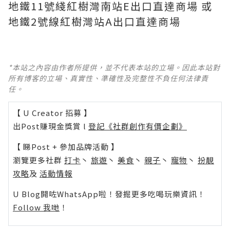
地鐵11號綫紅樹灣南站E出口直達商場 或
地鐵2號線紅樹灣站A出口直達商場
*本站之內容由作者所提供，並不代表本站的立場。因此本站對
所有博客的立場、真實性、準確性及完整性不負任何法律責
任。
【 U Creator 招募 】
出Post賺現金獎賞 l
登記《社群創作有價企劃》
【 睇Post + 參加品牌活動 】
瀏覽更多社群
打卡
丶
旅遊
丶
美食
丶
親子
丶
寵物
丶
扮靚
攻略
及
活動情報
U Blog開咗WhatsApp啦！發掘更多吃喝玩樂資訊！
Follow 我哋
！