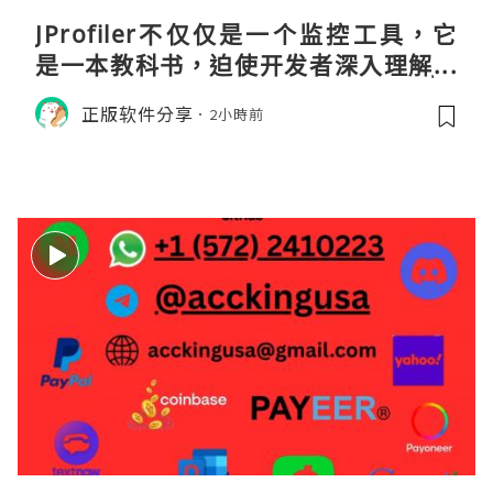
JProfiler不仅仅是一个监控工具，它
是一本教科书，迫使开发者深入理解JV
M的内存模型、垃圾回收机制和并发原
正版软件分享
2小時前
理。通过直观的可视化数据，它将抽象
的性能问题具象化为代码行号。对于一
名追求卓越的Java