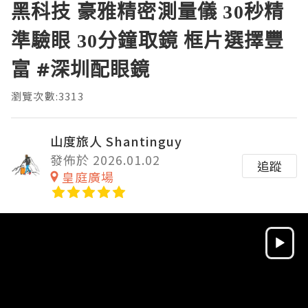
黑科技 豪雅精密測量儀 30秒精
準驗眼 30分鐘取鏡 框片選擇豐
富 #深圳配眼鏡
瀏覽次數:3313
山度旅人 Shantinguy
發佈於 2026.01.02
追蹤
皇庭廣場
Video
Player
HD