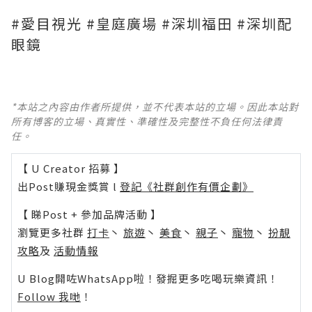
#愛目視光 #皇庭廣場 #深圳福田 #深圳配
眼鏡
*本站之內容由作者所提供，並不代表本站的立場。因此本站對
所有博客的立場、真實性、準確性及完整性不負任何法律責
任。
【 U Creator 招募 】
出Post賺現金獎賞 l
登記《社群創作有價企劃》
【 睇Post + 參加品牌活動 】
瀏覽更多社群
打卡
丶
旅遊
丶
美食
丶
親子
丶
寵物
丶
扮靚
攻略
及
活動情報
U Blog開咗WhatsApp啦！發掘更多吃喝玩樂資訊！
Follow 我哋
！