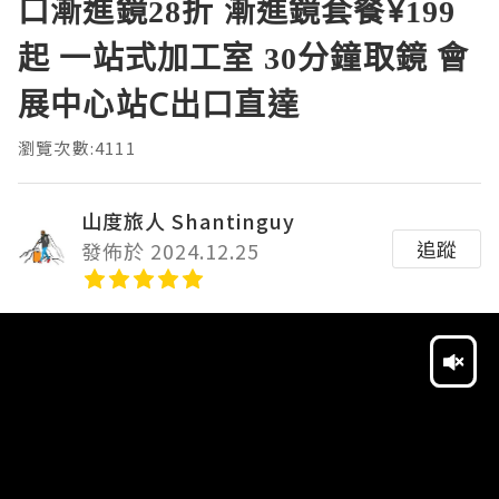
口漸進鏡28折 漸進鏡套餐¥199
起 一站式加工室 30分鐘取鏡 會
展中心站C出口直達
瀏覽次數:4111
山度旅人 Shantinguy
追蹤
發佈於 2024.12.25
Video
Player
HD
SD