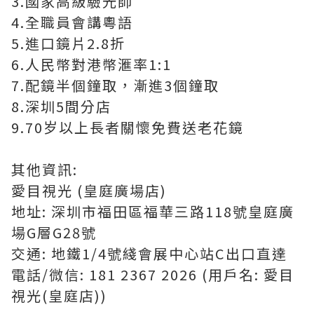
3.國家高級驗光師
4.全職員會講粵語
5.進口鏡片2.8折
6.人民幣對港幣滙率1:1
7.配鏡半個鐘取，漸進3個鐘取
8.深圳5間分店
9.70岁以上長者關懷免費送老花鏡
其他資訊:
愛目視光 (皇庭廣場店)
地址: 深圳市福田區福華三路118號皇庭廣
場G層G28號
交通: 地鐵1/4號綫會展中心站C出口直達
電話/微信: 181 2367 2026 (用戶名: 愛目
視光(皇庭店))