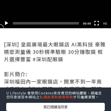
SD
00:00
HD
[深圳] 皇庭廣場最大眼鏡店 AI黑科技 豪雅
精密測量儀 30秒精準驗眼 30分鐘取鏡 框
片選擇豐富 #深圳配眼鏡
影片簡介:
深圳福田內一家眼鏡店，開業不到一年竟
成香港人「北上配鏡」的熱門選擇。配鏡
U Lifestyle 會使用Cookies來改善您的網站體驗，請確定
價格背後，究竟是怎樣的顛覆性規則？最
您同意接受本網站之
私隱政策和使用條款
才可繼續瀏覽。
新AI儀器30秒精準掃描，30分鐘取鏡, 方
我已閱讀及同意