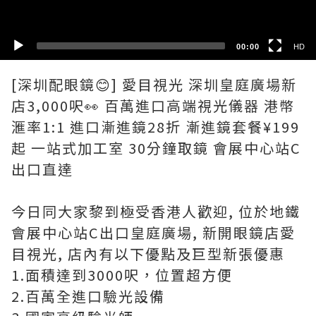
00:00
HD
[深圳配眼鏡😊] 愛目視光 深圳皇庭廣場新
店3,000呎👀 百萬進口高端視光儀器 港幣
滙率1:1 進口漸進鏡28折 漸進鏡套餐¥199
起 一站式加工室 30分鐘取鏡 會展中心站C
出口直達
今日同大家黎到極受香港人歡迎, 位於地鐵
會展中心站C出口皇庭廣場, 新開眼鏡店愛
目視光, 店內有以下優點及巨型新張優惠
1.面積達到3000呎，位置超方便
2.百萬全進口驗光設備