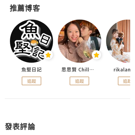
推薦博客
urnal
魚堅日記
思思賢 ChillMyBabe
rikala
追蹤
追蹤
追蹤
發表評論