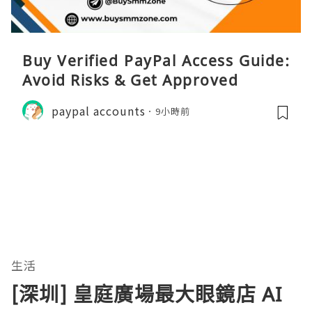
Buy Verified PayPal Access Guide:
Avoid Risks & Get Approved
paypal accounts
9小時前
生活
[深圳] 皇庭廣場最大眼鏡店 AI