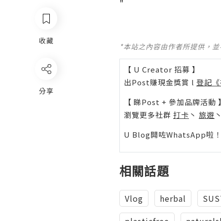
收藏
*本站之內容由作者所提供，
【 U Creator 招募 】
出Post賺現金獎賞 l
登記《
分享
【 睇Post + 參加品牌活動 
瀏覽更多社群
打卡
丶
旅遊
U Blog開咗WhatsAp
相關話題
Vlog
herbal
SUS
plasticfree
natural