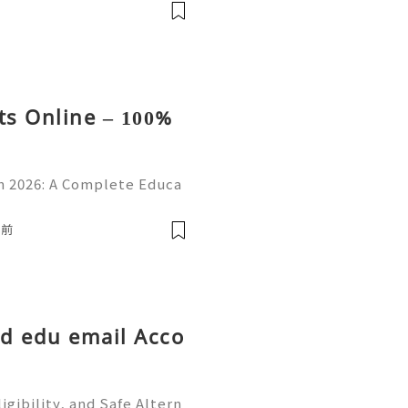
💫🌐✨💎Telegram: @usadigi
igitalhub 💫💎💲💫🌐✨💎Em
s Online – 100%
 2026: A Complete Educa
d Online Learning Introduc
erstanding online platform
時前
ld edu email Acco
igibility, and Safe Altern