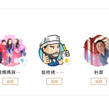
儍媽媽與兩隻小魔怪之家
裝修佬 - 香港一站式網上裝修平台
利奧
追蹤
追蹤
追蹤