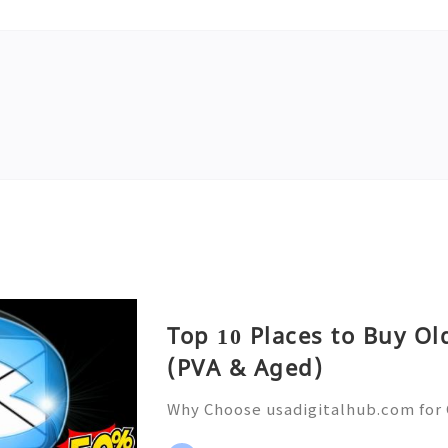
Top 10 Places to Buy O
(PVA & Aged)
Why Choose usadigitalhub.com for 
🌐✨💎Fast & Reliable 24/7 Custom