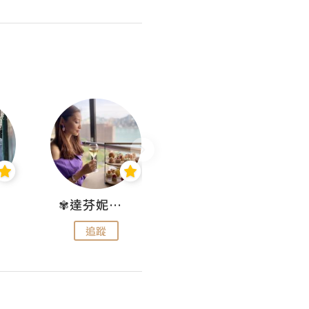
✾達芬妮•愛孩子•愛生活✾
wendysugar享受生活gogogo
追蹤
追蹤