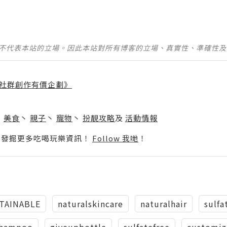
並不代表本站的立場。因此本站對所有博客的立場、真實性、準確性
社群創作有價企劃》
】
丶
美食
丶
親子
丶
寵物
丶
扮靚攻略
及
活動情報
p啦！發掘更多吃喝玩樂資訊！
Follow 我哋
！
TAINABLE
naturalskincare
naturalhair
sulf
shampoo
giveupbottle
sulfatefree
customi