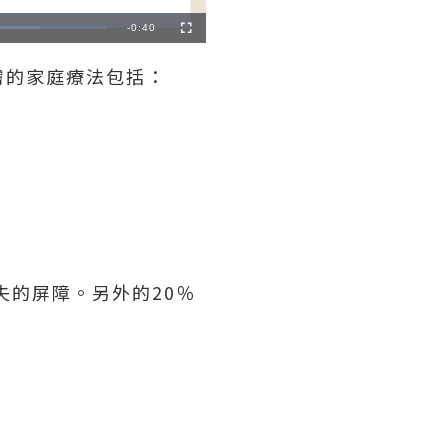
Remaining
-
0:40
Fullscreen
Time
膚的家庭療法包括：
損失的屏障。另外的20％