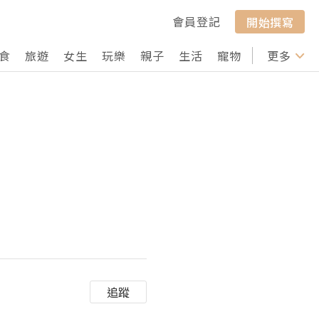
會員登記
開始撰寫
食
旅遊
女生
玩樂
親子
生活
寵物
行山
更多
打卡
追蹤