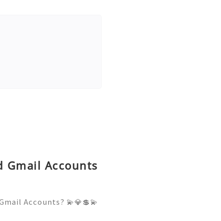
ld Gmail Accounts
Gmail Accounts? 💫💎💲💫
er Support 💫💎💲💫🌐✨💎W