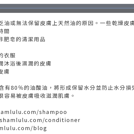
Loaded
:
90.00%
乏油或無法保留皮膚上天然油的原因。一些乾燥皮
時間
、非肥皂的清潔用品
的衣服
滋潤沐浴後濕潤的皮膚
皮膚
護膚棒含有80％的油酸油，將形成保留水分並防止水分
很容易被皮膚吸收滋潤肌膚。
mlulu.com/shampoo
mlulu.com/conditioner
lulu.com/blog