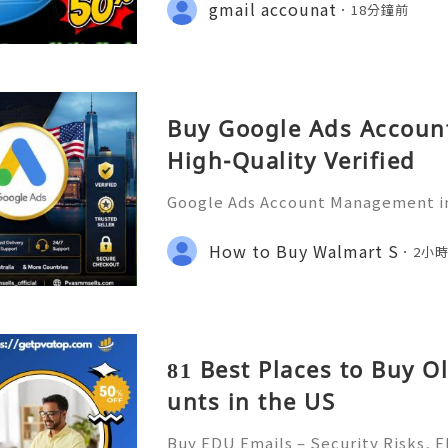
hatsApp :+1 (506) 541-7768 💫💎💲
gmail accounat
18分鐘前
talhub 💫💎💲💫🌐✨💎Discord: usad
Buy Google Ads Account
High-Quality Verified
Google Ads Account Management in
tional Guide for Digital Growth an
tion In today's digital world, und
How to Buy Walmart S
2小
s has become an essential
81 Best Places to Buy O
unts in the US
Buy EDU Emails – Security Risks, El