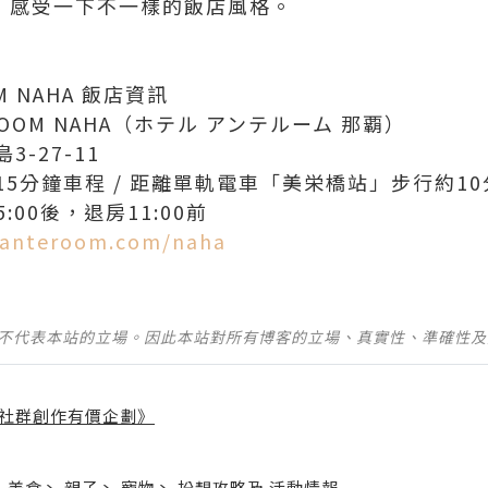
A】，感受一下不一樣的飯店風格。
OM NAHA 飯店資訊
ROOM NAHA（ホテル アンテルーム 那覇）
-27-11
5分鐘車程 / 距離單軌電車「美栄橋站」步行約10
:00後，退房11:00前
l-anteroom.com/naha
並不代表本站的立場。因此本站對所有博客的立場、真實性、準確性
社群創作有價企劃》
】
丶
美食
丶
親子
丶
寵物
丶
扮靚攻略
及
活動情報