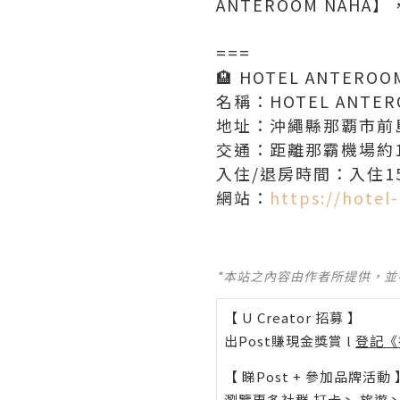
ANTEROOM NAH
===
🏨 HOTEL ANTERO
名稱：HOTEL ANTE
地址：沖繩縣那覇市前島3
交通：距離那霸機場約1
入住/退房時間：入住15
網站：
https://hote
*本站之內容由作者所提供，
【 U Creator 招募 】
出Post賺現金獎賞 l
登記《
【 睇Post + 參加品牌活動 
瀏覽更多社群
打卡
丶
旅遊