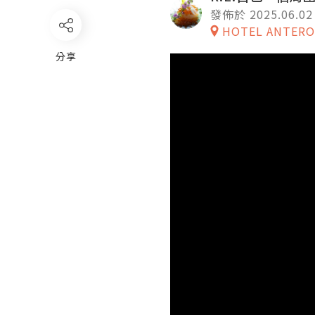
發佈於 2025.06.02
HOTEL ANTER
分享
Video
Player