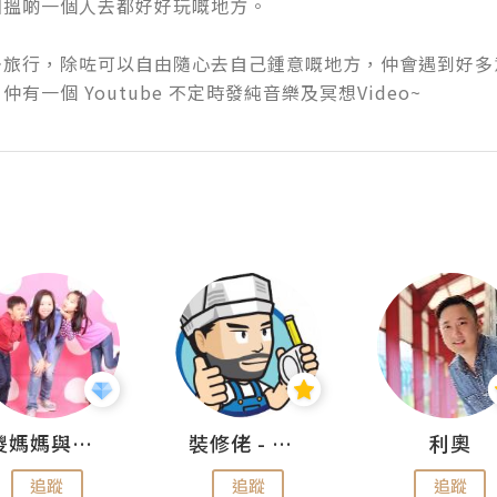
搵啲一個人去都好好玩嘅地方。

去旅行，除咗可以自由隨心去自己鍾意嘅地方，仲會遇到好多
有一個 Youtube 不定時發純音樂及冥想Video~
儍媽媽與兩隻小魔怪之家
裝修佬 - 香港一站式網上裝修平台
利奧
追蹤
追蹤
追蹤