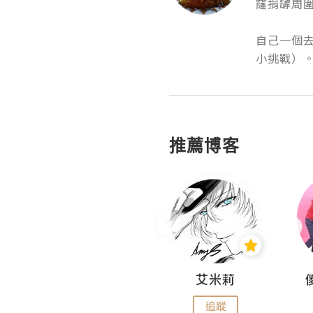
窿捐罅周圍
自己一個
小挑戰）。仲
推薦博客
Hahakelly的生活點滴
艾米莉
追蹤
追蹤