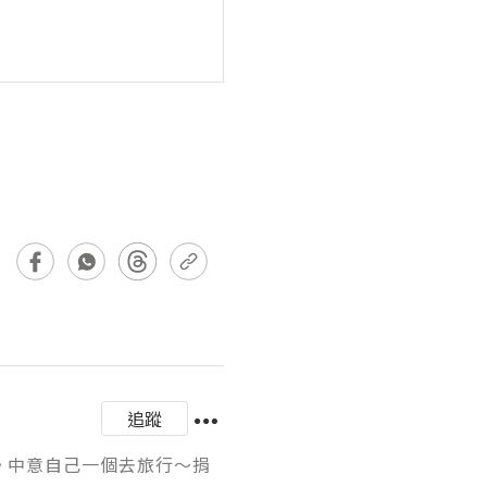
追蹤
ng。中意自己一個去旅行～捐