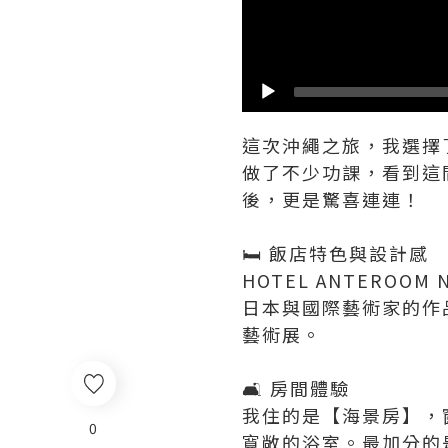
這次沖繩之旅，我選擇了
做了不少功課，看到這
後，更是驚喜連連！
🛏️ 飯店特色與設計感
HOTEL ANTERO
日本與國際藝術家的作
藝術展。
🛋️ 房間體驗
我住的是【海景房】，
0
寬敞的浴室。最加分的