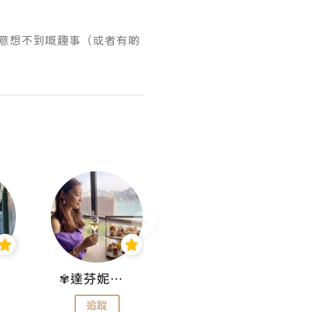
意想不到嘅趣事（或者有啲
✾達芬妮•愛孩子•愛生活✾
wendysugar享受生活gogogo
追蹤
追蹤