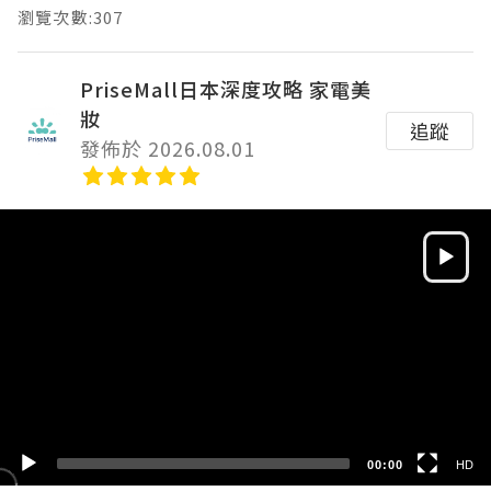
瀏覽次數:307
PriseMall日本深度攻略 家電美
妝
追蹤
發佈於 2026.08.01
Video
Player
HD
SD
00:00
HD