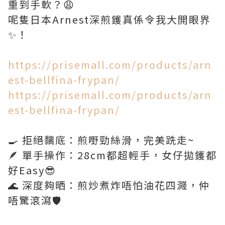
重到手軟？😩
呢隻日本Arnest深煎鑊真係令我大開眼界
✨！
https://prisemall.com/products/arn
est-bellfina-frypan/
https://prisemall.com/products/arn
est-bellfina-frypan/
🍳 拒絕黐底：煎嘢勁絲滑，完美跣走~
🪶 單手操作：28cm都超輕手，女仔拋鑊都
好Easy😎
🌊 深度夠晒：煎炒煮炸唔怕油花四濺，仲
唔驚滾瀉🛡️