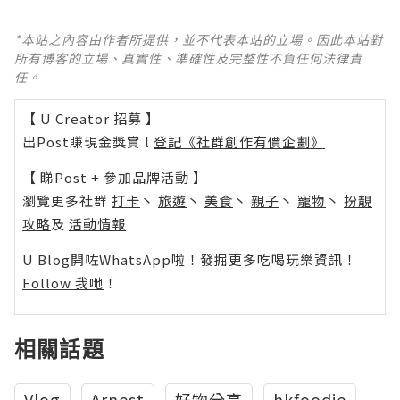
*本站之內容由作者所提供，並不代表本站的立場。因此本站對
所有博客的立場、真實性、準確性及完整性不負任何法律責
任。
【 U Creator 招募 】
出Post賺現金獎賞 l
登記《社群創作有價企劃》
【 睇Post + 參加品牌活動 】
瀏覽更多社群
打卡
丶
旅遊
丶
美食
丶
親子
丶
寵物
丶
扮靚
攻略
及
活動情報
U Blog開咗WhatsApp啦！發掘更多吃喝玩樂資訊！
Follow 我哋
！
相關話題
Vlog
Arnest
好物分享
hkfoodie