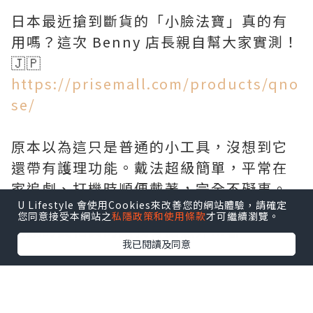
日本最近搶到斷貨的「小臉法寶」真的有
用嗎？這次 Benny 店長親自幫大家實測！
https://prisemall.com/products/qno
se/
原本以為這只是普通的小工具，沒想到它
還帶有護理功能。戴法超級簡單，平常在
家追劇、打機時順便戴著，完全不礙事。
U Lifestyle 會使用Cookies來改善您的網站體驗，請確定
影片後段有我使用後的即時對比，那個立
您同意接受本網站之
私隱政策和使用條款
才可繼續瀏覽。
體感的變化真的讓我有點意外...🫣
我已閱讀及同意
✅ 簡單好上手：夾住就能用，懶人必備 ✅
雙重護理模式：一邊感受局部律動，一邊