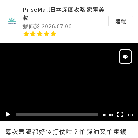
PriseMall日本深度攻略 家電美
妝
追蹤
發佈於 2026.07.06
Video
Player
HD
SD
00:00
HD
每次煮飯都好似打仗咁？怕彈油又怕隻鑊