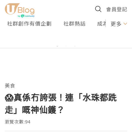
會員登記
社群創作有價企劃
社群熱話
成為U Creato
更多
美食
😱真係冇誇張！連「水珠都跣
走」嘅神仙鑊？
瀏覽次數:94