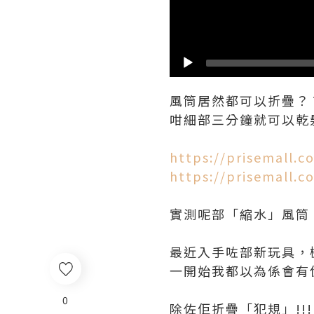
風筒居然都可以折疊？？？
咁細部三分鐘就可以乾髮？
https://prisemall.
https://prisemall.
實測呢部「縮水」風筒，屋企
最近入手咗部新玩具，
一開始我都以為係會有
0
除佐佢折疊「犯規」!!!