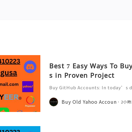
Best 7 Easy Ways To Bu
s in Proven Project
Buy GitHub Accounts: In today’s d
velopment and online collaborati
n ever. GitHub has become one of 
Buy Old Yahoo Accoun
2小時
forms for developers, compa