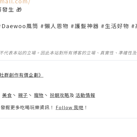
emall.com/
發生 🎁
並不代表本站的立場。因此本站對所有博客的立場、真實性、準確性
社群創作有價企劃》
】
丶
美食
丶
親子
丶
寵物
丶
扮靚攻略
及
活動情報
p啦！發掘更多吃喝玩樂資訊！
Follow 我哋
！