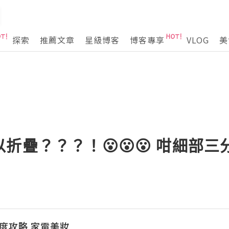
探索
推薦文章
星級博客
博客專享
VLOG
美
折疊？？？！😮😮😮 咁細部
本深度攻略 家電美妝