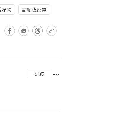
活好物
高顏值家電
追蹤