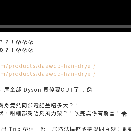
！😮😮😮
！😮😮😮
com/products/daewoo-hair-dryer/
com/products/daewoo-hair-dryer/
部 Dyson 真係要OUT了... 😱
機身竟然同部電話差唔多大？！
伏，咁細部夠唔夠風力架？！吹完真係有驚喜！🌪️
 出 Trip 帶佢一部，居然就搞掂晒捲髮同直髮！勁