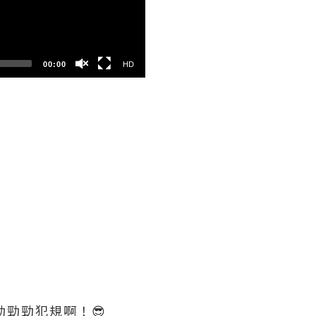
SD
00:00
HD
勁勁勁犯規啊！😎