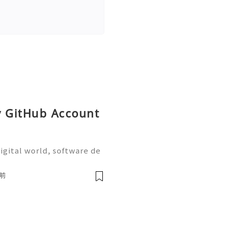
y GitHub Account
igital world, software de
on are more important tha
the most widely used plat
前