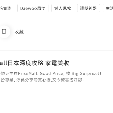
箱實測
Daewoo風筒
懶人恩物
護髮神器
生
收藏
eMall日本深度攻略 家電美妝
身主理PriseMall: Good Price, 換 Big Surprise!!

扮專業, 淨係分享啲真心抵,又令驚喜既好野~