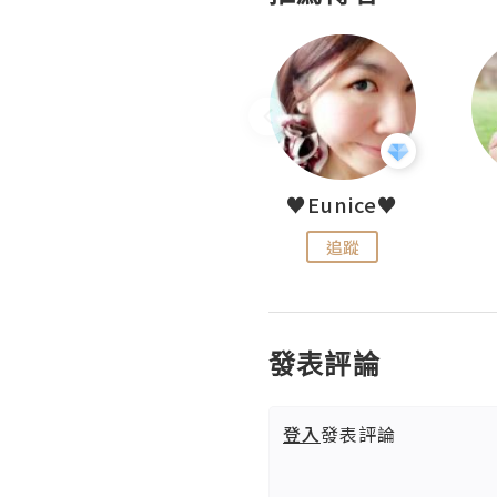
LoveCath 夏沫
♥Eunice♥
追蹤
追蹤
發表評論
登入
發表評論