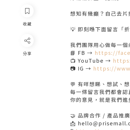
想知有幾癲？自己去片搵
收藏
💡 即刻喺下面留言「折疊
我們團隊用心做每一個內
📘 FB →
https://fac
分享
📺 YouTube →
https
📷 IG →
https://www
💬 有咩想睇、想試、
每一條留言我們都會認真
你的意見，就是我們進
🤝 品牌合作 / 產品
📩 hello@prisemall