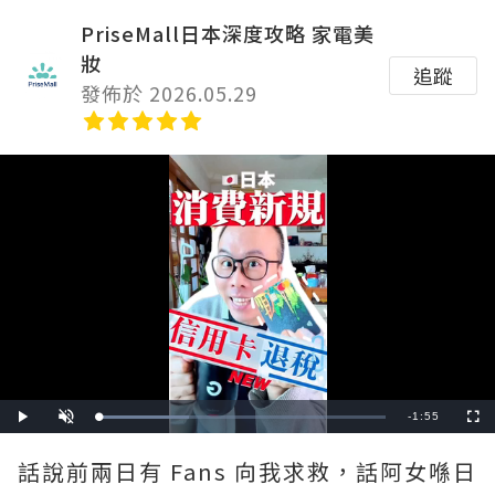
PriseMall日本深度攻略 家電美
妝
追蹤
發佈於 2026.05.29
Remaining
-
1:55
Loaded
:
Play
Unmute
Fullscre
31.30%
Time
話說前兩日有 Fans 向我求救，話阿女喺日