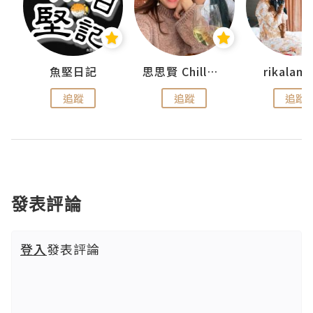
urnal
魚堅日記
思思賢 ChillMyBabe
rikala
追蹤
追蹤
追蹤
發表評論
登入
發表評論