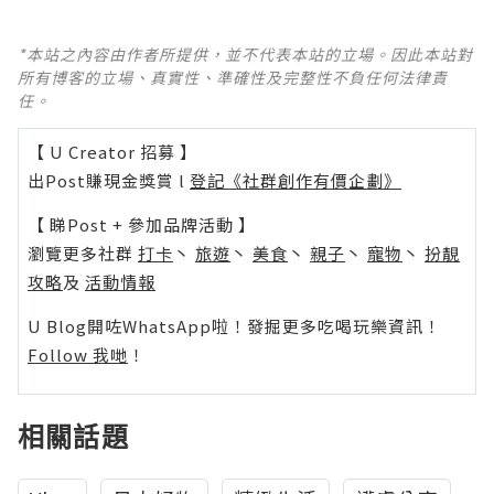
*本站之內容由作者所提供，並不代表本站的立場。因此本站對
所有博客的立場、真實性、準確性及完整性不負任何法律責
任。
【 U Creator 招募 】
出Post賺現金獎賞 l
登記《社群創作有價企劃》
【 睇Post + 參加品牌活動 】
瀏覽更多社群
打卡
丶
旅遊
丶
美食
丶
親子
丶
寵物
丶
扮靚
攻略
及
活動情報
U Blog開咗WhatsApp啦！發掘更多吃喝玩樂資訊！
Follow 我哋
！
相關話題