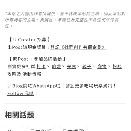
*本站之內容由作者所提供，並不代表本站的立場。因此本站對
所有博客的立場、真實性、準確性及完整性不負任何法律責
任。
【 U Creator 招募 】
出Post賺現金獎賞 l
登記《社群創作有價企劃》
【 睇Post + 參加品牌活動 】
瀏覽更多社群
打卡
丶
旅遊
丶
美食
丶
親子
丶
寵物
丶
扮靚
攻略
及
活動情報
U Blog開咗WhatsApp啦！發掘更多吃喝玩樂資訊！
Follow 我哋
！
相關話題