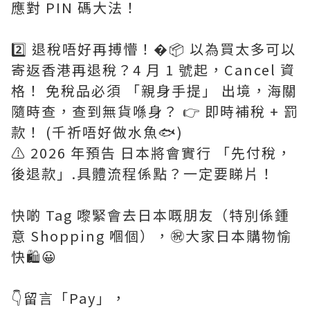
應對 PIN 碼大法！
2️⃣ 退稅唔好再搏懵！�📦 以為買太多可以
寄返香港再退稅？4 月 1 號起，Cancel 資
格！ 免稅品必須 「親身手提」 出境，海關
隨時查，查到無貨喺身？ 👉 即時補稅 + 罰
款！ (千祈唔好做水魚🐟)
⚠️ 2026 年預告 日本將會實行 「先付稅，
後退款」.具體流程係點？一定要睇片！
快啲 Tag 嚟緊會去日本嘅朋友（特別係鍾
意 Shopping 嗰個），㊗️大家日本購物愉
快🛍️😀
👇留言「Pay」，