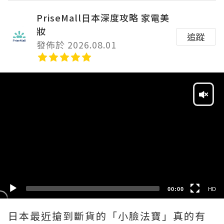
PriseMall日本深度攻略 家電美
妝
追蹤
發佈於 2026.08.01
Video
Player
HD
SD
00:00
HD
日本最近搶到斷貨的「小臉法寶」真的有