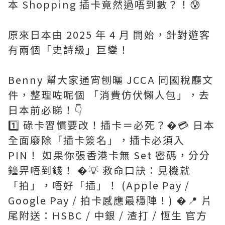
本 Shopping 插卡竟然過唔到數？！😰
原來日本由 2025 年 4 月 開始，針對遊客
有兩個「史詩級」巨變！
Benny 幫大家通宵刨曬 JCCA 同國稅廳文
件，整理咗呢個 「消費仿伏懶人包」，去
日本前必睇！👇
1️⃣ 碌卡習慣要改！插卡＝必死？�💳 日本
全面廢除「插卡簽名」，插卡必須入
PIN！ 如果你張香港卡無 Set 密碼，分分
鐘畀唔到錢！ �💡 救命口訣：見機就
「拍」，唔好「插」！ (Apple Pay /
Google Pay / 拍卡感應最穩陣！) �📍 片
尾附送：HSBC / 中銀 / 渣打 / 恆生 官方