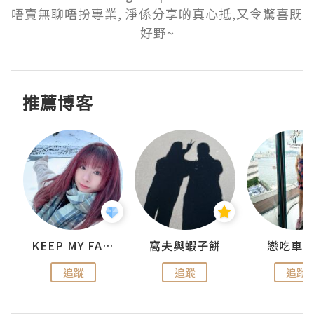
唔賣無聊唔扮專業, 淨係分享啲真心抵,又令驚喜既
好野~
推薦博客
KEEP MY FAITH
窩夫與蝦子餅
戀吃車
追蹤
追蹤
追蹤