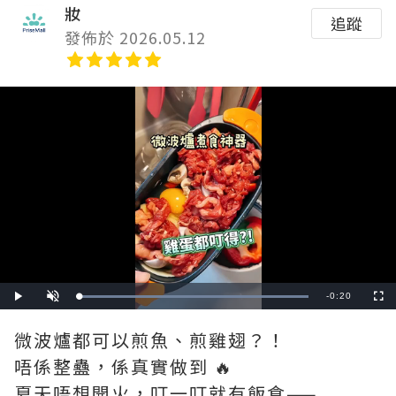
妝
追蹤
發佈於 2026.05.12
Remaining
-
0:20
Loaded
:
Play
Unmute
Fullscre
100.00%
Time
微波爐都可以煎魚、煎雞翅？！
唔係整蠱，係真實做到 🔥
夏天唔想開火，叮一叮就有飯食——