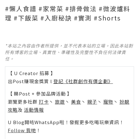
#懶人食譜 #家常菜 #排骨做法 #微波爐料
理 #下飯菜 #入廚秘訣 #實測 #Shorts
*本站之內容由作者所提供，並不代表本站的立場。因此本站對
所有博客的立場、真實性、準確性及完整性不負任何法律責
任。
【 U Creator 招募 】
出Post賺現金獎賞 l
登記《社群創作有價企劃》
【 睇Post + 參加品牌活動 】
瀏覽更多社群
打卡
丶
旅遊
丶
美食
丶
親子
丶
寵物
丶
扮靚
攻略
及
活動情報
U Blog開咗WhatsApp啦！發掘更多吃喝玩樂資訊！
Follow 我哋
！