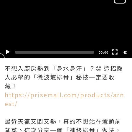
HD
SD
00:00
HD
不想入廚房熱到「身水身汗」？🥵 這招懶
人必學的「微波爐排骨」秘技一定要收
https://prisemall.com/products/arn
est/
最近天氣又悶又熱，真的不想站在爐頭前
蒸菜。這次分享一個「神級排骨」做法，