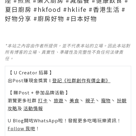
煙 #煎魚 #懶人廚房 #減脂餐 #健康飲食 #
夏日廚房 #hkfood #hklife #香港生活 #
好物分享 #廚房好物 #日本好物
*本站之內容由作者所提供，並不代表本站的立場。因此本站對
所有博客的立場、真實性、準確性及完整性不負任何法律責
任。
【 U Creator 招募 】
出Post賺現金獎賞 l
登記《社群創作有價企劃》
【 睇Post + 參加品牌活動 】
瀏覽更多社群
打卡
丶
旅遊
丶
美食
丶
親子
丶
寵物
丶
扮靚
攻略
及
活動情報
U Blog開咗WhatsApp啦！發掘更多吃喝玩樂資訊！
Follow 我哋
！