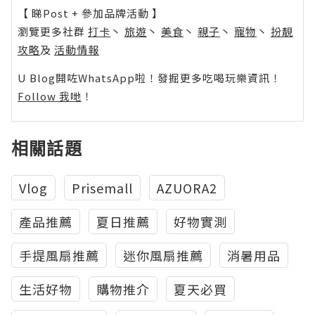
【 睇Post + 參加品牌活動 】
瀏覽更多社群
打卡
丶
旅遊
丶
美食
丶
親子
丶
寵物
丶
扮靚
攻略
及
活動情報
U Blog開咗WhatsApp啦！發掘更多吃喝玩樂資訊！
Follow 我哋
！
相關話題
Vlog
Prisemall
AZUORA2
產品推薦
夏日推薦
好物實測
手提風扇推薦
迷你風扇推薦
消暑用品
生活好物
購物推介
夏天必買