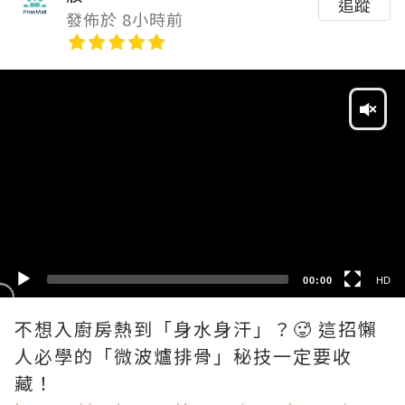
追蹤
發佈於 8小時前
Video
Player
HD
SD
00:00
HD
不想入廚房熱到「身水身汗」？🥵 這招懶
人必學的「微波爐排骨」秘技一定要收