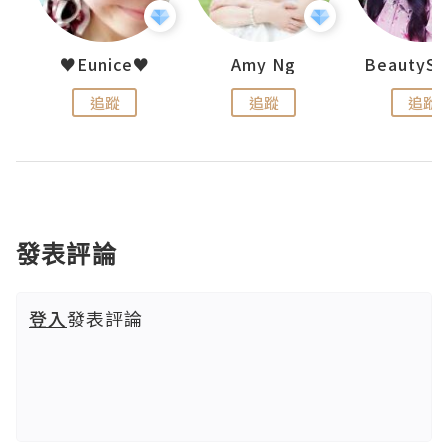
h 夏沫
♥Eunice♥
Amy Ng
追蹤
追蹤
追蹤
發表評論
登入
發表評論