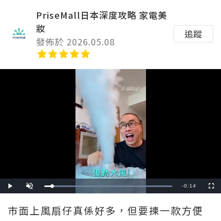
PriseMall日本深度攻略 家電美
妝
追蹤
發佈於 2026.05.08
Remaining
-
0:14
Loaded
:
Play
Unmute
Fullscre
100.00%
Time
市面上風扇仔真係好多，但要揀一款方便