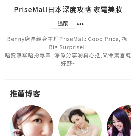
PriseMall日本深度攻略 家電美妝
追蹤
Benny店長親身主理PriseMall: Good Price, 換 
Big Surprise!!

唔賣無聊唔扮專業, 淨係分享啲真心抵,又令驚喜既
好野~
推薦博客