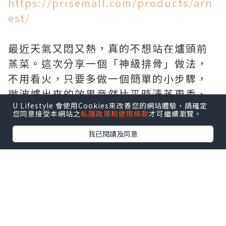
https://prisemall.com/products/arn
est/
最近天氣又悶又熱，真的不想站在爐頭前
蒸菜。這次分享一個「神級排骨」做法，
不用看火，只要多做一個簡單的小步驟，
微波爐出來的效果竟然比平時清蒸更香、
U Lifestyle 會使用Cookies來改善您的網站體驗，請確定
更惹味，底部還帶著陣陣焦香！🔥
您同意接受本網站之
私隱政策和使用條款
才可繼續瀏覽。
我已閱讀及同意
今晚就試試這招幫自己加菜，保證讓你多
吃兩碗飯！🍚🥢
我們團隊用心做每一個內容，真的不容易
🙏 如果你欣賞我們的努力，Follow 支持
一下吧！