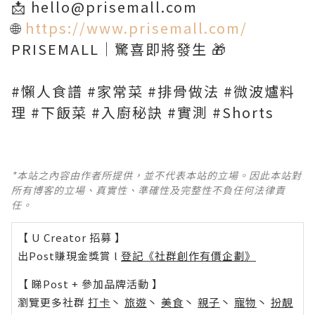
📩 hello@prisemall.com
🌐
https://www.prisemall.com/
PRISEMALL｜驚喜即將發生 🎁
#懶人食譜 #家常菜 #排骨做法 #微波爐料
理 #下飯菜 #入廚秘訣 #實測 #Shorts
*本站之內容由作者所提供，並不代表本站的立場。因此本站對
所有博客的立場、真實性、準確性及完整性不負任何法律責
任。
【 U Creator 招募 】
出Post賺現金獎賞 l
登記《社群創作有價企劃》
【 睇Post + 參加品牌活動 】
瀏覽更多社群
打卡
丶
旅遊
丶
美食
丶
親子
丶
寵物
丶
扮靚