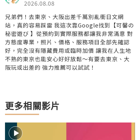
2026.08.08
兄弟們！去東京、大阪出差千萬別亂衝日文網
站，真的容易踩雷 我這次靠Google找到【可馨の
秘密遊び 】從預約到實際服務都讓我非常滿意 對
方態度專業，照片、價格、服務項目全部先確認
好，完全沒有隱藏費用或臨時加價 讓我在人生地
不熟的東京也能安心好好放鬆～有要去東京、大
阪玩或出差的 強力推薦可以試試！
更多相關影片