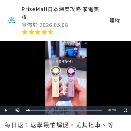
PriseMall日本深度攻略 家電美
妝
追蹤
發佈於 2026.05.08
Remaining
-
0:20
Loaded
:
Play
Unmute
Fullscre
100.00%
Time
每日返工返學最怕焗促，尤其搭車、等