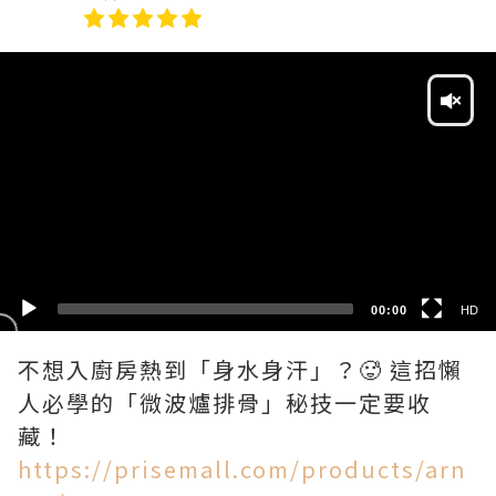
Video
Player
HD
SD
00:00
HD
不想入廚房熱到「身水身汗」？🥵 這招懶
人必學的「微波爐排骨」秘技一定要收
https://prisemall.com/products/arn