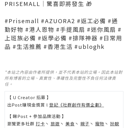
PRISEMALL｜驚喜即將發生 🎁
#Prisemall #AZUORA2 #返工必備 #通
勤好物 #港人恩物 #手提風扇 #迷你風扇 #
上班族必備 #返學必備 #排隊神器 #日常用
品 #生活推薦 #香港生活 #ubloghk
*本站之內容由作者所提供，並不代表本站的立場。因此本站對
所有博客的立場、真實性、準確性及完整性不負任何法律責
任。
【 U Creator 招募 】
出Post賺現金獎賞 l
登記《社群創作有價企劃》
【 睇Post + 參加品牌活動 】
瀏覽更多社群
打卡
丶
旅遊
丶
美食
丶
親子
丶
寵物
丶
扮靚