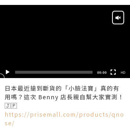
Video
Player
HD
SD
00:00
HD
日本最近搶到斷貨的「小臉法寶」真的有
用嗎？這次 Benny 店長親自幫大家實測！
https://prisemall.com/products/qno
se/