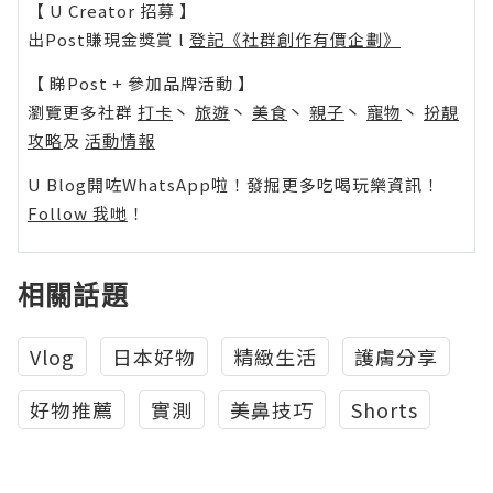
【 U Creator 招募 】
出Post賺現金獎賞 l
登記《社群創作有價企劃》
【 睇Post + 參加品牌活動 】
瀏覽更多社群
打卡
丶
旅遊
丶
美食
丶
親子
丶
寵物
丶
扮靚
攻略
及
活動情報
U Blog開咗WhatsApp啦！發掘更多吃喝玩樂資訊！
Follow 我哋
！
相關話題
Vlog
日本好物
精緻生活
護膚分享
好物推薦
實測
美鼻技巧
Shorts