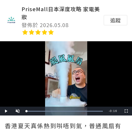
PriseMall日本深度攻略 家電美
妝
追蹤
發佈於 2026.05.08
Remaining
-
0:16
Loaded
:
Play
Unmute
Fullscre
100.00%
Time
香港夏天真係熱到唞唔到氣，普通風扇有