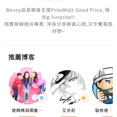
Benny店長親身主理PriseMall: Good Price, 換 
Big Surprise!!

唔賣無聊唔扮專業, 淨係分享啲真心抵,又令驚喜既
好野~
推薦博客
點滴
儍媽媽與兩隻小魔怪之家
艾米莉