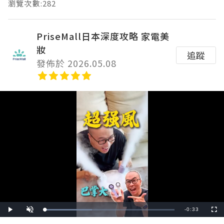
瀏覽次數:282
PriseMall日本深度攻略 家電美
妝
追蹤
發佈於 2026.05.08
Remaining
-
0:33
Loaded
:
Play
Unmute
Fullscre
36.36%