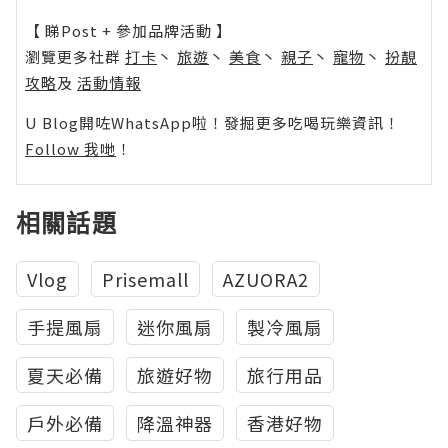
【 睇Post + 參加品牌活動 】
瀏覽更多社群
打卡
丶
旅遊
丶
美食
丶
親子
丶
寵物
丶
扮靚
攻略
及
活動情報
U Blog開咗WhatsApp啦！發掘更多吃喝玩樂資訊！
Follow 我哋
！
相關話題
Vlog
Prisemall
AZUORA2
手提風扇
迷你風扇
製冷風扇
夏天必備
旅遊好物
旅行用品
戶外必備
降溫神器
香港好物