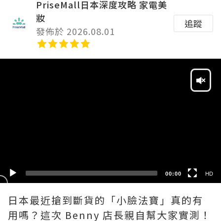
PriseMall日本深度攻略 家電美
妝
追蹤
發佈於 2026.08.01
Video
Player
HD
SD
00:00
HD
日本最近搶到斷貨的「小臉法寶」真的有
用嗎？這次 Benny 店長親自幫大家實測！