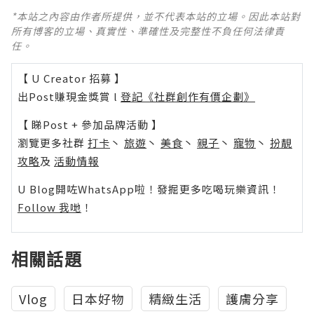
*本站之內容由作者所提供，並不代表本站的立場。因此本站對
所有博客的立場、真實性、準確性及完整性不負任何法律責
任。
【 U Creator 招募 】
出Post賺現金獎賞 l
登記《社群創作有價企劃》
【 睇Post + 參加品牌活動 】
瀏覽更多社群
打卡
丶
旅遊
丶
美食
丶
親子
丶
寵物
丶
扮靚
攻略
及
活動情報
U Blog開咗WhatsApp啦！發掘更多吃喝玩樂資訊！
Follow 我哋
！
相關話題
Vlog
日本好物
精緻生活
護膚分享