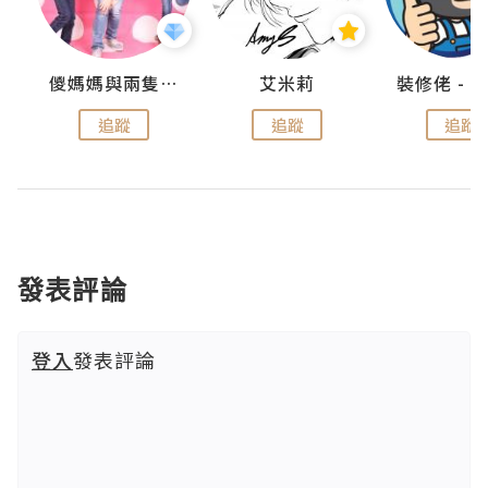
點滴
儍媽媽與兩隻小魔怪之家
艾米莉
追蹤
追蹤
追蹤
發表評論
登入
發表評論