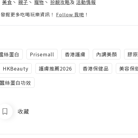
丶
美食
丶
親子
丶
寵物
丶
扮靚攻略
及
活動情報
p啦！發掘更多吃喝玩樂資訊！
Follow 我哋
！
蠶絲蛋白
Prisemall
香港護膚
內調美顏
膠原
HKBeauty
護膚推薦2026
香港保健品
美容保
蠶絲蛋白功效
收藏