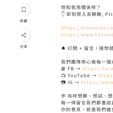
想知我用嘅係咩？
👇 即刻禁入去睇睇, Pris
收藏
https://prisemall.c
https://www.hktvm
分享
🔔 訂閱 + 留言，唔
我們團隊用心做每一個內
📘 FB →
https://fac
📺 YouTube →
https
📷 IG →
https://www
💬 有咩想睇、想試、
每一條留言我們都會認真
你的意見，就是我們進