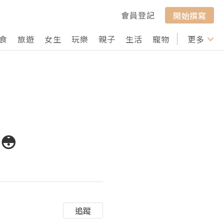
會員登記
開始撰寫
食
旅遊
女生
玩樂
親子
生活
寵物
行山
更多
打卡
😳
追蹤