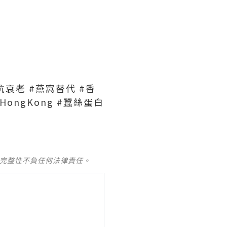
 #抗衰老 #燕窩替代 #香
eHongKong #蠶絲蛋白
及完整性不負任何法律責任。