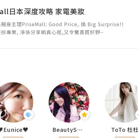
eMall日本深度攻略 家電美妝
身主理PriseMall: Good Price, 換 Big Surprise!!

扮專業, 淨係分享啲真心抵,又令驚喜既好野~
♥Eunice♥
BeautySearch
ToTo 杜