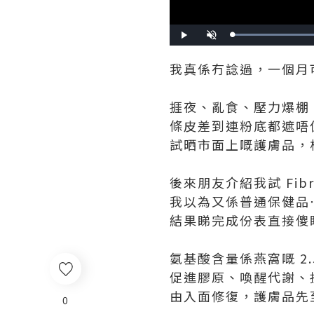
Play
Unmute
我真係冇諗過，一個月
捱夜、亂食、壓力爆棚
條皮差到連粉底都遮唔
試晒市面上嘅護膚品，
後來朋友介紹我試 Fibr
我以為又係普通保健品
結果睇完成份表直接傻
氨基酸含量係燕窩嘅 2.
促進膠原、喚醒代謝、
由入面修復，護膚品先
0