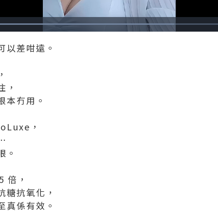
Loaded
:
70.59%
可以差咁遠。
，
住，
根本冇用。
oLuxe，
⋯
眼。
5 倍，
抗糖抗氧化，
至真係有效。