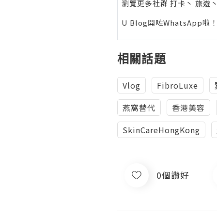
瀏覽更多社群
打卡
丶
旅遊
U Blog開咗WhatsAp
相關話題
Vlog
FibroLuxe
燕窩替代
香港美容
SkinCareHongKong
0個讚好