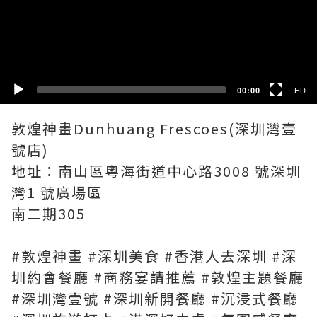
HD
SD
00:00
HD
敦煌神畫Dunhuang Frescoes(深圳灣壹
號店)
地址：南山區粵海街道中心路3008 號深圳
灣1 號廣場區
南二期305
#敦煌神畫 #深圳美食 #香港人去深圳 #深
圳約會餐廳 #商務宴請推薦 #敦煌主題餐廳
#深圳灣壹號 #深圳新開餐廳 #沉浸式餐廳