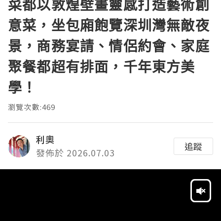
菜都以敦煌壁畫靈感打造藝術創
意菜，坐包廂飽覽深圳灣無敵夜
景，商務宴請、情侶約會、家庭
聚餐都超有排面，千年東方美
學！
瀏覽次數:469
利奧
追蹤
發佈於 2026.07.03
Video
Player