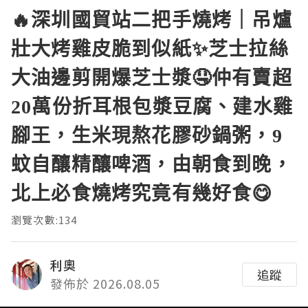
🔥深圳國貿站二把手燒烤｜吊爐
壯大烤雞皮脆到似紙✨芝士拉絲
大油邊剪開爆芝士漿🤤仲有賣超
20萬份折耳根包漿豆腐、建水雞
腳王，生米現熬花膠砂鍋粥，9
蚊自釀精釀啤酒，由朝食到晚，
北上必食燒烤究竟有幾好食😋
瀏覽次數:134
利奧
追蹤
發佈於 2026.08.05