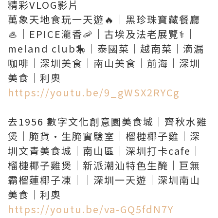
精彩VLOG影片
萬象天地食玩一天遊🔥｜黑珍珠寶藏餐廳
🦪｜EPICE瀧香🦐｜古埃及法老展覽⚕️｜
meland club🎠｜泰國菜｜越南菜｜滴漏
咖啡｜深圳美食｜南山美食｜前海｜深圳
https://youtu.be/9_gWSX2RYCg
去1956 數字文化創意園美食城｜齊秋水雞
煲｜腌貨·生腌實驗室｜榴槤椰子雞｜深
圳文青美食城｜南山區｜深圳打卡cafe｜
榴槤椰子雞煲｜新派潮汕特色生醃｜巨無
霸榴蓮椰子凍｜｜深圳一天遊｜深圳南山
https://youtu.be/va-GQ5fdN7Y