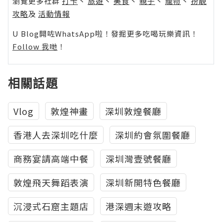
瀏覽更多社群
打卡
丶
旅遊
丶
美食
丶
親子
丶
寵物
丶
扮靚
攻略
及
活動情報
U Blog開咗WhatsApp啦！發掘更多吃喝玩樂資訊！
Follow 我哋
！
相關話題
Vlog
敦煌神畫
深圳敦煌餐廳
香港人去深圳吃什麼
深圳約會氛圍餐廳
商務宴請高端中餐
深圳灣壹號餐廳
敦煌飛天舞蹈表演
深圳新開特色餐廳
沉浸式石窟主題店
港深週末遊攻略