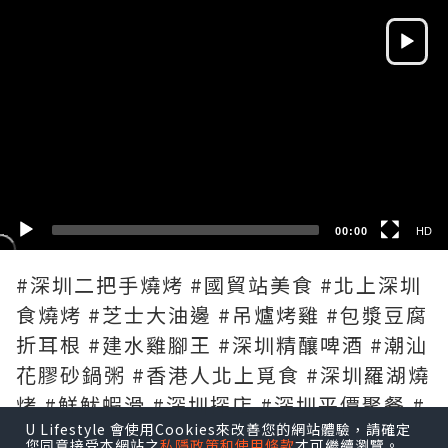
Video
Player
HD
SD
00:00
HD
#深圳二把手燒烤 #國貿站美食 #北上深圳
食燒烤 #芝士大油邊 #吊爐烤雞 #包漿豆腐
折耳根 #建水雞腳王 #深圳精釀啤酒 #潮汕
花膠砂鍋粥 #香港人北上覓食 #深圳羅湖燒
烤 #鮮魷蝦滑 #深圳探店 #深圳平價聚餐 #
U Lifestyle 會使用Cookies來改善您的網站體驗，請確定
二把手燒烤
您同意接受本網站之
私隱政策和使用條款
才可繼續瀏覽。