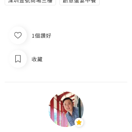
深圳壹號商場三樓
創意蟹宴中餐
1個讚好
收藏