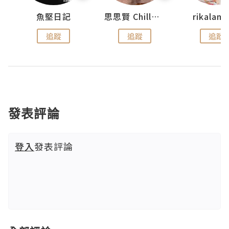
urnal
魚堅日記
思思賢 ChillMyBabe
rikala
追蹤
追蹤
追蹤
發表評論
登入
發表評論