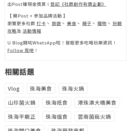
出Post賺現金獎賞 l
登記《社群創作有價企劃》
【 睇Post + 參加品牌活動 】
瀏覽更多社群
打卡
丶
旅遊
丶
美食
丶
親子
丶
寵物
丶
扮靚
攻略
及
活動情報
U Blog開咗WhatsApp啦！發掘更多吃喝玩樂資訊！
Follow 我哋
！
相關話題
Vlog
珠海美食
珠海火鍋
山珍菌火鍋
珠海抵食
港珠澳大橋美食
珠海平靚正
珠海搵食
雲南菌菇火鍋
珠海關口美食
珠海華發商都