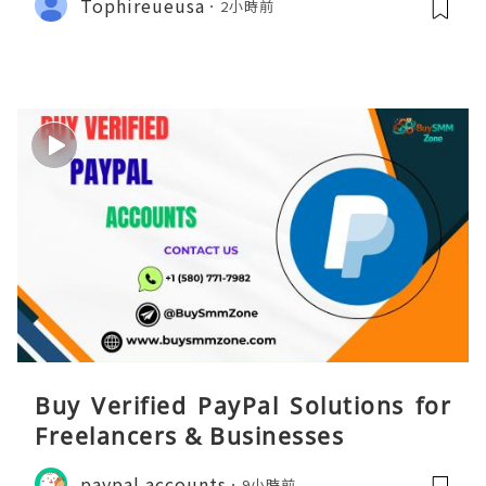
Tophireueusa
2小時前
Buy Verified PayPal Solutions for
Freelancers & Businesses
paypal accounts
9小時前