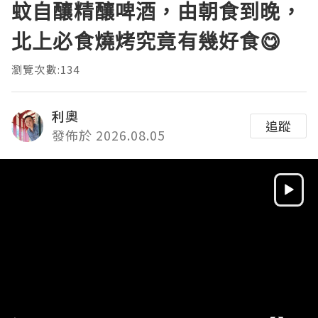
蚊自釀精釀啤酒，由朝食到晚，
北上必食燒烤究竟有幾好食😋
瀏覽次數:134
利奧
追蹤
發佈於 2026.08.05
Video
Player
HD
SD