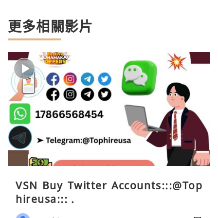
更多相關影片
VSN Buy Twitter Accounts:::@Top
hireusa::: .