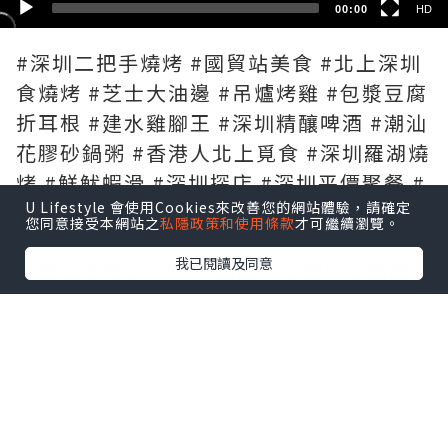
00:00
HD
#深圳二把手燒烤 #國貿站美食 #北上深圳
食燒烤 #芝士大油邊 #吊爐烤雞 #包漿豆腐
折耳根 #建水雞腳王 #深圳精釀啤酒 #潮汕
花膠砂鍋粥 #香港人北上覓食 #深圳羅湖燒
烤 #鮮魷蝦滑 #深圳探店 #深圳平價聚餐 #
U Lifestyle 會使用Cookies來改善您的網站體驗，請確定
二把手燒烤
您同意接受本網站之
私隱政策和使用條款
才可繼續瀏覽。
我已閱讀及同意
🔥深圳國貿站二把手燒烤｜吊爐壯大烤雞
皮脆到似紙✨芝士拉絲大油邊剪開爆芝士漿
🤤仲有賣超20萬份折耳根包漿豆腐、建水
雞腳王，生米現熬花膠砂鍋粥，9蚊自釀精
釀啤酒，由朝食到晚，北上必食燒烤究竟
有幾好食😋