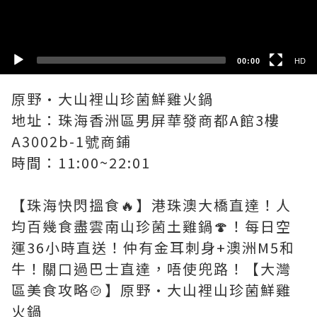
SD
00:00
HD
原野·大山裡山珍菌鮮雞火鍋
地址：珠海香洲區男屏華發商都A館3樓
A3002b-1號商鋪
時間：11:00~22:01
【珠海快閃搵食🔥】港珠澳大橋直達！人
均百幾食盡雲南山珍菌土雞鍋🍄！每日空
運36小時直送！仲有金耳刺身+澳洲M5和
牛！關口過巴士直達，唔使兜路！【大灣
區美食攻略🍲】原野·大山裡山珍菌鮮雞
火鍋