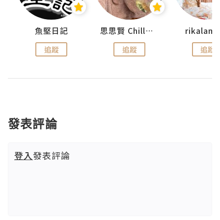
urnal
魚堅日記
思思賢 ChillMyBabe
rikala
追蹤
追蹤
追蹤
發表評論
登入
發表評論