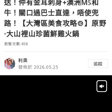
送！仲有金耳刺身+澳洲M5和
牛！關口過巴士直達，唔使兜
路！【大灣區美食攻略🍲】原野
·大山裡山珍菌鮮雞火鍋
瀏覽次數:458
利奧
追蹤
發佈於 2026.05.25
Video
Player
HD