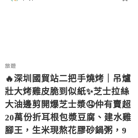
旅遊
🔥深圳國貿站二把手燒烤｜吊爐
壯大烤雞皮脆到似紙✨芝士拉絲
大油邊剪開爆芝士漿🤤仲有賣超
20萬份折耳根包漿豆腐、建水雞
腳王，生米現熬花膠砂鍋粥，9