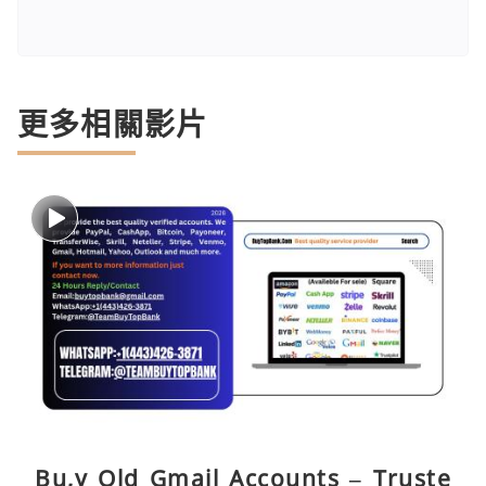
更多相關影片
Bu,y Old Gmail Accounts – Truste