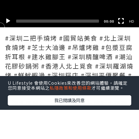
00:00
HD
#深圳二把手燒烤 #國貿站美食 #北上深圳
食燒烤 #芝士大油邊 #吊爐烤雞 #包漿豆腐
折耳根 #建水雞腳王 #深圳精釀啤酒 #潮汕
花膠砂鍋粥 #香港人北上覓食 #深圳羅湖燒
烤 #鮮魷蝦滑 #深圳探店 #深圳平價聚餐 #
U Lifestyle 會使用Cookies來改善您的網站體驗，請確定
二把手燒烤
您同意接受本網站之
私隱政策和使用條款
才可繼續瀏覽。
我已閱讀及同意
🔥深圳國貿站二把手燒烤｜吊爐壯大烤雞
皮脆到似紙✨芝士拉絲大油邊剪開爆芝士漿
🤤仲有賣超20萬份折耳根包漿豆腐、建水
雞腳王，生米現熬花膠砂鍋粥，9蚊自釀精