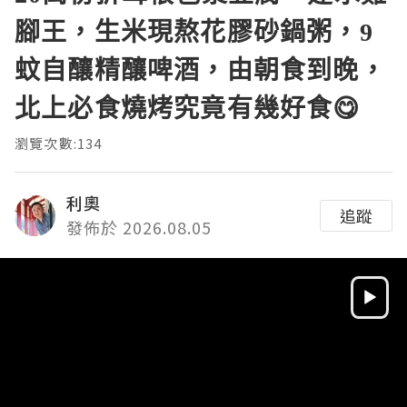
腳王，生米現熬花膠砂鍋粥，9
蚊自釀精釀啤酒，由朝食到晚，
北上必食燒烤究竟有幾好食😋
瀏覽次數:134
利奧
追蹤
發佈於 2026.08.05
Video
Player
HD
SD