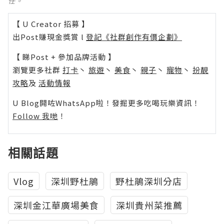
任。
【 U Creator 招募 】
出Post賺現金獎賞 l
登記《社群創作有價企劃》
【 睇Post + 參加品牌活動 】
瀏覽更多社群
打卡
丶
旅遊
丶
美食
丶
親子
丶
寵物
丶
扮靚
攻略
及
活動情報
U Blog開咗WhatsApp啦！發掘更多吃喝玩樂資訊！
Follow 我哋
！
相關話題
Vlog
深圳野杜鵑
野杜鵑深圳分店
深圳金江華廣場美食
深圳貴州菜推薦