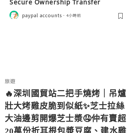
Secure Ownership Transfer
paypal accounts
4小時前
旅遊
🔥深圳國貿站二把手燒烤｜吊爐
壯大烤雞皮脆到似紙✨芝士拉絲
大油邊剪開爆芝士漿🤤仲有賣超
20萬份折耳根包漿豆腐、建水雞