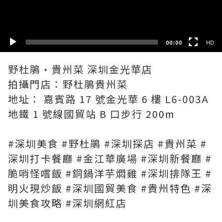
SD
00:00
HD
野杜鵑·貴州菜 深圳金光華店
拍攝門店：野杜鵑貴州菜
地址： 嘉賓路 17 號金光華 6 樓 L6-003A
地鐵 1 號線國貿站 B 口步行 200m
#深圳美食 #野杜鵑 #深圳探店 #貴州菜 #
深圳打卡餐廳 #金江華廣場 #深圳新餐廳 #
脆哨怪嚐飯 #銅鍋洋芋燜雞 #深圳排隊王 #
明火現炒飯 #深圳國貿美食 #貴州特色 #深
圳美食攻略 #深圳網紅店