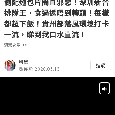
髓配麵包片簡直邪惡！深圳新晉
排隊王，食過返唔到轉頭！每樣
都超下飯！貴州部落風環境打卡
一流，睇到我口水直流！
瀏覽次數:370
利奧
追蹤
發佈於 2026.05.13
Video
Player
HD