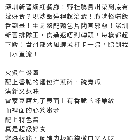
深圳新晉網紅餐廳！野杜鵑貴州菜到底有
幾好食？現炒飯過程超治癒！脆哨怪嚐飯
香到暈！牛骨髓配麵包片簡直邪惡！深圳
新晉排隊王，食過返唔到轉頭！每樣都超
下飯！貴州部落風環境打卡一流，睇到我
口水直流！
火炙牛骨髓
配上香脆的麵包洋蔥碎，醃青瓜
清新又惹味
雷家豆腐丸子表面上有香脆的蜂巢紋
而裡面的心夠嫩滑
配上特色醬
真是超級好食
宮爆板筋，個豬肉板筋夠嫩口又入味