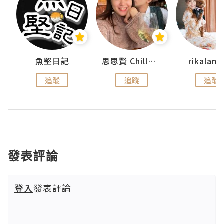
urnal
魚堅日記
思思賢 ChillMyBabe
rikala
追蹤
追蹤
追蹤
發表評論
登入
發表評論