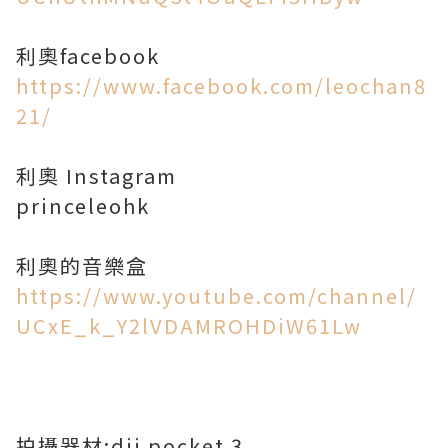
https://www.facebook.com/leochan8
21/
利奧 Instagram
princeleohk
https://www.youtube.com/channel/
UCxE_k_Y2lVDAMROHDiW61Lw
拍攝器材:dji pocket 3