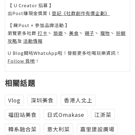
【 U Creator 招募 】
出Post賺現金獎賞 l
登記《社群創作有價企劃》
【 睇Post + 參加品牌活動 】
瀏覽更多社群
打卡
丶
旅遊
丶
美食
丶
親子
丶
寵物
丶
扮靚
攻略
及
活動情報
U Blog開咗WhatsApp啦！發掘更多吃喝玩樂資訊！
Follow 我哋
！
相關話題
Vlog
深圳美食
香港人北上
福田站美食
日式Omakase
江浙菜
韓系融合菜
意大利菜
嘉里建設廣場