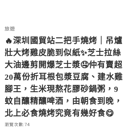
旅遊
🔥深圳國貿站二把手燒烤｜吊爐
壯大烤雞皮脆到似紙✨芝士拉絲
大油邊剪開爆芝士漿🤤仲有賣超
20萬份折耳根包漿豆腐、建水雞
腳王，生米現熬花膠砂鍋粥，9
蚊自釀精釀啤酒，由朝食到晚，
北上必食燒烤究竟有幾好食😋
瀏覽次數:74