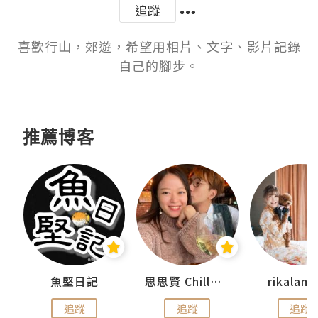
追蹤
喜歡行山，郊遊，希望用相片、文字、影片記錄
自己的腳步。
推薦博客
urnal
魚堅日記
思思賢 ChillMyBabe
rikala
追蹤
追蹤
追蹤