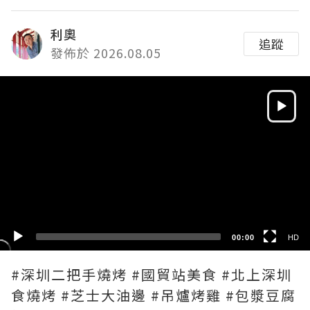
利奧
追蹤
發佈於 2026.08.05
Video
Player
HD
SD
00:00
HD
#深圳二把手燒烤 #國貿站美食 #北上深圳
食燒烤 #芝士大油邊 #吊爐烤雞 #包漿豆腐