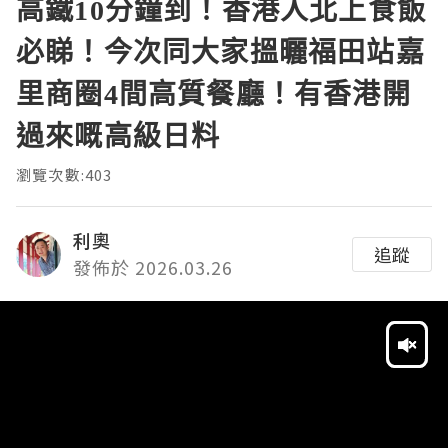
高鐵10分鐘到！香港人北上食飯
必睇！今次同大家搵曬福田站嘉
里商圈4間高質餐廳！有香港開
過來嘅高級日料
瀏覽次數:403
利奧
追蹤
發佈於 2026.03.26
Video
Player
HD