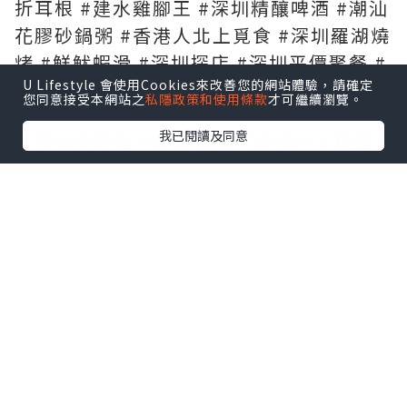
折耳根 #建水雞腳王 #深圳精釀啤酒 #潮汕
花膠砂鍋粥 #香港人北上覓食 #深圳羅湖燒
烤 #鮮魷蝦滑 #深圳探店 #深圳平價聚餐 #
U Lifestyle 會使用Cookies來改善您的網站體驗，請確定
二把手燒烤
您同意接受本網站之
私隱政策和使用條款
才可繼續瀏覽。
我已閱讀及同意
🔥深圳國貿站二把手燒烤｜吊爐壯大烤雞
皮脆到似紙✨芝士拉絲大油邊剪開爆芝士漿
🤤仲有賣超20萬份折耳根包漿豆腐、建水
雞腳王，生米現熬花膠砂鍋粥，9蚊自釀精
釀啤酒，由朝食到晚，北上必食燒烤究竟
有幾好食😋
吊爐炭燒燒雞
燒到皮脆肉嫩
裡面仲保持好多肉汁