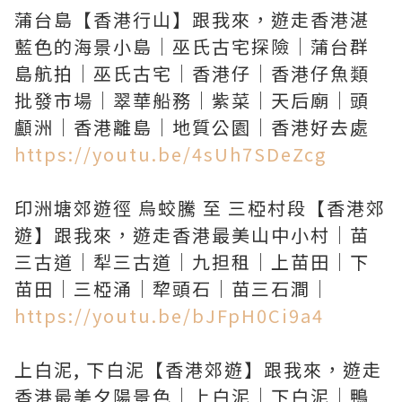
蒲台島【香港行山】跟我來，遊走香港湛
藍色的海景小島｜巫氏古宅探險｜蒲台群
島航拍｜巫氏古宅｜香港仔｜香港仔魚類
批發市場｜翠華船務｜紫菜｜天后廟｜頭
https://youtu.be/4sUh7SDeZcg
印洲塘郊遊徑 烏蛟騰 至 三椏村段【香港郊
遊】跟我來，遊走香港最美山中小村｜苗
三古道｜犁三古道｜九担租｜上苗田｜下
https://youtu.be/bJFpH0Ci9a4
上白泥, 下白泥【香港郊遊】跟我來，遊走
香港最美夕陽景色｜上白泥｜下白泥｜鴨