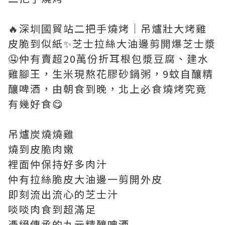
🔥深圳國貿站二把手燒烤｜吊爐壯大烤雞
皮脆到似紙✨芝士拉絲大油邊剪開爆芝士漿
🤤仲有賣超20萬份折耳根包漿豆腐、建水
雞腳王，生米現熬花膠砂鍋粥，9蚊自釀精
釀啤酒，由朝食到晚，北上必食燒烤究竟
有幾好食😋
吊爐炭燒燒雞
燒到皮脆肉嫩
裡面仲保持好多肉汁
仲有拉絲脆皮大油邊一剪開外皮
即刻流出流心的芝士汁
啖啖肉食到超滿足
憑絕傳承的九元精釀啤酒