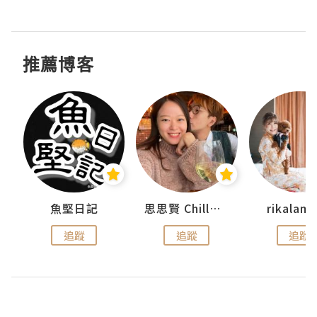
推薦博客
urnal
魚堅日記
思思賢 ChillMyBabe
rikala
追蹤
追蹤
追蹤