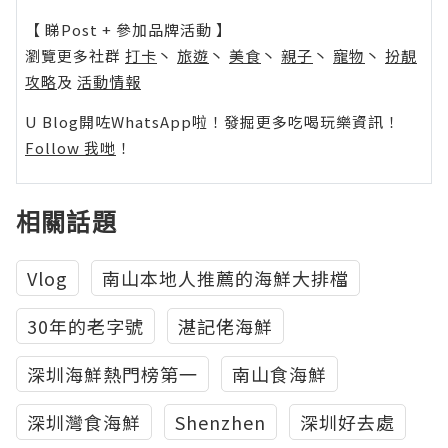
【 睇Post + 參加品牌活動 】
瀏覽更多社群
打卡
丶
旅遊
丶
美食
丶
親子
丶
寵物
丶
扮靚
攻略
及
活動情報
U Blog開咗WhatsApp啦！發掘更多吃喝玩樂資訊！
Follow 我哋
！
相關話題
Vlog
南山本地人推薦的海鮮大排檔
30年的老字號
湛記佬海鮮
深圳海鮮熱門榜第一
南山食海鮮
深圳灣食海鮮
Shenzhen
深圳好去處