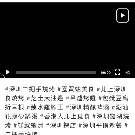
Video
Player
HD
SD
00:00
HD
#深圳二把手燒烤 #國貿站美食 #北上深圳
食燒烤 #芝士大油邊 #吊爐烤雞 #包漿豆腐
折耳根 #建水雞腳王 #深圳精釀啤酒 #潮汕
花膠砂鍋粥 #香港人北上覓食 #深圳羅湖燒
烤 #鮮魷蝦滑 #深圳探店 #深圳平價聚餐 #
二把手燒烤