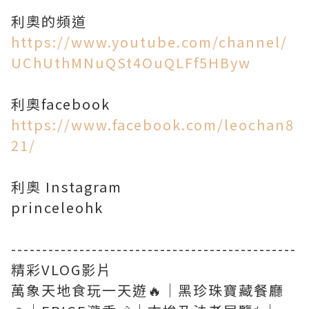
https://www.youtube.com/channel/
UChUthMNuQSt4OuQLFf5HByw
https://www.facebook.com/leochan8
21/
利奧 Instagram
princeleohk
----------------------------------------------
精彩VLOG影片
萬象天地食玩一天遊🔥｜黑珍珠寶藏餐廳