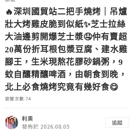
🔥深圳國貿站二把手燒烤｜吊爐
壯大烤雞皮脆到似紙✨芝士拉絲
大油邊剪開爆芝士漿🤤仲有賣超
20萬份折耳根包漿豆腐、建水雞
腳王，生米現熬花膠砂鍋粥，9
蚊自釀精釀啤酒，由朝食到晚，
北上必食燒烤究竟有幾好食😋
瀏覽次數:74
利奧
追蹤
發佈於 2026.08.05