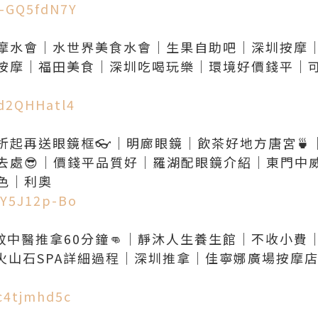
a-GQ5fdN7Y
摩水會｜水世界美食水會｜生果自助吧｜深圳按摩｜
按摩｜福田美食｜深圳吃喝玩樂｜環境好價錢平｜可
td2QHHatl4
折起再送眼鏡框👓｜明廊眼鏡｜飲茶好地方唐宮🍵
去處😎｜價錢平品質好｜羅湖配眼鏡介紹｜東門中
7Y5J12p-Bo
蚊中醫推拿60分鐘👊｜靜沐人生養生館｜不收小費
痣｜火山石SPA詳細過程｜深圳推拿｜佳寧娜廣場按
cc4tjmhd5c