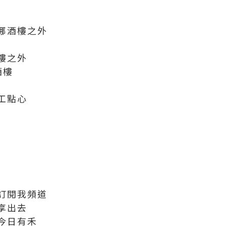
娜酒樓之外
樓之外
酒樓
工點心
訂閱我頻道
享出去
今日有禾