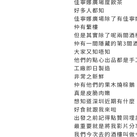
佳寧娜廣場度飲茶
好多人都知
佳寧娜廣場除了有佳寧
仲有蘩樓
但是其實除了呢兩間酒
仲有一間隱藏的第3間
大家又知唔知
他們的點心出品都是手
工廠即日製造
非常之新鮮
仲有他們的果木燒棕鵝
真是皮脆肉嫩
想知道深圳近期有什麼
好食就跟我來啦
出發之前記得點贊同埋
最重要就是將我影片分
我們今次去的酒樓叫做