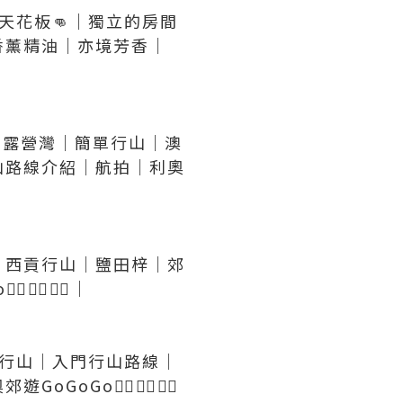
a天花板👊｜獨立的房間
香薰精油｜亦境芳香｜
圍｜露營灣｜簡單行山｜澳
山路線介紹｜航拍｜利奧
墩｜西貢行山｜鹽田梓｜郊
單行山｜入門行山路線｜
‍♂️🏃‍♂️🏃‍♂️