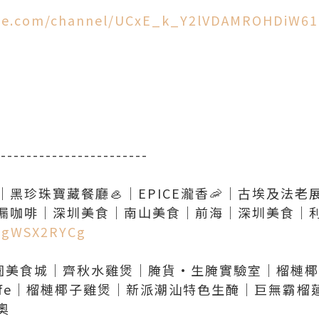
ube.com/channel/UCxE_k_Y2lVDAMROHDiW6
3
------------------------
珍珠寶藏餐廳🦪｜EPICE瀧香🦐｜古埃及法老展覽⚕️
9_gWSX2RYCg
創意園美食城｜齊秋水雞煲｜腌貨·生腌實驗室｜榴槤
afe｜榴槤椰子雞煲｜新派潮汕特色生醃｜巨無霸榴