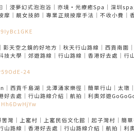
🏻｜浸夢幻式泡泡浴｜亦境·光療癒Spa｜深圳sp
區按摩｜靚女技師｜專業正規按摩手法｜不收小費｜
K9IyBc1GKE
 Wun｜影天空之鏡的好地方｜秋天行山路線｜西貢南
科技大學｜郊遊路線｜行山路線｜香港好去處｜行
Ar59OdE-24
k Wan｜西貢千島湖｜北潭涌家樂徑｜簡單行山｜太
2HHh6DwHjYw
 曝罟灣｜上窰村｜上窰民俗文化館｜起子灣村｜簡
線｜香港好去處｜行山路線介紹｜航拍｜利奧郊遊GoGoGo