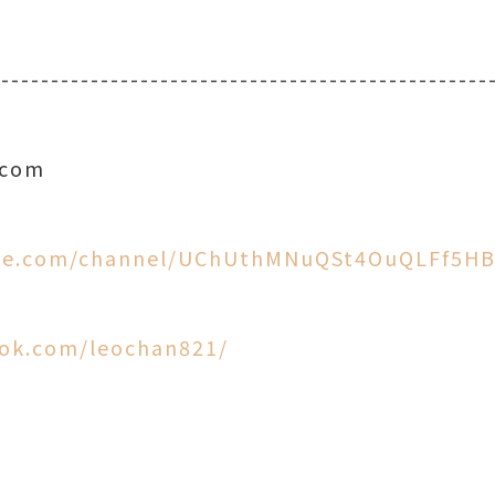
--------------------------------------------------
.com
ube.com/channel/UChUthMNuQSt4OuQLFf5H
ook.com/leochan821/