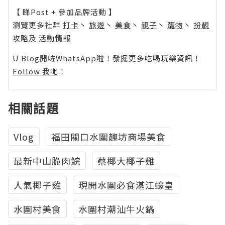
【 睇Post + 參加品牌活動 】
瀏覽更多社群
打卡
丶
旅遊
丶
美食
丶
親子
丶
寵物
丶
扮靚
攻略
及
活動情報
U Blog開咗WhatsApp啦！發掘更多吃喝玩樂資訊！
Follow 我哋
！
相關話題
Vlog
福田關口水圍趣坊商場美食
最新中山脆肉鯇
蔡椰大椰子雞
人氣椰子雞
現開水圍必食湛江蠔皇
水圍村美食
水圍村潮汕牛火鍋