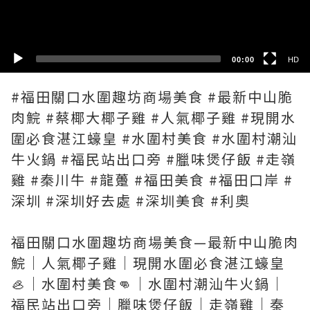
SD
00:00
HD
#福田關口水圍趣坊商場美食 #最新中山脆
肉鯇 #蔡椰大椰子雞 #人氣椰子雞 #現開水
圍必食湛江蠔皇 #水圍村美食 #水圍村潮汕
牛火鍋 #福民站出口旁 #臘味煲仔飯 #走嶺
雞 #秦川牛 #龍躉 #福田美食 #福田口岸 #
深圳 #深圳好去處 #深圳美食 #利奧
福田關口水圍趣坊商場美食—最新中山脆肉
鯇｜人氣椰子雞｜現開水圍必食湛江蠔皇
🦪｜水圍村美食👊｜水圍村潮汕牛火鍋｜
福民站出口旁｜臘味煲仔飯｜走嶺雞｜秦