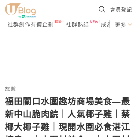
會員登記
社群創作有價企劃
社群熱話
成為U Creato
更多
旅遊
福田關口水圍趣坊商場美食—最
新中山脆肉鯇｜人氣椰子雞｜蔡
椰大椰子雞｜現開水圍必食湛江