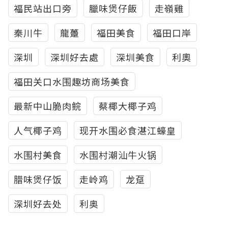
福民站出口旁
臘味煲仔飯
走嶺雞
秦川牛
龍躉
福田美食
福田口岸
深圳
深圳好去處
深圳美食
利奧
福田关口水围趣坊商场美食
最新中山脆肉鲩
蔡椰大椰子鸡
人气椰子鸡
现开水围必食湛江蠔皇
水围村美食
水围村潮汕牛火锅
腊味煲仔饭
走岭鸡
龙趸
深圳好去处
利奥