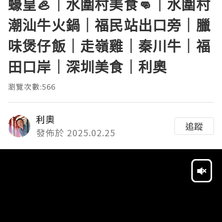
蠔皇🦪｜水圍村美食👊｜水圍村
潮汕牛火鍋｜福民站出口旁｜臘
味煲仔飯｜走嶺雞｜秦川牛｜福
田口岸｜深圳美食｜利奧
瀏覽次數:566
利奧
追蹤
發佈於 2025.02.25
Video
Player
HD