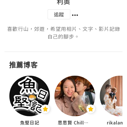
利奧
追蹤
喜歡行山，郊遊，希望用相片、文字、影片記錄
自己的腳步。
推薦博客
urnal
魚堅日記
思思賢 ChillMyBabe
rikala