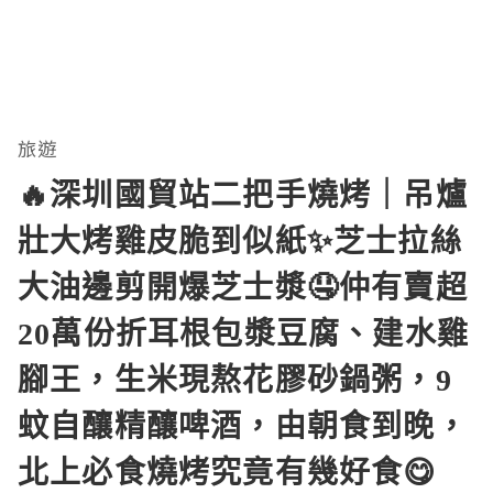
旅遊
🔥深圳國貿站二把手燒烤｜吊爐
壯大烤雞皮脆到似紙✨芝士拉絲
大油邊剪開爆芝士漿🤤仲有賣超
20萬份折耳根包漿豆腐、建水雞
腳王，生米現熬花膠砂鍋粥，9
蚊自釀精釀啤酒，由朝食到晚，
北上必食燒烤究竟有幾好食😋