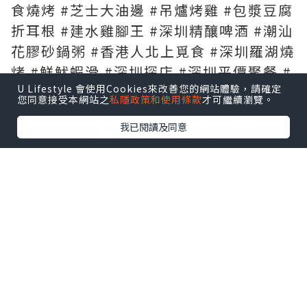
食燒烤 #芝士大油邊 #吊爐烤雞 #包漿豆腐
折耳根 #建水雞腳王 #深圳精釀啤酒 #潮汕
花膠砂鍋粥 #香港人北上覓食 #深圳羅湖燒
烤 #鮮魷蝦滑 #深圳探店 #深圳平價聚餐 #
U Lifestyle 會使用Cookies來改善您的網站體驗，請確定
二把手燒烤
您同意接受本網站之
私隱政策和使用條款
才可繼續瀏覽。
我已閱讀及同意
🔥深圳國貿站二把手燒烤｜吊爐壯大烤雞
皮脆到似紙✨芝士拉絲大油邊剪開爆芝士漿
🤤仲有賣超20萬份折耳根包漿豆腐、建水
雞腳王，生米現熬花膠砂鍋粥，9蚊自釀精
釀啤酒，由朝食到晚，北上必食燒烤究竟
有幾好食😋
吊爐炭燒燒雞
燒到皮脆肉嫩