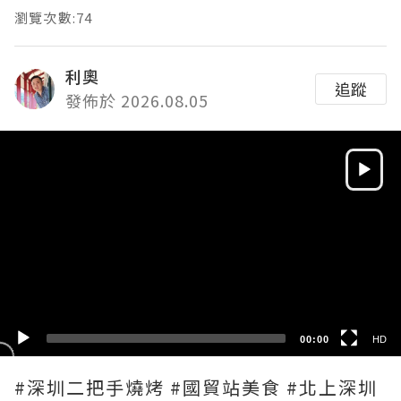
瀏覽次數:74
利奧
追蹤
發佈於 2026.08.05
Video
Player
HD
SD
00:00
HD
#深圳二把手燒烤 #國貿站美食 #北上深圳