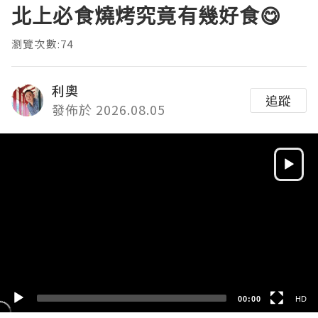
北上必食燒烤究竟有幾好食😋
瀏覽次數:74
利奧
追蹤
發佈於 2026.08.05
Video
Player
HD
SD
00:00
HD