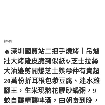
旅遊
🔥深圳國貿站二把手燒烤｜吊爐
壯大烤雞皮脆到似紙✨芝士拉絲
大油邊剪開爆芝士漿🤤仲有賣超
20萬份折耳根包漿豆腐、建水雞
腳王，生米現熬花膠砂鍋粥，9
蚊自釀精釀啤酒，由朝食到晚，