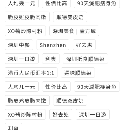
人均幾十元
性價比高
90天減肥瘦身魚
脆皮雞皮脆肉嫩
順德雙皮奶
XO醬炒陳村粉
深圳美食 | 壹方城
深圳中餐
Shenzhen
好去處
深圳一日遊
利奧
深圳抵食顺德菜
港币人民币汇率1:1
巡味顺德菜
人均几十元
性价比高
90天减肥瘦身鱼
脆皮鸡皮脆肉嫩
顺德双皮奶
XO酱炒陈村粉
好去处
深圳一日游
利奥