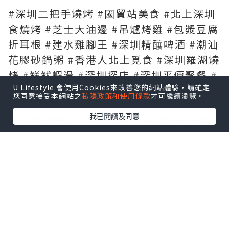
#深圳二把手燒烤 #國貿站美食 #北上深圳
食燒烤 #芝士大油邊 #吊爐烤雞 #包漿豆腐
折耳根 #建水雞腳王 #深圳精釀啤酒 #潮汕
花膠砂鍋粥 #香港人北上覓食 #深圳羅湖燒
烤 #鮮魷蝦滑 #深圳探店 #深圳平價聚餐 #
U Lifestyle 會使用Cookies來改善您的網站體驗，請確定
二把手燒烤
您同意接受本網站之
私隱政策和使用條款
才可繼續瀏覽。
我已閱讀及同意
🔥深圳國貿站二把手燒烤｜吊爐壯大烤雞
皮脆到似紙✨芝士拉絲大油邊剪開爆芝士漿
🤤仲有賣超20萬份折耳根包漿豆腐、建水
雞腳王，生米現熬花膠砂鍋粥，9蚊自釀精
釀啤酒，由朝食到晚，北上必食燒烤究竟
有幾好食😋
吊爐炭燒燒雞