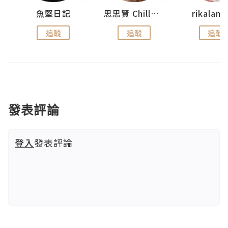
urnal
魚堅日記
思思賢 ChillMyBabe
rikala
追蹤
追蹤
追蹤
發表評論
登入
發表評論