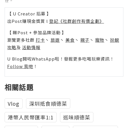
任。
【 U Creator 招募 】
出Post賺現金獎賞 l
登記《社群創作有價企劃》
【 睇Post + 參加品牌活動 】
瀏覽更多社群
打卡
丶
旅遊
丶
美食
丶
親子
丶
寵物
丶
扮靚
攻略
及
活動情報
U Blog開咗WhatsApp啦！發掘更多吃喝玩樂資訊！
Follow 我哋
！
相關話題
Vlog
深圳抵食順德菜
港幣人民幣匯率1:1
巡味順德菜