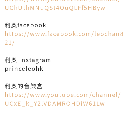
UChUthMNuQSt4OuQLFf5HByw
https://www.facebook.com/leochan8
21/
利奧 Instagram
princeleohk
https://www.youtube.com/channel/
UCxE_k_Y2lVDAMROHDiW61Lw