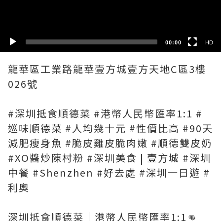
SD
00:00
HD
龍華區工業路龍華壹方城壹方天地C區3樓
026號
#深圳抵食順德菜 #港幣人民幣匯率1:1 #
巡味順德菜 #人均幾十元 #性價比高 #90天
減肥瘦身魚 #脆皮雞皮脆肉嫩 #順德雙皮奶
#XO醬炒陳村粉 #深圳美食 | 壹方城 #深圳
中餐 #Shenzhen #好去處 #深圳一日遊 #
利奧
深圳抵食順德菜｜港幣人民幣匯率1:1👊｜