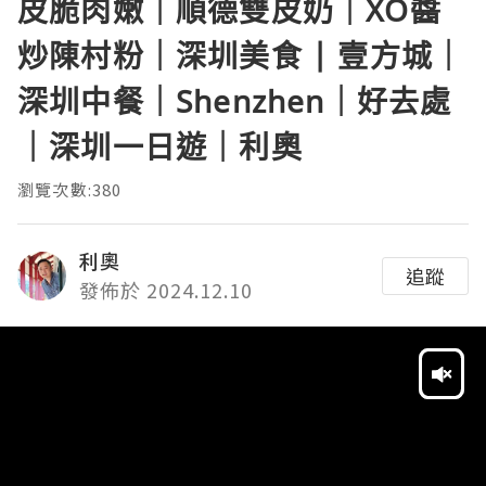
皮脆肉嫩｜順德雙皮奶｜XO醬
炒陳村粉｜深圳美食 | 壹方城｜
深圳中餐｜Shenzhen｜好去處
｜深圳一日遊｜利奧
瀏覽次數:380
利奧
追蹤
發佈於 2024.12.10
Video
Player
HD