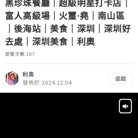
黑珍珠餐廳｜超級明星打卡店｜
富人高級場｜火璽·堯｜南山區
｜後海站｜美食｜深圳｜深圳好
去處｜深圳美食｜利奧
瀏覽次數:167
利奧
追蹤
發佈於 2024.12.04
Video
Player
HD