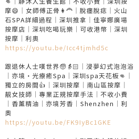
👊｜靜沐人生養生館｜不收小費｜深圳按
摩😄｜女師傅正骨👩‍🦰｜脫癦脫痣｜火山
石SPA詳細過程｜深圳推拿｜佳寧娜廣場
按摩店｜深圳吃喝玩樂｜可收港幣｜深圳
https://youtu.be/Icc4tjmhd5c
跟退休人士嘆世界🧓👵🏻｜浸夢幻式泡泡浴
｜亦境·光療癒Spa｜深圳spa天花板👊｜
獨立的房間👍｜深圳按摩｜南山區按摩｜
靚女技師｜專業正規按摩手法｜不收小費
｜香薰精油｜亦境芳香｜Shenzhen｜利
https://youtu.be/FK9IyBc1GKE