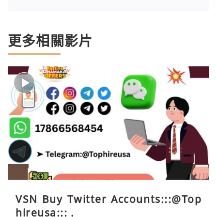
更多相關影片
VSN Buy Twitter Accounts:::@Top
hireusa::: .