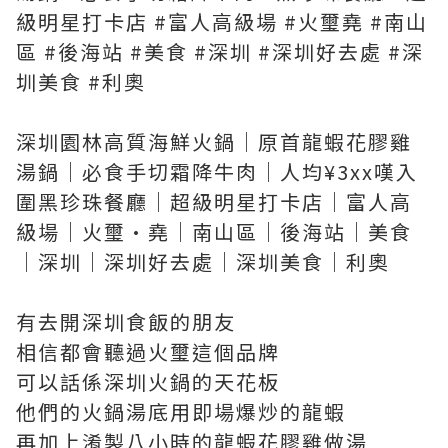
級明星打卡店 #富人高級場 #火璽堯 #南山
區 #後海站 #美食 #深圳 #深圳好去處 #深
圳美食 #利奧
深圳園林高質海鮮火鍋｜原首龍蝦花膠雞
湯鍋｜必食手切霜降牛肉｜人均¥3xx嘆入
圍黑珍珠餐廳｜超級明星打卡店｜富人高
級場｜火璽·堯｜南山區｜後海站｜美食
｜深圳｜深圳好去處｜深圳美食｜利奧
有去開深圳食飯的朋友
相信都會聽過火璽這個品牌
可以話係深圳火鍋的天花板
他們的火鍋湯底用即場爆炒的龍蝦
再加上淆製八小時的龍蝦花膠雞做湯