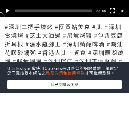
00:00
HD
#深圳二把手燒烤 #國貿站美食 #北上深圳
食燒烤 #芝士大油邊 #吊爐烤雞 #包漿豆腐
折耳根 #建水雞腳王 #深圳精釀啤酒 #潮汕
花膠砂鍋粥 #香港人北上覓食 #深圳羅湖燒
烤 #鮮魷蝦滑 #深圳探店 #深圳平價聚餐 #
U Lifestyle 會使用Cookies來改善您的網站體驗，請確定
二把手燒烤
您同意接受本網站之
私隱政策和使用條款
才可繼續瀏覽。
我已閱讀及同意
🔥深圳國貿站二把手燒烤｜吊爐壯大烤雞
皮脆到似紙✨芝士拉絲大油邊剪開爆芝士漿
🤤仲有賣超20萬份折耳根包漿豆腐、建水
雞腳王，生米現熬花膠砂鍋粥，9蚊自釀精
釀啤酒，由朝食到晚，北上必食燒烤究竟