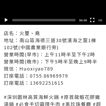
SD
00:00
HD
店名：火璽·堯
地址：南山區海德三道38號濱海之窗1棟
102號(中國農業銀行旁)
營業時間(早市)：上午11時半至下午2時
營業時間(晚市)：下午5時半至晚上9時半
微信：Huoxiyao789
訂座電話：0755 86969979
訂座電話：13692251615
#深圳園林高質海鮮火鍋 #原首龍蝦花膠雞
湯鍋 #必食手切霜降牛肉 #黑珍珠餐廳 #超