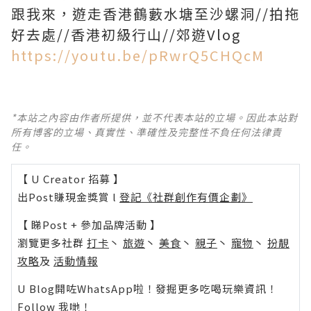
跟我來，遊走香港鶴藪水塘至沙螺洞//拍拖
https://youtu.be/pRwrQ5CHQcM
*本站之內容由作者所提供，並不代表本站的立場。因此本站對
所有博客的立場、真實性、準確性及完整性不負任何法律責
任。
【 U Creator 招募 】
出Post賺現金獎賞 l
登記《社群創作有價企劃》
【 睇Post + 參加品牌活動 】
瀏覽更多社群
打卡
丶
旅遊
丶
美食
丶
親子
丶
寵物
丶
扮靚
攻略
及
活動情報
U Blog開咗WhatsApp啦！發掘更多吃喝玩樂資訊！
Follow 我哋
！