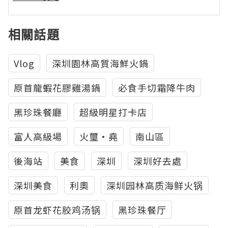
相關話題
Vlog
深圳園林高質海鮮火鍋
原首龍蝦花膠雞湯鍋
必食手切霜降牛肉
黑珍珠餐廳
超級明星打卡店
富人高級場
火璽·堯
南山區
後海站
美食
深圳
深圳好去處
深圳美食
利奧
深圳园林高质海鲜火锅
原首龙虾花胶鸡汤锅
黑珍珠餐厅