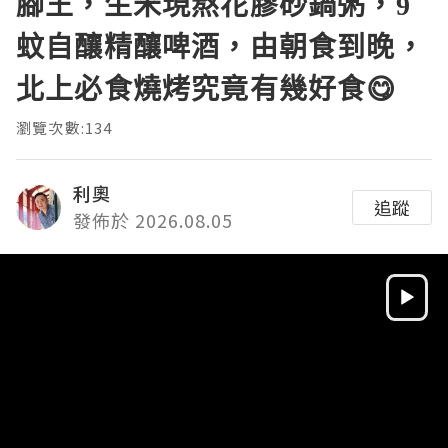
腳王，生米現熬花膠砂鍋粥，9
蚊自釀精釀啤酒，由朝食到晚，
北上必食燒烤究竟有幾好食😋
瀏覽次數:134
利奧
追蹤
發佈於 2026.08.05
Video
Player
HD
SD