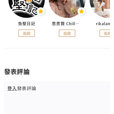
urnal
魚堅日記
思思賢 ChillMyBabe
rikala
追蹤
追蹤
追蹤
發表評論
登入
發表評論