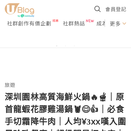
會員登記
社群創作有價企劃
社群熱話
成為U Creato
更多
旅遊
深圳園林高質海鮮火鍋🔥🫕｜原
首龍蝦花膠雞湯鍋🦞😊👍｜必食
手切霜降牛肉｜人均¥3xx嘆入圍