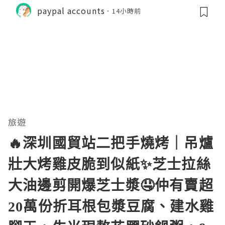
paypal accounts
14小時前
旅遊
🔥深圳國貿站二把手燒烤｜吊爐
壯大烤雞皮脆到似紙✨芝士拉絲
大油邊剪開爆芝士漿🤤仲有賣超
20萬份折耳根包漿豆腐、建水雞