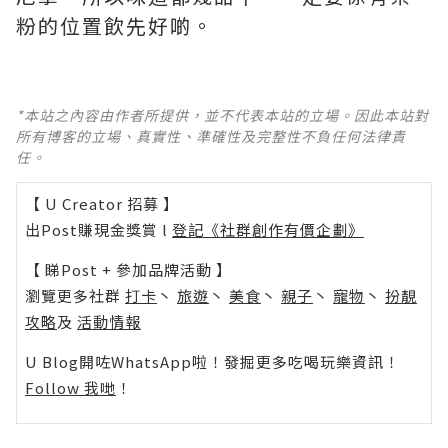
粉的位置飲先好啲。
*本站之內容由作者所提供，並不代表本站的立場。因此本站對
所有博客的立場、真實性、準確性及完整性不負任何法律責
任。
【 U Creator 招募 】
出Post賺現金獎賞 l
登記《社群創作有價企劃》
【 睇Post + 參加品牌活動 】
瀏覽更多社群
打卡
丶
旅遊
丶
美食
丶
親子
丶
寵物
丶
扮靚
攻略
及
活動情報
U Blog開咗WhatsApp啦！發掘更多吃喝玩樂資訊！
Follow 我哋
！