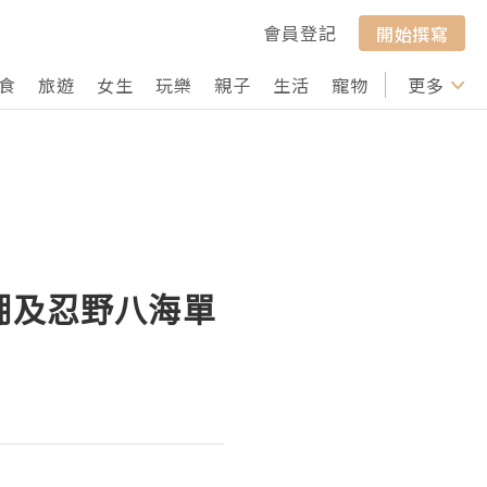
會員登記
開始撰寫
食
旅遊
女生
玩樂
親子
生活
寵物
行山
更多
打卡
口湖環湖及忍野八海單