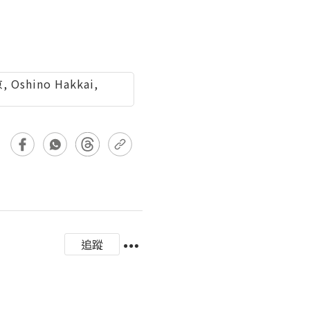
 Oshino Hakkai,
追蹤