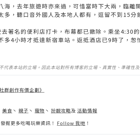
八海，去年旅遊時亦來過，可惜當時下大兩，臨離
太多，聽口音外國人及本地人都有，逗留不到15分
登去著名的便利店打卡，布幕都已撤除。乘坐4:30
並不代表本站的立場。因此本站對所有博客的立場、真實性、準確性
社群創作有價企劃》
】
丶
美食
丶
親子
丶
寵物
丶
扮靚攻略
及
活動情報
p啦！發掘更多吃喝玩樂資訊！
Follow 我哋
！