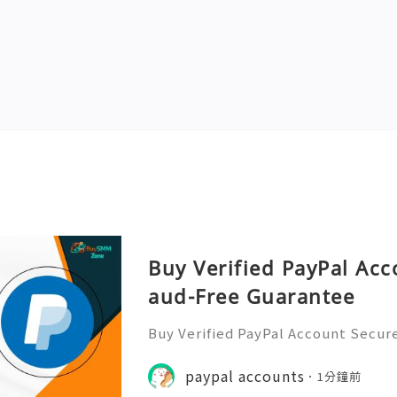
Buy Verified PayPal Acc
aud-Free Guarantee
Buy Verified PayPal Account Secur
e PayPal is one of the most popula
e money online. Many people use i
paypal accounts
1分鐘前
s, setting up a PayPal ac