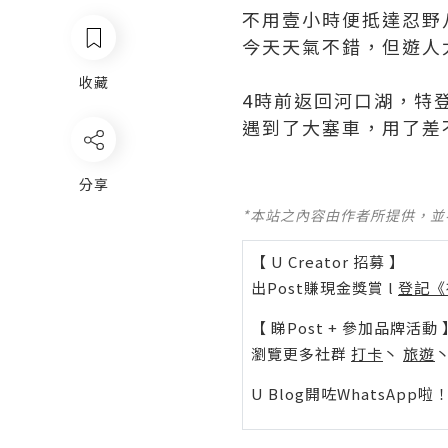
不用壹小時便抵達忍野
今天天氣不錯，但遊人
收藏
4時前返回河口湖，特
分享
*本站之內容由作者所提供，
【 U Creator 招募 】
出Post賺現金獎賞 l
登記《
【 睇Post + 參加品牌活動 
瀏覽更多社群
打卡
丶
旅遊
U Blog開咗WhatsAp