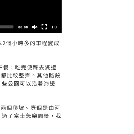
SD
00:00
HD
本2個小時多的車程變成
午餐，吃完便踩去湖邊
道都比較整齊。其他路段
有些公園可以沿着海邊
有兩個爬坡。壹個是由河
。過了富士急樂園後，我