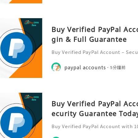
Buy Verified PayPal Acc
gin & Full Guarantee
Buy Verified PayPal Account – Secu
Finding a secure and trustworthy s
ne wrong move could cost you time
paypal accounts
5分鐘前
line reputation. That’s
Buy Verified PayPal Acc
ecurity Guarantee Toda
Buy Verified PayPal Account with 
oday Imagine having more trust, s