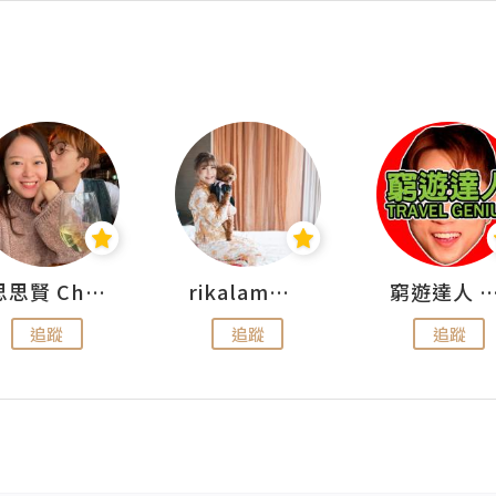
思思賢 ChillMyBabe
rikalammm
窮遊達人 Mr.TravelGe
追蹤
追蹤
追蹤