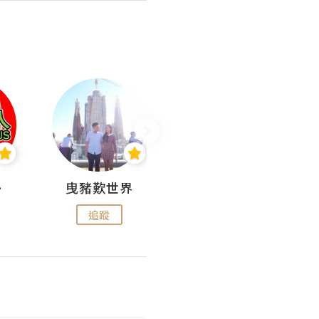
nius
曳豬歎世界
Koalascities (^O^)! @ UTravel
追蹤
追蹤