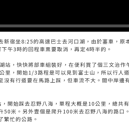
去新宿坐8:25的高速巴士去河口湖，由於塞車，原
訂下午3時的回程車票要取消，再定4時半的。
口湖站，快快將部車組裝好，在便利買了個三文治作
0公里，開始1/3路程是可以見到富士山，所以行人
至沒有行道要在馬路上踩，但車流不大。間中岸邊
站，開始踩去忍野八海，單程大概是10公里，總共
升50米。另外壹個是爬升100米去忍野八海的路口
了繁忙的公路。