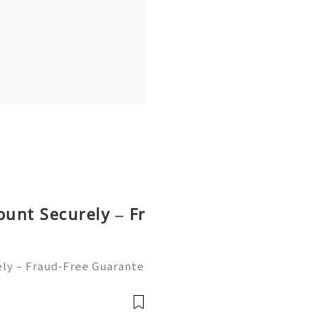
ount Securely – Fr
ely – Fraud-Free Guarante
r ways to send and receiv
t every day. But sometime