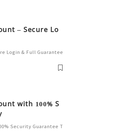
ount – Secure Lo
re Login & Full Guarantee
ource can be tough, and o
, money, or even your on
ount with 100% S
y
100% Security Guarantee T
ecurity, and freedom ever