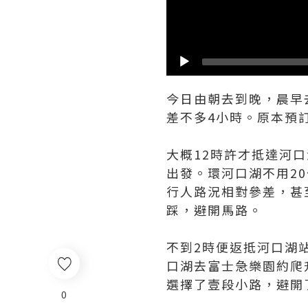
今日由朝去到晚，晨早
差不多4小時。原本預
大概12時許才抵達河
出發。環河口湖不用2
行人路況相對參差，甚
踩，避開馬路。
不到2時便返抵河口湖
口湖去富士急樂園約爬
選擇了壹段小路，避開
0