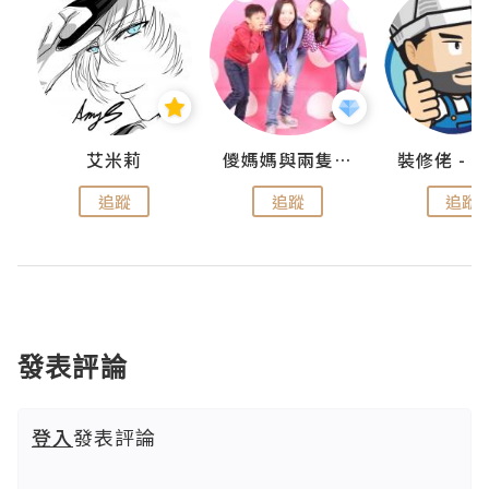
點滴
艾米莉
儍媽媽與兩隻小魔怪之家
追蹤
追蹤
追蹤
發表評論
登入
發表評論