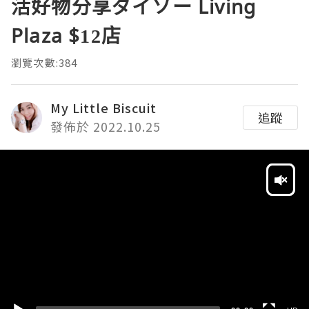
活好物分享ダイソー Living
Plaza $12店
瀏覽次數:384
My Little Biscuit
追蹤
發佈於 2022.10.25
Video
Player
HD
SD