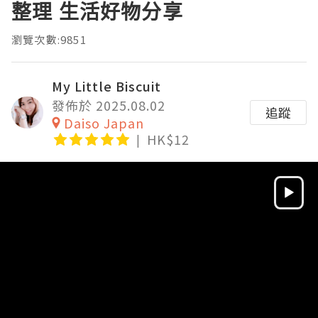
整理 生活好物分享
瀏覽次數:9851
My Little Biscuit
發佈於 2025.08.02
追蹤
Daiso Japan
HK$12
Video
Player
HD
SD