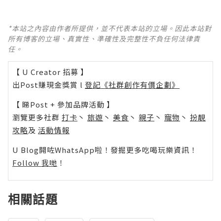
*本站之內容由作者所提供，並不代表本站的立場。因此本站對
所有博客的立場、真實性、準確性及完整性不負任何法律責
任。
【 U Creator 招募 】
出Post賺現金獎賞 l
登記《社群創作有價企劃》
【 睇Post + 參加品牌活動 】
瀏覽更多社群
打卡
丶
旅遊
丶
美食
丶
親子
丶
寵物
丶
扮靚
攻略
及
活動情報
U Blog開咗WhatsApp啦！發掘更多吃喝玩樂資訊！
Follow 我哋
！
相關話題