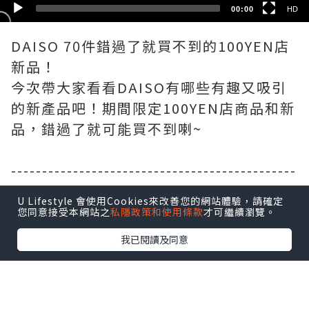
00:00
HD
DAISO 70件錯過了就買不到的100YEN店
新品！
今次帶大家看看DAISO有哪些有趣又吸引
的新產品吧！期間限定100YEN店商品和新
品，錯過了就可能買不到喇~
----------------------------------------------
----
U Lifestyle 會使用Cookies來改善您的網站體驗，請確定
🔽Chapters章節🔽
您同意接受本網站之
私隱政策和使用條款
才可繼續瀏覽。
我已閱讀及同意
0:00 Intro片頭簡介
0:48 DAISO Haul Vol.185
2:01 DAISO x Sanrio /Disney新品