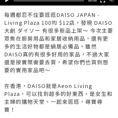
00:00
HD
每週都忍不住要逛逛DAISO JAPAN -
Living Plaza 100均 $12店，發現 DAISO
大創 ダイソー 有很多新品上架～ 今次主要
眾焦在廚房用品和家居收納用品，還有更
多的生活好物都是蝸居必備品。雖然
DAISO真的有很多好用的家品，不過大家
還是按實際需要去買，希望你們也買到想
要的實用家品吧～
在香港，DAISO就是Aeon Living
Plaza，可以找到超多的好東西，是女生和
主婦的購物天堂。一起來逛逛，尋寶尋
寶！