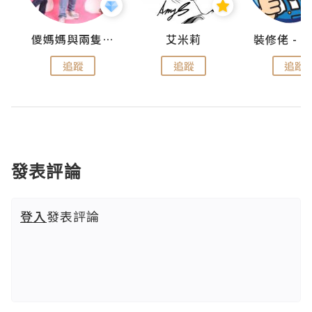
點滴
儍媽媽與兩隻小魔怪之家
艾米莉
追蹤
追蹤
追蹤
發表評論
登入
發表評論