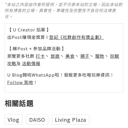
*本站之內容由作者所提供，並不代表本站的立場。因此本站對
所有博客的立場、真實性、準確性及完整性不負任何法律責
任。
【 U Creator 招募 】
出Post賺現金獎賞 l
登記《社群創作有價企劃》
【 睇Post + 參加品牌活動 】
瀏覽更多社群
打卡
丶
旅遊
丶
美食
丶
親子
丶
寵物
丶
扮靚
攻略
及
活動情報
U Blog開咗WhatsApp啦！發掘更多吃喝玩樂資訊！
Follow 我哋
！
相關話題
Vlog
DAISO
Living Plaza