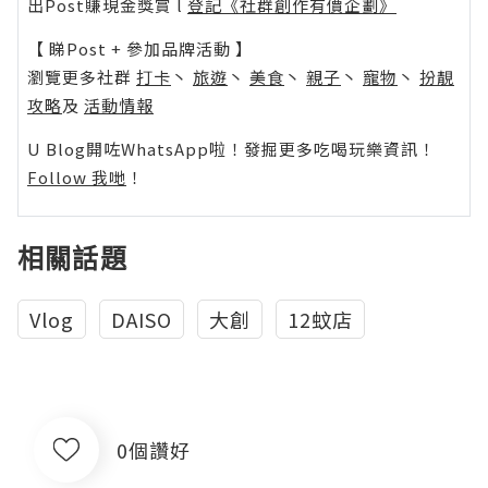
出Post賺現金獎賞 l
登記《社群創作有價企劃》
【 睇Post + 參加品牌活動 】
瀏覽更多社群
打卡
丶
旅遊
丶
美食
丶
親子
丶
寵物
丶
扮靚
攻略
及
活動情報
U Blog開咗WhatsApp啦！發掘更多吃喝玩樂資訊！
Follow 我哋
！
相關話題
Vlog
DAISO
大創
12蚊店
0個讚好