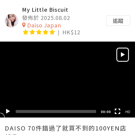
My Little Biscuit
發佈於 2025.08.02
追蹤
Daiso Japan
HK$12
Video
Player
HD
SD
00:00
HD
DAISO 70件錯過了就買不到的100YEN店