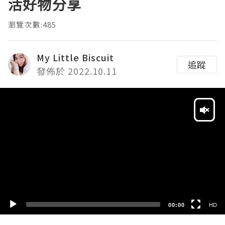
活好物分享
瀏覽次數:485
My Little Biscuit
追蹤
發佈於 2022.10.11
Video
Player
HD
SD
00:00
HD