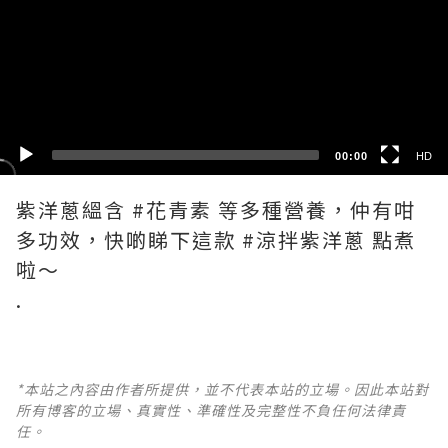
HD
SD
00:00
HD
紫洋蔥縕含 #花青素 等多種營養，仲有咁
多功效，快啲睇下這款 #涼拌紫洋蔥 點煮
啦～
*本站之內容由作者所提供，並不代表本站的立場。因此本站對
所有博客的立場、真實性、準確性及完整性不負任何法律責
任。