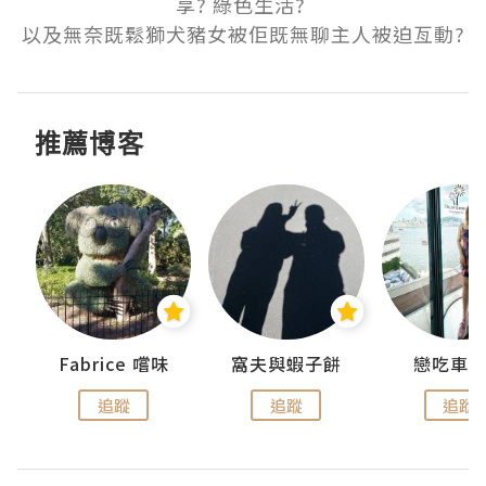
享? 綠色生活? 

以及無奈既鬆獅犬豬女被佢既無聊主人被迫亙動?
推薦博客
Fabrice 嚐味
窩夫與蝦子餅
戀吃車
追蹤
追蹤
追蹤