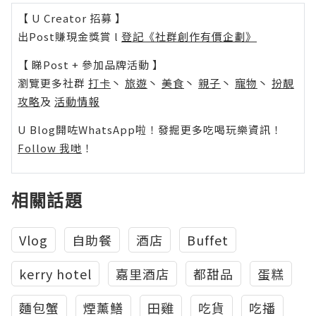
【 U Creator 招募 】
出Post賺現金獎賞 l
登記《社群創作有價企劃》
【 睇Post + 參加品牌活動 】
瀏覽更多社群
打卡
丶
旅遊
丶
美食
丶
親子
丶
寵物
丶
扮靚
攻略
及
活動情報
U Blog開咗WhatsApp啦！發掘更多吃喝玩樂資訊！
Follow 我哋
！
相關話題
Vlog
自助餐
酒店
Buffet
kerry hotel
嘉里酒店
都甜品
蛋糕
麵包蟹
煙薰鱔
田雞
吃貨
吃播