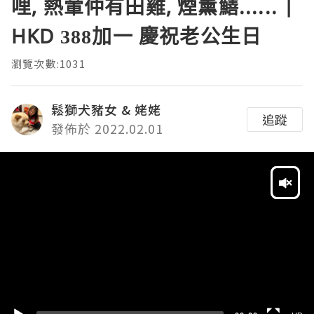
哩, 熱葷仲有田雞, 煙薰鱔...... |
HKD 388加一 慶祝老公生日
瀏覽次數:1031
鬆獅犬豬女 & 姥姥
追蹤
發佈於 2022.02.01
Video
Player
HD
SD