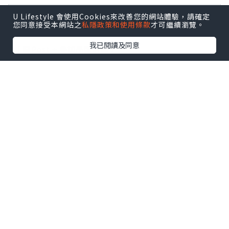
【 U Creator 招募 】
U Lifestyle 會使用Cookies來改善您的網站體驗，請確定
您同意接受本網站之
私隱政策和使用條款
才可繼續瀏覽。
出Post賺現金獎賞 l
登記《社群創作有價企劃》
我已閱讀及同意
【 睇Post + 參加品牌活動 】
瀏覽更多社群
打卡
丶
旅遊
丶
美食
丶
親子
丶
寵物
丶
扮靚
攻略
及
活動情報
U Blog開咗WhatsApp啦！發掘更多吃喝玩樂資訊！
Follow 我哋
！
相關話題
Vlog
幫忙消化
花青素
涼拌紫洋蔥
防癌
抗衰老
抗血壓
降血脂
殺菌
補鈣
簡易食譜