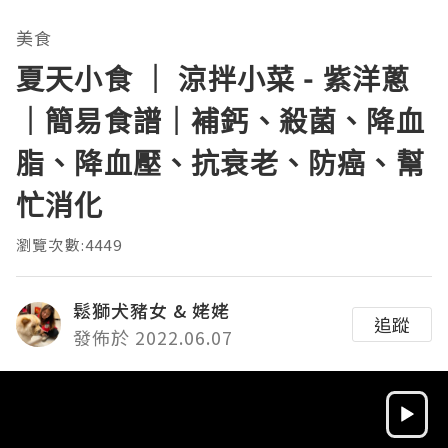
美食
夏天小食 ｜ 涼拌小菜 - 紫洋蔥
｜簡易食譜｜補鈣、殺菌、降血
脂、降血壓、抗衰老、防癌、幫
忙消化
瀏覽次數:4449
鬆獅犬豬女 & 姥姥
追蹤
發佈於 2022.06.07
Video
Player