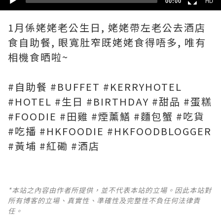
00:00
HD
1月係姥姥老公生日, 姥姥帶左老公去酒店
食自助餐, 眼寬肚窄既姥姥食得唔多, 唯有
相機食晒啦~
#自助餐 #BUFFET #KERRYHOTEL
#HOTEL #生日 #BIRTHDAY #甜品 #蛋糕
#FOODIE #田雞 #煙薰鱔 #麵包蟹 #吃貨
#吃播 #HKFOODIE #HKFOODBLOGGER
#黃埔 #紅磡 #酒店
*本站之內容由作者所提供，並不代表本站的立場。因此本站對
所有博客的立場、真實性、準確性及完整性不負任何法律責
任。