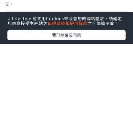
任。
【 U Creator 招募 】
U Lifestyle 會使用Cookies來改善您的網站體驗，請確定
您同意接受本網站之
私隱政策和使用條款
才可繼續瀏覽。
出Post賺現金獎賞 l
登記《社群創作有價企劃》
我已閱讀及同意
【 睇Post + 參加品牌活動 】
瀏覽更多社群
打卡
丶
旅遊
丶
美食
丶
親子
丶
寵物
丶
扮靚
攻略
及
活動情報
U Blog開咗WhatsApp啦！發掘更多吃喝玩樂資訊！
Follow 我哋
！
相關話題
Vlog
幫忙消化
花青素
涼拌紫洋蔥
防癌
抗衰老
抗血壓
降血脂