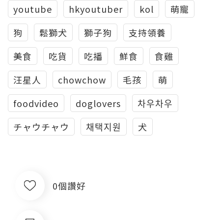
youtube
hkyoutuber
kol
萌寵
狗
鬆獅犬
獅子狗
支持領養
美食
吃貨
吃播
鮮食
食雞
汪星人
chowchow
毛孩
萌
foodvideo
doglovers
차우차우
チャウチャウ
채택지원
犬
0個讚好