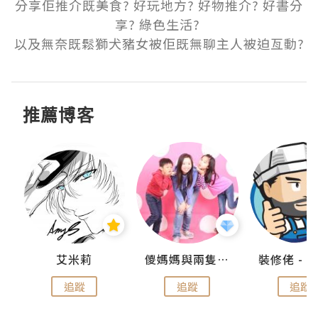
分享佢推介既美食? 好玩地方? 好物推介? 好書分
享? 綠色生活? 

以及無奈既鬆獅犬豬女被佢既無聊主人被迫亙動?
推薦博客
點滴
艾米莉
儍媽媽與兩隻小魔怪之家
追蹤
追蹤
追蹤