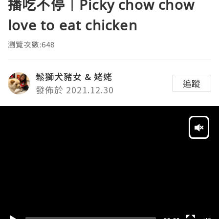
播吃不停｜Picky chow chow
love to eat chicken
瀏覽次數:648
鬆獅犬豬女 & 姥姥
追蹤
發佈於 2021.12.30
Video
Player
HD
SD