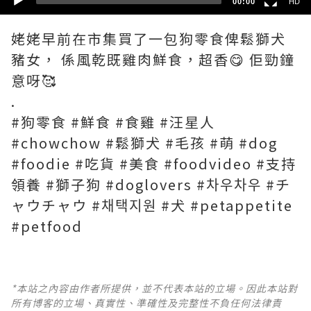
00:00
HD
姥姥早前在市集買了一包狗零食俾鬆獅犬
豬女， 係風乾既雞肉鮮食，超香😋 佢勁鐘
意呀🥰
.
#狗零食 #鮮食 #食雞 #汪星人
#chowchow #鬆獅犬 #毛孩 #萌 #dog
#foodie #吃貨 #美食 #foodvideo #支持
領養 #獅子狗 #doglovers #차우차우 #チ
ャウチャウ #채택지원 #犬 #petappetite
#petfood
*本站之內容由作者所提供，並不代表本站的立場。因此本站對
所有博客的立場、真實性、準確性及完整性不負任何法律責