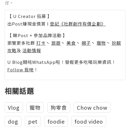
任。
【 U Creator 招募 】
出Post賺現金獎賞 l
登記《社群創作有價企劃》
【 睇Post + 參加品牌活動 】
瀏覽更多社群
打卡
丶
旅遊
丶
美食
丶
親子
丶
寵物
丶
扮靚
攻略
及
活動情報
U Blog開咗WhatsApp啦！發掘更多吃喝玩樂資訊！
Follow 我哋
！
相關話題
Vlog
寵物
狗零食
Chow chow
dog
pet
foodie
food video