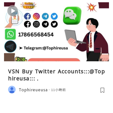
VSN Buy Twitter Accounts:::@Top
hireusa::: .
Tophireueusa
11小時前