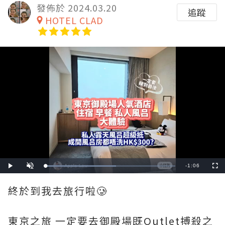
發佈於 2024.03.20
追蹤
HOTEL CLAD
Remaining
-
1:06
Loaded
:
Play
Unmute
Fullscre
54.55%
Time
終於到我去旅行啦🥲
東京之旅 一定要去御殿場既Outlet搏殺之