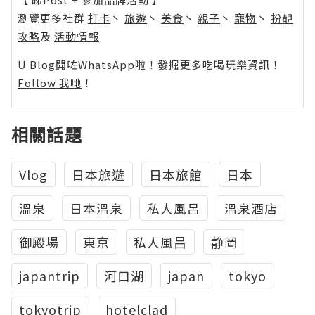
瀏覽更多社群
打卡
丶
旅遊
丶
美食
丶
親子
丶
寵物
丶
扮靚
攻略
及
活動情報
U Blog開咗WhatsApp啦！發掘更多吃喝玩樂資訊！
Follow 我哋
！
相關話題
Vlog
日本旅遊
日本旅館
日本
溫泉
日本溫泉
私人風呂
溫泉酒店
御殿場
東京
私人風吕
静岡
japantrip
河口湖
japan
tokyo
tokyotrip
hotelclad