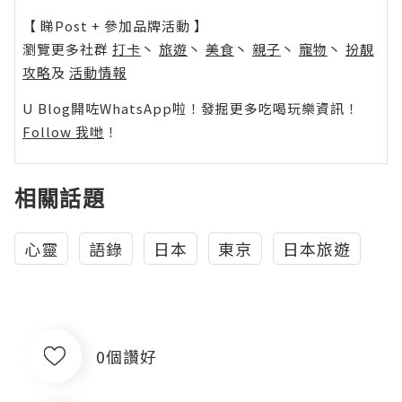
【 睇Post + 參加品牌活動 】
瀏覽更多社群
打卡
丶
旅遊
丶
美食
丶
親子
丶
寵物
丶
扮靚
攻略
及
活動情報
U Blog開咗WhatsApp啦！發掘更多吃喝玩樂資訊！
Follow 我哋
！
相關話題
心靈
語錄
日本
東京
日本旅遊
0個讚好