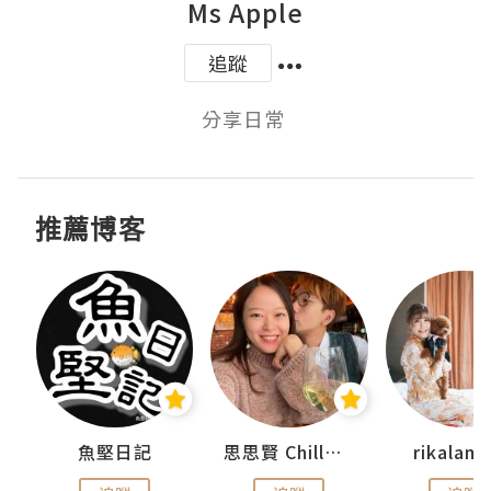
Ms Apple
追蹤
分享日常 
推薦博客
urnal
魚堅日記
思思賢 ChillMyBabe
rikala