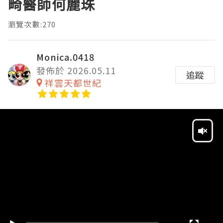
畸醫師何麗珠
瀏覽次數:270
Monica.0418
發佈於 2026.05.11
追蹤
祥雲天都世紀
Video
Player
HD
SD