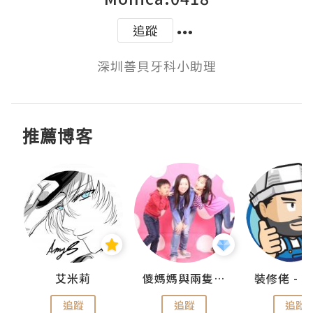
追蹤
深圳善貝牙科小助理
推薦博客
點滴
艾米莉
儍媽媽與兩隻小魔怪之家
追蹤
追蹤
追蹤