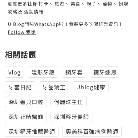
瀏覽更多社群
打卡
丶
旅遊
丶
美食
丶
親子
丶
寵物
丶
扮靚
攻略
及
活動情報
U Blog開咗WhatsApp啦！發掘更多吃喝玩樂資訊！
Follow 我哋
！
相關話題
Vlog
隱形牙箍
鋼牙套
箍牙迷思
牙套日記
牙齒矯正
Ublog健康
深圳善貝口腔
何麗珠主任
深圳正畸醫師
深圳箍牙醫師
深圳箍牙推薦醫師
奧美科百強病例醫師