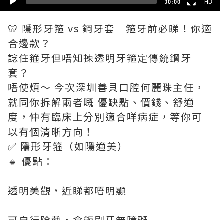
00:00
HD
🦷 隱形牙箍 vs 鋼牙套｜箍牙前必睇！你適
合邊款？
諗住箍牙但唔知揀透明牙箍定傳統鋼牙
套？
唔使煩～ 今次深圳善貝口腔何麗珠主任，
就同你拆解兩者嘅 優缺點、價錢、舒適
度，仲有臨床上分別適合咩病症，等你可
以有個清晰方向！
✅ 隱形牙箍（如隱適美）
🔹 優點：
透明美觀，近睇都唔明顯
可自行除戴，食飯刷牙無障礙