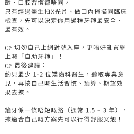
齡、口腔習慣都唔同，
只有經過醫生拍X光片、做口內掃描同臨床
檢查，先可以決定你用邊種牙箍最安全、
最有效。
👉 切勿自己上網對號入座，更唔好亂買網
上嘅「自助牙箍」！
👉 最後建議：
約見最少 1-2 位矯齒科醫生，聽取專業意
見，再按自己嘅生活習慣、預算、期望效
果去揀。
箍牙係一條唔短嘅路（通常 1.5 – 3 年），
揀適合自己嘅方案先可以行得舒服又靚！