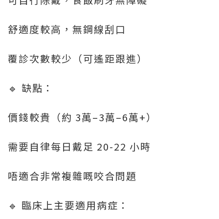
舒適度較高，無鋼線刮口
覆診次數較少（可遙距跟進）
🔹 缺點：
價錢較貴（約 3萬–3萬–6萬+）
需要自律每日戴足 20-22 小時
唔適合非常複雜嘅咬合問題
🔹 臨床上主要適用病症：