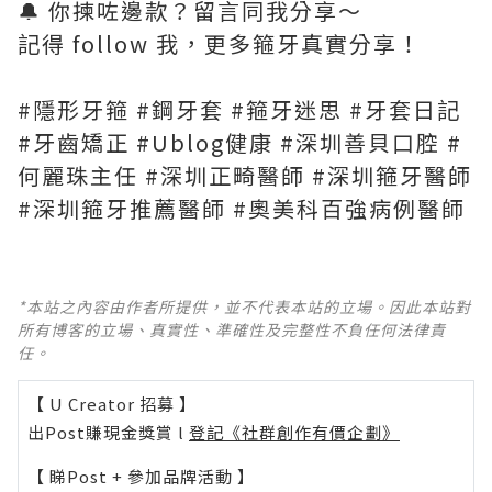
🔔 你揀咗邊款？留言同我分享～
記得 follow 我，更多箍牙真實分享！
#隱形牙箍 #鋼牙套 #箍牙迷思 #牙套日記
#牙齒矯正 #Ublog健康 #深圳善貝口腔 #
何麗珠主任 #深圳正畸醫師 #深圳箍牙醫師
#深圳箍牙推薦醫師 #奧美科百強病例醫師
*本站之內容由作者所提供，並不代表本站的立場。因此本站對
所有博客的立場、真實性、準確性及完整性不負任何法律責
任。
【 U Creator 招募 】
出Post賺現金獎賞 l
登記《社群創作有價企劃》
【 睇Post + 參加品牌活動 】