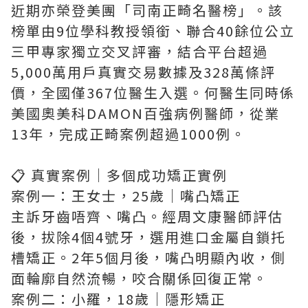
近期亦榮登美團「司南正畸名醫榜」。該
榜單由9位學科教授領銜、聯合40餘位公立
三甲專家獨立交叉評審，結合平台超過
5,000萬用戶真實交易數據及328萬條評
價，全國僅367位醫生入選。何醫生同時係
美國奧美科DAMON百強病例醫師，從業
13年，完成正畸案例超過1000例。
📋 真實案例｜多個成功矯正實例
案例一：王女士，25歲｜嘴凸矯正
主訴牙齒唔齊、嘴凸。經周文康醫師評估
後，拔除4個4號牙，選用進口金屬自鎖托
槽矯正。2年5個月後，嘴凸明顯內收，側
面輪廓自然流暢，咬合關係回復正常。
案例二：小羅，18歲｜隱形矯正