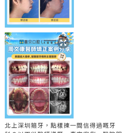
北上深圳箍牙，點樣揀一間信得過嘅牙