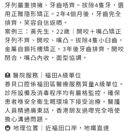
牙列嚴重擠擁、牙齒唔齊。拔除4隻牙，選
用正雅隱形矯正。2年4個月後，牙齒完全
排齊，笑容自信返晒。
案例三：黃先生，22歲｜開咬＋嘴凸矯正
牙列不齊、開咬、嘴凸。拔除4隻小臼齒，
金屬自鎖托槽矯正。3年後牙齒排齊，開咬
閉合，嘴凸內收，面型協調。
🏥 醫院服務｜福田A級單位
善貝口腔係福田區醫療服務質量A級單位。
診所設備及消毒程序均有嚴格監控，確保
患者喺安全衛生嘅環境下接受治療。醫護
人員精通廣東話，香港朋友過嚟完全唔使
擔心溝通問題。
🚇 地理位置｜近福田口岸，地鐵直達