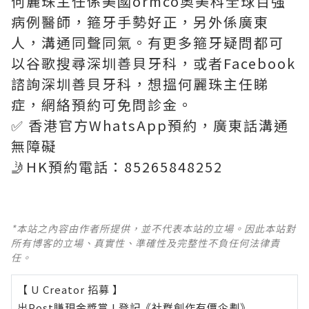
何麗珠主任係美國ormco奧美科全球百強
病例醫師，箍牙手勢好正，另外係廣東
人，溝通同聲同氣。有更多箍牙疑問都可
以谷歌搜尋深圳善貝牙科，或者Facebook
諮詢深圳善貝牙科，想搵何麗珠主任睇
症，網絡預約可免問診金。
✅ 香港官方WhatsApp預約，廣東話溝通
無障礙
🤳HK預約電話：85265848252
*本站之內容由作者所提供，並不代表本站的立場。因此本站對
所有博客的立場、真實性、準確性及完整性不負任何法律責
任。
【 U Creator 招募 】
出Post賺現金獎賞 l
登記《社群創作有價企劃》