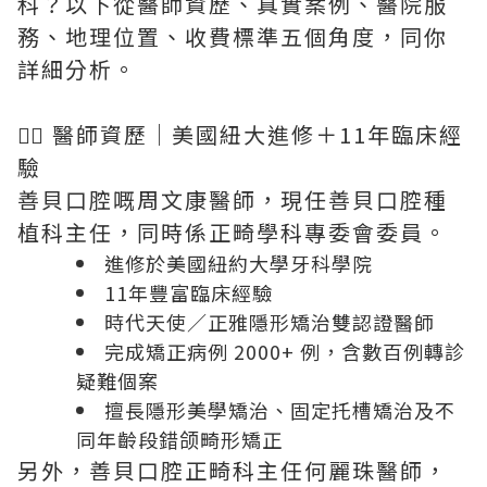
科？以下從醫師資歷、真實案例、醫院服
務、地理位置、收費標準五個角度，同你
詳細分析。
👨‍⚕️ 醫師資歷｜美國紐大進修＋11年臨床經
驗
善貝口腔嘅周文康醫師，現任善貝口腔種
植科主任，同時係正畸學科專委會委員。
進修於美國紐約大學牙科學院
11年豐富臨床經驗
時代天使／正雅隱形矯治雙認證醫師
完成矯正病例 2000+ 例，含數百例轉診
疑難個案
擅長隱形美學矯治、固定托槽矯治及不
同年齡段錯颌畸形矯正
另外，善貝口腔正畸科主任何麗珠醫師，