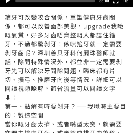
00:00
HD
箍牙可改變咬合關係，重塑健康牙齒關
係，都可以改善面部美觀，upgrade我哋
嘅氣質，好多牙齒唔齊整嘅人都諗住箍
牙，不過都驚剝牙！係咪箍牙就一定需要
剝牙齒呢？深圳善貝牙科何麗珠醫師就
話，除開特殊情況外，都並非一定需要剝
牙先可以解決牙間隙問題，臨床都有片
切、擴弓、推磨牙向後等情況，詳細可以
閱讀視頻瞭解。節省流量可以閱讀文字
⬇️：
第一、點解有時要剝牙？——我哋嘅主要目
的：製造空間
當你嘅牙齒太擠、或者嘴型太突，就需要
空間去排齊牙齒，或者將成排牙向後移，