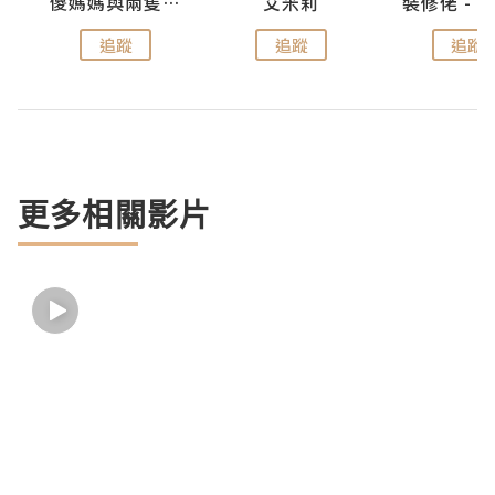
點滴
儍媽媽與兩隻小魔怪之家
艾米莉
追蹤
追蹤
追蹤
更多相關影片