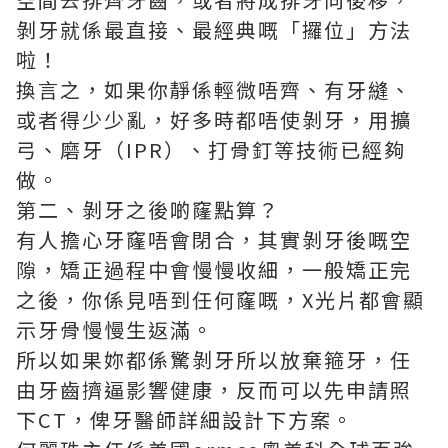
剝牙就係最直接、最經典嘅「攞位」方法
啦！
換言之，如果你靜係輕微唔齊、有牙縫、
或者得少少亂，好多時都唔使剝牙，用擴
弓、磨牙（IPR）、打骨釘等技術已經夠
做。
第二、剝牙之後啲窿點算？
有人擔心牙窿唔會閉合，其實剝牙後嘅空
隙，矯正過程中會慢慢收細，一般矯正完
之後，你係見唔到任何窿嘅，X光片都會顯
示牙骨慢慢生返滿。
所以如果妳都係驚剝牙所以放棄箍牙，任
由牙齒擠逼影響健康，反而可以先申請照
下CT，俾牙醫師詳細設計下方案。