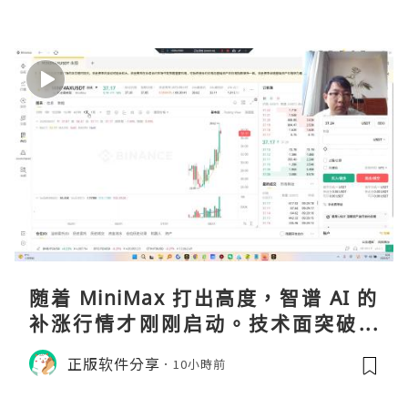
随着 MiniMax 打出高度，智谱 AI 的
补涨行情才刚刚启动。技术面突破在
即，基本面逻辑硬朗，目标先看 170，
正版软件分享
10小時前
顺势做多，在巨头上市潮来临前享受泡
沫化红利 开户美股返佣btc最高90%得