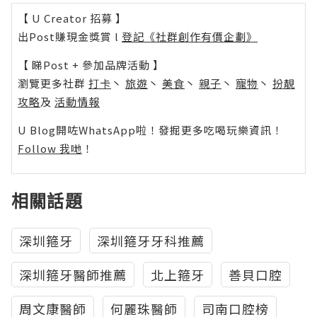
【 U Creator 招募 】
出Post賺現金獎賞 l
登記《社群創作有價企劃》
【 睇Post + 參加品牌活動 】
瀏覽更多社群
打卡
丶
旅遊
丶
美食
丶
親子
丶
寵物
丶
扮靚
攻略
及
活動情報
U Blog開咗WhatsApp啦！發掘更多吃喝玩樂資訊！
Follow 我哋
！
相關話題
深圳箍牙
深圳箍牙牙科推薦
深圳箍牙醫師推薦
北上箍牙
善貝口腔
周文康醫師
何麗珠醫師
司南口腔榜