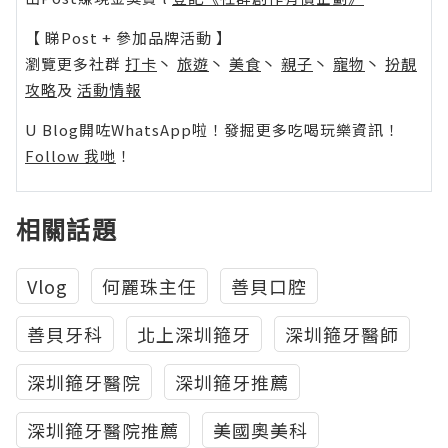
【 睇Post + 參加品牌活動 】
瀏覽更多社群
打卡
丶
旅遊
丶
美食
丶
親子
丶
寵物
丶
扮靚
攻略
及
活動情報
U Blog開咗WhatsApp啦！發掘更多吃喝玩樂資訊！
Follow 我哋
！
相關話題
Vlog
何麗珠主任
善貝口腔
善貝牙科
北上深圳箍牙
深圳箍牙醫師
深圳箍牙醫院
深圳箍牙推薦
深圳箍牙醫院推薦
美國奧美科