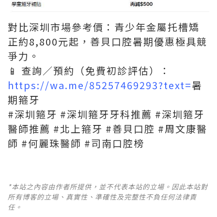
對比深圳市場參考價：青少年金屬托槽矯
正約8,800元起，善貝口腔暑期優惠極具競
爭力。
📱 查詢／預約（免費初診評估）：
https://wa.me/85257469293?text=
暑
期箍牙
#深圳箍牙 #深圳箍牙牙科推薦 #深圳箍牙
醫師推薦 #北上箍牙 #善貝口腔 #周文康醫
師 #何麗珠醫師 #司南口腔榜
*本站之內容由作者所提供，並不代表本站的立場。因此本站對
所有博客的立場、真實性、準確性及完整性不負任何法律責
任。