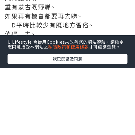
重有蒙古既野睇~
如果再有機會都要再去睇~
一D平時比較少有既地方習俗~
值得一去~
U Lifestyle 會使用Cookies來改善您的網站體驗，請確定
您同意接受本網站之
私隱政策和使用條款
才可繼續瀏覽。
我已閱讀及同意
旅行社：周遊假期
團號：BG-HBW02-260306
團費：$399+$160
酒店附近冇超市有燒烤
—————-
周遊假期