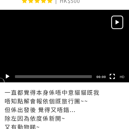
HK$500
Video
Player
HD
SD
00:00
HD
一直都覺得本身係唔中意貓貓既我
唔知點解會報依個既旅行團~~
但係出發後 覺得又唔錯...
除左因為依度係新開~
又有動物睇~