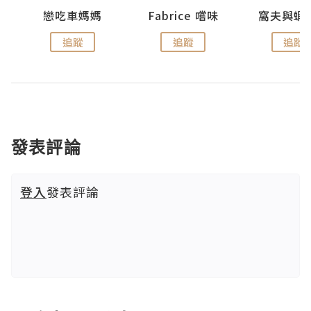
戀吃車媽媽
Fabrice 嚐味
窩夫與蝦
追蹤
追蹤
追蹤
發表評論
登入
發表評論