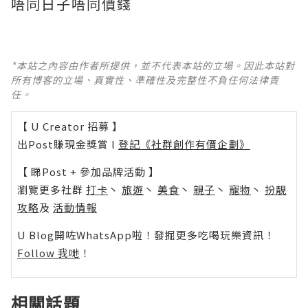
唔同日子唔同價錢
*本站之內容由作者所提供，並不代表本站的立場。因此本站對
所有博客的立場、真實性、準確性及完整性不負任何法律責
任。
【 U Creator 招募 】
出Post賺現金獎賞 l
登記《社群創作有價企劃》
【 睇Post + 參加品牌活動 】
瀏覽更多社群
打卡
丶
旅遊
丶
美食
丶
親子
丶
寵物
丶
扮靚
攻略
及
活動情報
U Blog開咗WhatsApp啦！發掘更多吃喝玩樂資訊！
Follow 我哋
！
相關話題