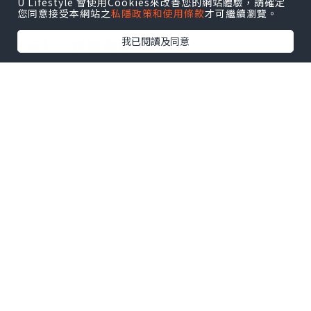
U Lifestyle 會使用Cookies來改善您的網站體驗，請確定
您同意接受本網站之
私隱政策和使用條款
才可繼續瀏覽。
我已閱讀及同意
旅行社：周遊假期
團號：BG-HBW02-260306
團費：$399+$160
酒店附近冇超市有燒烤
—————-
周遊假期
4月18-19 任食4大自助餐 匯華$329
4月22-24 江西定南 $69
5月18-19 丹灶 $399