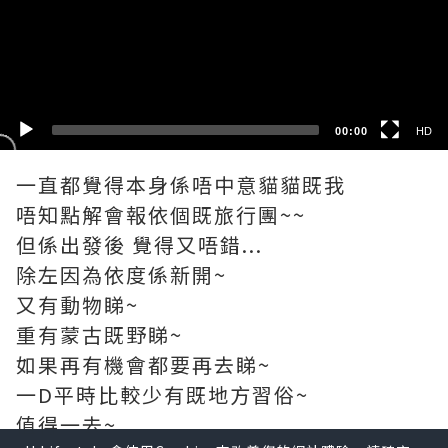
HD
SD
00:00
HD
一直都覺得本身係唔中意貓貓既我
唔知點解會報依個既旅行團~~
但係出發後 覺得又唔錯...
除左因為依度係新開~
又有動物睇~
重有蒙古既野睇~
如果再有機會都要再去睇~
一D平時比較少有既地方習俗~
值得一去~