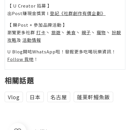
【 U Creator 招募 】
出Post賺現金獎賞 l
登記《社群創作有價企劃》
【 睇Post + 參加品牌活動 】
瀏覽更多社群
打卡
丶
旅遊
丶
美食
丶
親子
丶
寵物
丶
扮靚
攻略
及
活動情報
U Blog開咗WhatsApp啦！發掘更多吃喝玩樂資訊！
Follow 我哋
！
相關話題
Vlog
日本
名古屋
蓬莱軒鰻魚飯