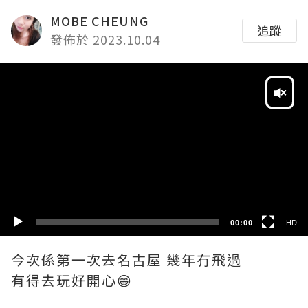
MOBE CHEUNG
追蹤
發佈於 2023.10.04
Video
Player
HD
SD
00:00
HD
今次係第一次去名古屋 幾年冇飛過
有得去玩好開心😁