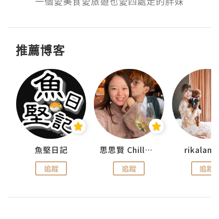
一個愛美食愛旅遊也愛四處走的胖妹
推薦博客
urnal
魚堅日記
思思賢 ChillMyBabe
rikala
追蹤
追蹤
追蹤