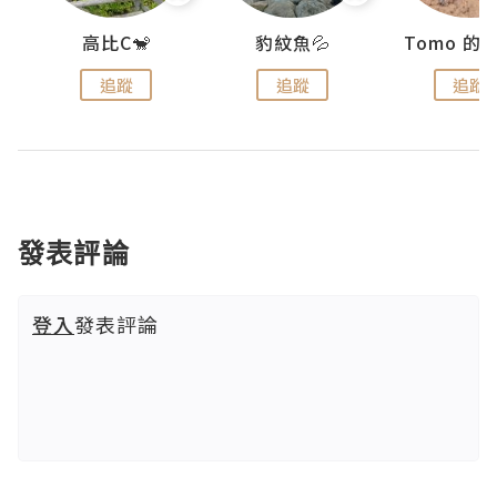
)
高比C🐒
豹紋魚💦
追蹤
追蹤
追蹤
發表評論
登入
發表評論