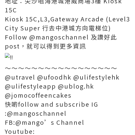
地址：尖沙咀海港城港威商場3樓 Kiosk
15C
Kiosk 15C,L3,Gateway Arcade (Level3
City Super 行去中港城方向電梯位)
Follow @mangoschannel 及讚好此
post，就可以得到更多資訊
～～～～～～～～～～～～～～～～～
@utravel @ufoodhk @ulifestylehk
@ulifestyleapp @ublog.hk
@jomocoffeencakes
快啲follow and subscribe IG
:@mangoschannel
FB:@mango’s Channel
Youtube: