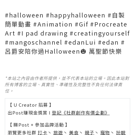
#halloween #happyhalloween #自製
簡單動畫 #Animation #Gif #Procreate
Art #I pad drawing #creatingyourself
#mangoschannel #edanLui #edan #
呂爵安陪你過Halloween🎃 萬聖節快樂
*本站之內容由作者所提供，並不代表本站的立場。因此本站對
所有博客的立場、真實性、準確性及完整性不負任何法律責
任。
【 U Creator 招募 】
出Post賺現金獎賞 l
登記《社群創作有價企劃》
【 睇Post + 參加品牌活動 】
瀏覽更多社群
打卡
丶
旅遊
丶
美食
丶
親子
丶
寵物
丶
扮靚