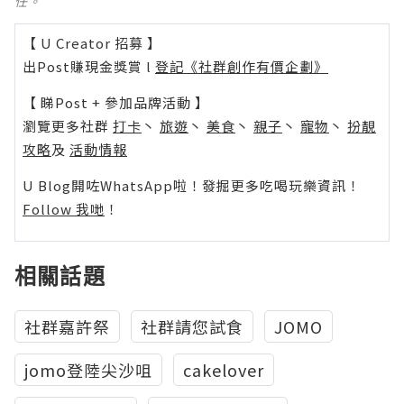
任。
【 U Creator 招募 】
出Post賺現金獎賞 l
登記《社群創作有價企劃》
【 睇Post + 參加品牌活動 】
瀏覽更多社群
打卡
丶
旅遊
丶
美食
丶
親子
丶
寵物
丶
扮靚
攻略
及
活動情報
U Blog開咗WhatsApp啦！發掘更多吃喝玩樂資訊！
Follow 我哋
！
相關話題
社群嘉許祭
社群請您試食
JOMO
jomo登陸尖沙咀
cakelover