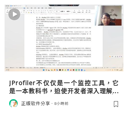
JProfiler不仅仅是一个监控工具，它
是一本教科书，迫使开发者深入理解JV
M的内存模型、垃圾回收机制和并发原
正版软件分享
8小時前
理。通过直观的可视化数据，它将抽象
的性能问题具象化为代码行号。对于一
名追求卓越的Java