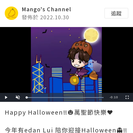
Mango's Channel
追蹤
發佈於 2022.10.30
Remaining
-
0:10
Loaded
:
Play
Unmute
Fullscre
100.00%
Time
Happy Halloween‼️🎃萬聖節快樂❤️
今年有edan Lui 陪你迎接Halloween👻‼️