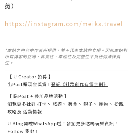
剪）
https://instagram.com/meika.travel
*本站之內容由作者所提供，並不代表本站的立場。因此本站對
所有博客的立場、真實性、準確性及完整性不負任何法律責
任。
【 U Creator 招募 】
出Post賺現金獎賞 l
登記《社群創作有價企劃》
【 睇Post + 參加品牌活動 】
瀏覽更多社群
打卡
丶
旅遊
丶
美食
丶
親子
丶
寵物
丶
扮靚
攻略
及
活動情報
U Blog開咗WhatsApp啦！發掘更多吃喝玩樂資訊！
Follow 我哋
！