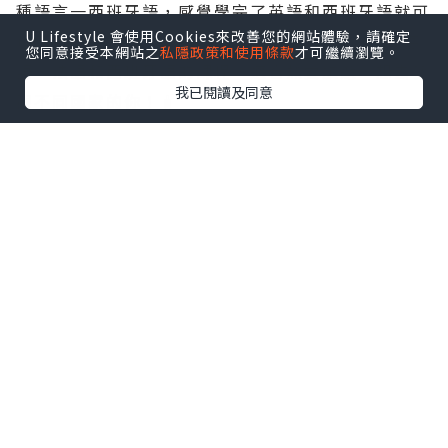
種語言一西班牙語，感覺學完了英語和西班牙語就可
U Lifestyle 會使用Cookies來改善您的網站體驗，請確定
以走遍歐洲了！😝
Lingoda
除了教學英語，也有德
您同意接受本網站之
私隱政策和使用條款
才可繼續瀏覽。
語、法語和西班牙語的課程，適合熱愛旅遊，想去參
我已閱讀及同意
觀不同國家的你！🧳