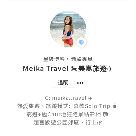
・
星級博客
體驗專員
Meika Travel 🎠美嘉旅遊✈️
追蹤
IG: meika.travel ✈️

熱愛旅遊，旅遊模式:  喜歡Solo Trip 🧳 

窮遊+極Chur地狂跑景點影相 📷 

超喜歡遊公園郊區、行山🌿
