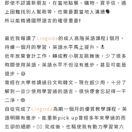
即使不認識新朋友，在當地點餐、購物、買手信、遇
上困難找別人幫助等，也需要跟當地人溝通🗣️
所以能精通國際語言的確很重要❗️
最近我報讀了
Lingoda
的成人高階英語課程1個月，
持續一個月的學習，英語水平馬上提升。🔝
近年放棄會計工作，轉成教小朋友跳舞後，少了很多
時間使用英語，英語水平不但沒有進步，甚至可能是
退步。😅
曾經在大學修讀過日文和韓文，現在超少用，十分了
解到一旦少使用學習過的語言，很快便會忘記得一干
二淨。🙈
自從完成了
Lingoda
為期一個月的優質教學課程，英
語明顯有進步，能重新pick up曾經多年來學過的而
忘卻的細節。👍🏻 完成後，也驅使我有動力學習第六