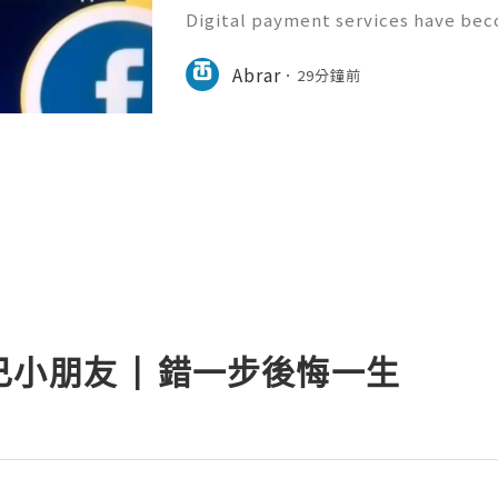
Digital payment services have bec
modern financial management. Cas
h convenient options for sending 
Abrar
29分鐘前
maintaining a secure and pro
小朋友 | 錯一步後悔一生