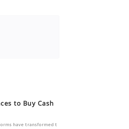
aces to Buy Cash
forms have transformed t