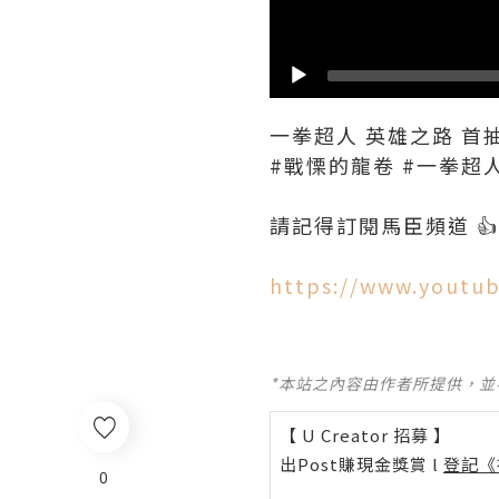
一拳超人 英雄之路 首
#戰慄的龍卷 #一拳超人
請記得訂閱馬臣頻道 👍 
https://www.youtu
*本站之內容由作者所提供，
【 U Creator 招募 】
出Post賺現金獎賞 l
登記《
0