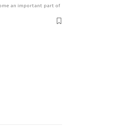
ome an important part of
h App provides users wit
and receiving money, but