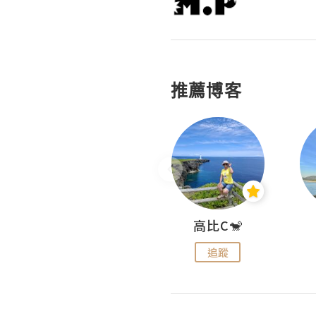
推薦博客
Nei Ho! 你好:)
高比C🐒
追蹤
追蹤