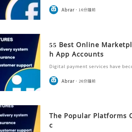
he way people manage money. Toda
nts, receive funds, and handle ever
Abrar
16分鐘前
hrough mobile applications
55 Best Online Marketpl
h App Accounts
Digital payment services have bec
rn financial activities, making acc
erification more important than ev
Abrar
26分鐘前
always focus on safe a
The Popular Platforms O
c