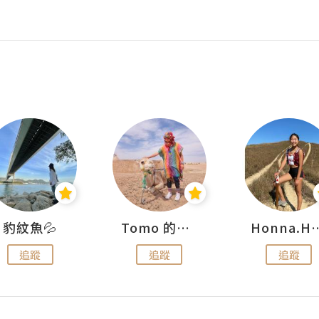
豹紋魚💦
Tomo 的快樂宇宙
Honna.
追蹤
追蹤
追蹤