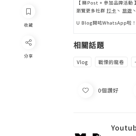
【 睇Post + 參加品牌活動 
瀏覽更多社群
打卡
丶
旅遊
U Blog開咗WhatsAp
收藏
相關話題
分享
Vlog
戰慄的龍卷
0個讚好
Yout