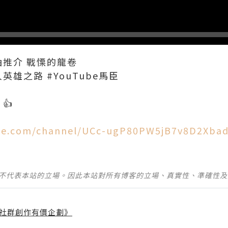
抽推介 戰慄的龍卷
英雄之路 #YouTube馬臣
👍
be.com/channel/UCc-ugP80PW5jB7v8D2Xba
並不代表本站的立場。因此本站對所有博客的立場、真實性、準確性
社群創作有價企劃》