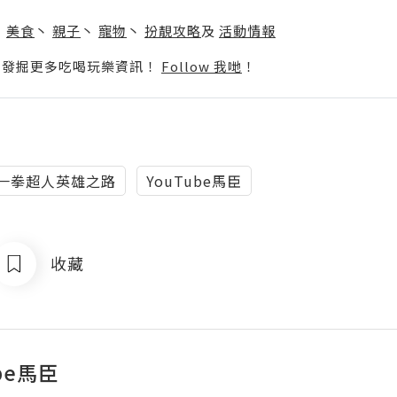
】
丶
美食
丶
親子
丶
寵物
丶
扮靚攻略
及
活動情報
p啦！發掘更多吃喝玩樂資訊！
Follow 我哋
！
一拳超人英雄之路
YouTube馬臣
收藏
ube馬臣