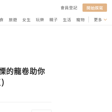
會員登記
開始撰寫
食
旅遊
女生
玩樂
親子
生活
寵物
行山
更多
打卡
戰慄的龍卷助你
)