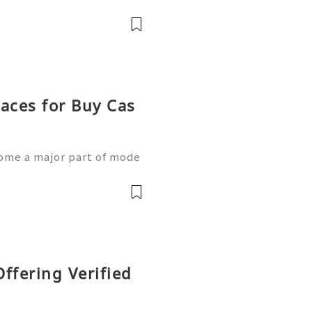
y, users can send payme
yday financial activities t
aces for Buy Cas
ome a major part of mode
ount security and proper v
er. Cash App users should
ffering Verified