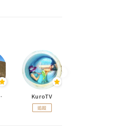
H 出走
KuroTV
Hikipedia 山上山下
追蹤
追蹤