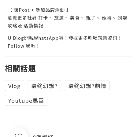
【 睇Post + 參加品牌活動 】
瀏覽更多社群
打卡
丶
旅遊
丶
美食
丶
親子
丶
寵物
丶
扮靚
攻略
及
活動情報
U Blog開咗WhatsApp啦！發掘更多吃喝玩樂資訊！
Follow 我哋
！
相關話題
Vlog
最终幻想7
最终幻想7劇情
Youtube馬臣
0個讚好