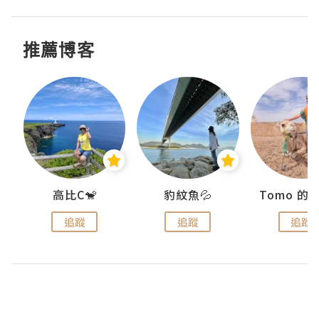
推薦博客
)
高比C🐒
豹紋魚💦
追蹤
追蹤
追蹤