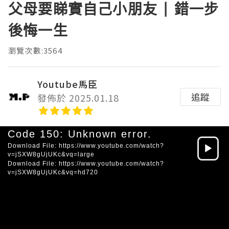
父母要睇實自己小朋友 | 錯一步
後悔一生
瀏覽次數:3564
Youtube馬臣
追蹤
發佈於 2025.01.18
Video
Code 150: Unknown error.
Player
Download File: https://www.youtube.com/watch?
v=jSXW8gUjUKc&vq=large
Download File: https://www.youtube.com/watch?
v=jSXW8gUjUKc&vq=hd720
HD
SD