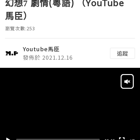
幻想7 劇情(粵語) （YouTube
馬臣）
瀏覽次數:253
Youtube馬臣
追蹤
發佈於 2021.12.16
Video
Player
HD
SD