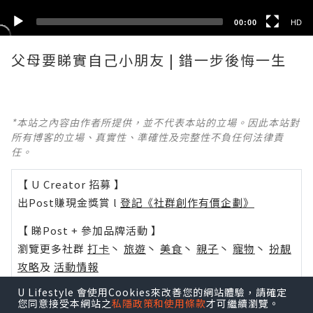
00:00
HD
父母要睇實自己小朋友 | 錯一步後悔一生
*本站之內容由作者所提供，並不代表本站的立場。因此本站對
所有博客的立場、真實性、準確性及完整性不負任何法律責
任。
【 U Creator 招募 】
出Post賺現金獎賞 l
登記《社群創作有價企劃》
【 睇Post + 參加品牌活動 】
瀏覽更多社群
打卡
丶
旅遊
丶
美食
丶
親子
丶
寵物
丶
扮靚
攻略
及
活動情報
U Lifestyle 會使用Cookies來改善您的網站體驗，請確定
U Blog開咗WhatsApp啦！發掘更多吃喝玩樂資訊！
您同意接受本網站之
私隱政策和使用條款
才可繼續瀏覽。
Follow 我哋
！