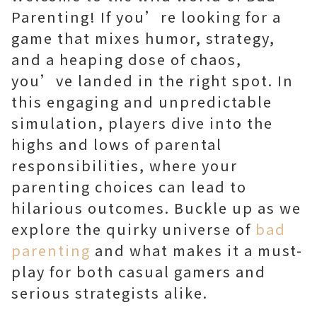
Parenting! If you’re looking for a
game that mixes humor, strategy,
and a heaping dose of chaos,
you’ve landed in the right spot. In
this engaging and unpredictable
simulation, players dive into the
highs and lows of parental
responsibilities, where your
parenting choices can lead to
hilarious outcomes. Buckle up as we
explore the quirky universe of
bad
parenting
and what makes it a must-
play for both casual gamers and
serious strategists alike.