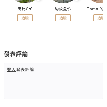
)
高比C🐒
豹紋魚💦
追蹤
追蹤
追蹤
發表評論
登入
發表評論