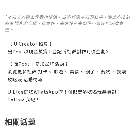
*本站之內容由作者所提供，並不代表本站的立場。因此本站對
所有博客的立場、真實性、準確性及完整性不負任何法律責
任。
【 U Creator 招募 】
出Post賺現金獎賞 l
登記《社群創作有價企劃》
【 睇Post + 參加品牌活動 】
瀏覽更多社群
打卡
丶
旅遊
丶
美食
丶
親子
丶
寵物
丶
扮靚
攻略
及
活動情報
U Blog開咗WhatsApp啦！發掘更多吃喝玩樂資訊！
Follow 我哋
！
相關話題