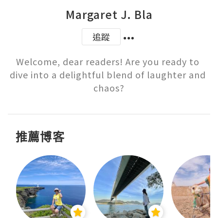
Margaret J. Bla
追蹤
Welcome, dear readers! Are you ready to 
dive into a delightful blend of laughter and 
chaos?
推薦博客