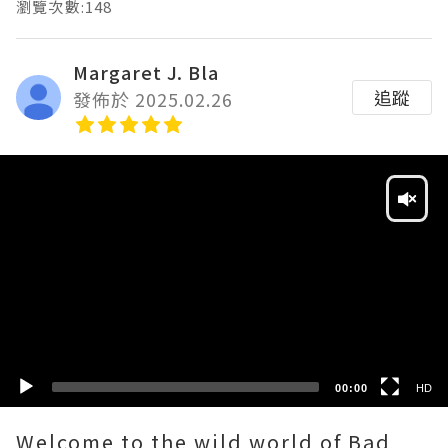
瀏覽次數:148
Margaret J. Bla
追蹤
發佈於 2025.02.26
Video
Player
HD
SD
00:00
HD
Welcome to the wild world of Bad