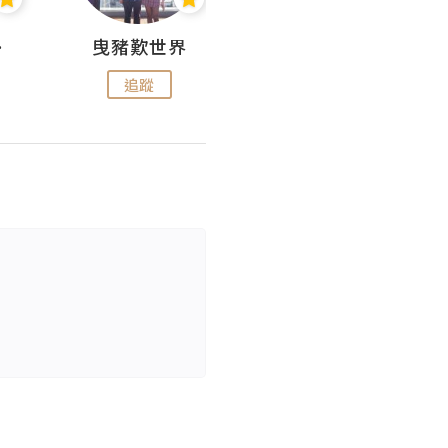
nius
曳豬歎世界
Koalascities (^O^)! @ UTravel
追蹤
追蹤