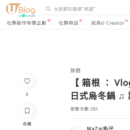
社群創作有價企劃
社群熱話
成為U Creator
旅遊
【 箱根 ： Vl
日式烏冬鍋 ♫ 
0
瀏覽次數:385
收藏
MaZai馬仔