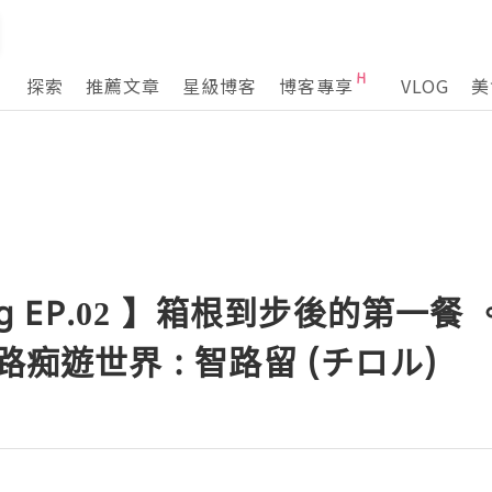
探索
推薦文章
星級博客
博客專享
VLOG
美
og EP.02 】箱根到步後的第一餐
路痴遊世界 : 智路留 (チロル)