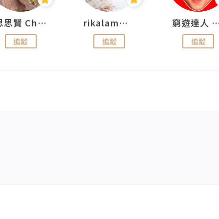
思思賢 ChillMyBabe
rikalammm
窮遊達人 Mr.TravelGe
追蹤
追蹤
追蹤