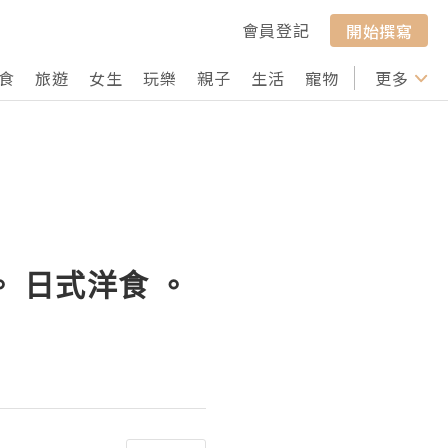
會員登記
開始撰寫
食
旅遊
女生
玩樂
親子
生活
寵物
行山
更多
打卡
 。 日式洋食 。