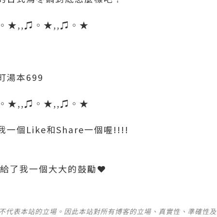
♫◦★,,♫◦★,,♫◦★
湯本699
♫◦★,,♫◦★,,♫◦★
Like和Share一個喔!!!!
並不代表本站的立場。因此本站對所有博客的立場、真實性、準確性