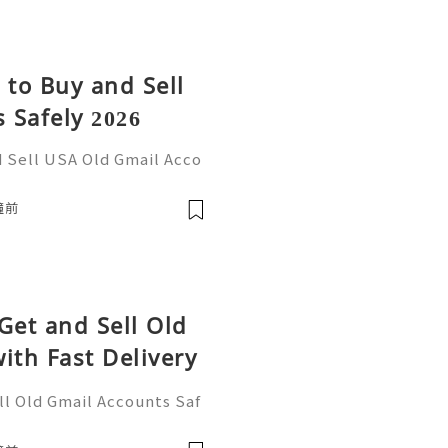
 to Buy and Sell
 Safely 2026
d Sell USA Old Gmail Acco
re Information Please Con
tzone ☠️☠️➤WhatsApp: +1
鐘前
Get and Sell Old
ith Fast Delivery
ll Old Gmail Accounts Saf
ou Want To More Informatio
ram: @usabestzone ☠️☠️➤W