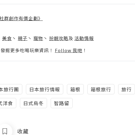
社群創作有價企劃》
】
丶
美食
丶
親子
丶
寵物
丶
扮靚攻略
及
活動情報
p啦！發掘更多吃喝玩樂資訊！
Follow 我哋
！
本旅行團
日本旅行情報
箱根
箱根旅行
旅行
式洋食
日式烏冬
智路留
收藏