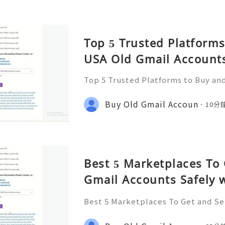
Top 5 Trusted Platforms
USA Old Gmail Accounts
Top 5 Trusted Platforms to Buy an
unts Safely 2026 If You Want To Mo
tact us : ☠️☠️➤Telegram: @usabes
Buy Old Gmail Accoun
10分
(612) 649-8194 ☠️☠️➤Email:
Best 5 Marketplaces To 
Gmail Accounts Safely w
in 2026
Best 5 Marketplaces To Get and Se
ely with Fast Delivery in 2026 If Y
n Please Contact us : ☠️☠️➤Teleg