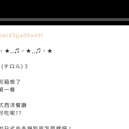
be/Z5jjad0un9I
♫◦★,,♫◦★,,♫◦★
 (チロル) 》
到箱根了
第一餐
式西洋餐廳
好吃呢??
的日式烏冬鍋到底怎麼樣吧！