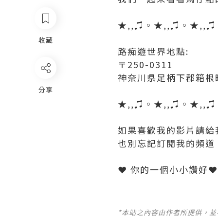
★,,♫◦★,,♫◦★,,
收藏
路痴遊世界地點:
〒250-0311
神奈川県足柄下郡箱根町
分享
★,,♫◦★,,♫◦★,,
如果喜歡我的影片請給我一個
也別忘記訂閱我的頻道
*本站之內容由作者所提供，