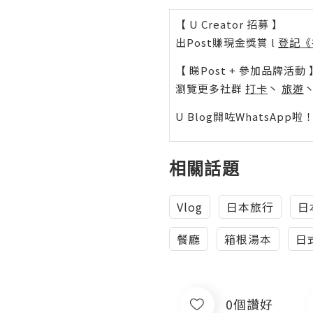
【 U Creator 招募 】
出Post賺現金獎賞 l
登記《
【 睇Post + 參加品牌活動 
瀏覽更多社群
打卡
丶
旅遊
U Blog開咗WhatsAp
相關話題
Vlog
日本旅行
日
餐廳
箱根湯本
日
0個讚好