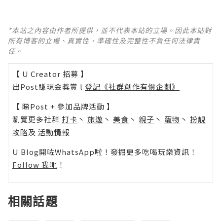
*本站之內容由作者所提供，並不代表本站的立場。因此本站對
所有博客的立場、真實性、準確性及完整性不負任何法律責
任。
【 U Creator 招募 】
出Post賺現金獎賞 l
登記《社群創作有價企劃》
【 睇Post + 參加品牌活動 】
瀏覽更多社群
打卡
丶
旅遊
丶
美食
丶
親子
丶
寵物
丶
扮靚
攻略
及
活動情報
U Blog開咗WhatsApp啦！發掘更多吃喝玩樂資訊！
Follow 我哋
！
相關話題