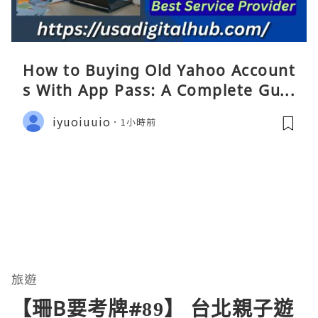
How to Buying Old Yahoo Account
s With App Pass: A Complete Guid
e
iyuoiuuio
1小時前
旅遊
【珊B要考牌#89】 台北親子遊