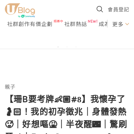
會員登記
社群創作有價企劃
社群熱話
成為U Creato
更多
親子
【珊B要考牌👶🏼#8】我懷孕了
🤰🏻！我的初孕徵兆｜身體發熱
🥵｜好想嘔🤮｜半夜醒🌃｜驚刷