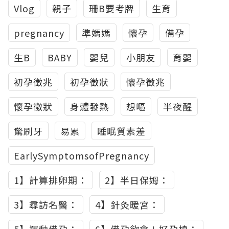
Vlog
親子
珊B要考牌
生育
pregnancy
準媽媽
懷孕
備孕
生B
BABY
嬰兒
小朋友
育嬰
初孕徵兆
初孕徵狀
懷孕徵兆
懷孕徵狀
身體發熱
想嘔
半夜醒
驚刷牙
易累
睡眠質素差
EarlySymptomsofPregnancy
1】計算排卵期：
2】半日保姆：
3】尋訪名醫：
4】針灸暖宮：