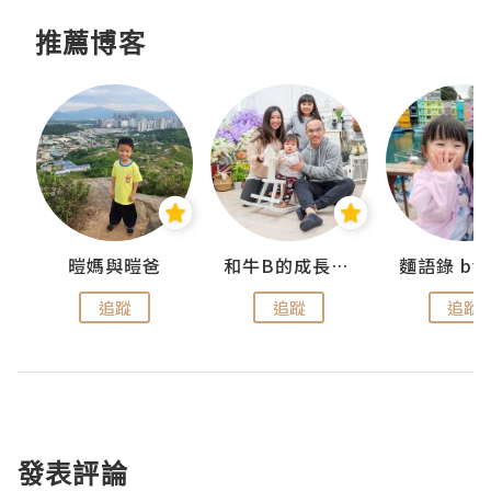
推薦博客
妹
暟媽與暟爸
和牛B的成長日記
追蹤
追蹤
追蹤
發表評論