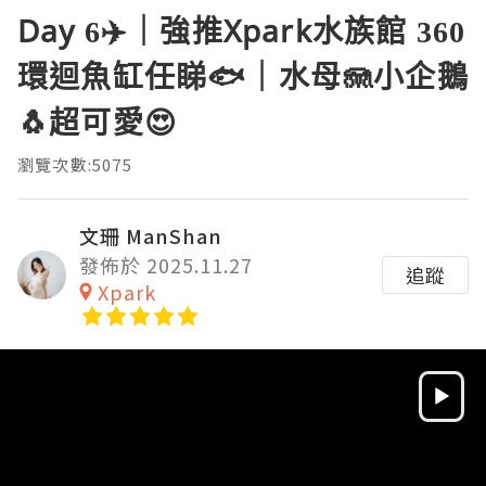
Day 6✈️｜強推Xpark水族館 360
環迴魚缸任睇🐟｜水母🪼小企鵝
🐧超可愛😍
瀏覽次數:5075
文珊 ManShan
發佈於 2025.11.27
追蹤
Xpark
Video
Player
HD