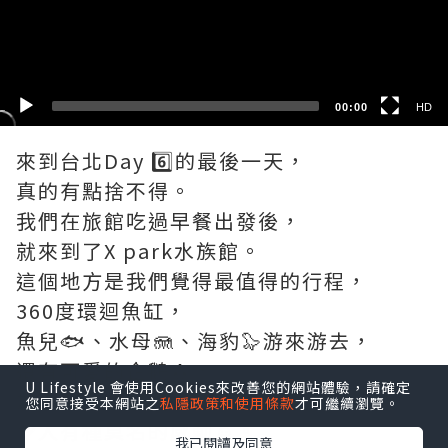
SD
00:00
HD
來到台北Day 6️⃣的最後一天，
真的有點捨不得。
我們在旅館吃過早餐出發後，
就來到了X park水族館。
這個地方是我們覺得最值得的行程，
360度環迴魚缸，
魚兒🐟、水母🪼、海豹🦭游來游去，
還有可愛的企鵝🐧，
U Lifestyle 會使用Cookies來改善您的網站體驗，請確定
加上沉浸式的視覺👀、聽覺效果👂🏻，
您同意接受本網站之
私隱政策和使用條款
才可繼續瀏覽。
令人有種莫名的感動☺️。
我已閱讀及同意