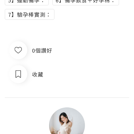
5】運動備孕：
6】備孕飲食＋好孕棉：
7】驗孕棒實測：
0個讚好
收藏