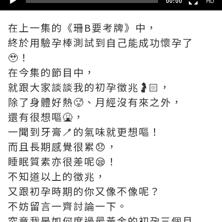
00:00
HD
在上一集的《珊B要考牌》中，
終於用驗孕棒測試到自己能成功懷孕了
🥹！
在今集的節目中，
就跟大家談談我的初孕徵兆🤰🏻，
除了身體好熱🥵、月經沒有來之外，
還有很想嘔🤮，
一聞到牙膏🪥的氣味就更想嘔！
而且長期感覺很累😞，
睡眠質素亦很差呢😪！
不知道以上的徵兆，
又跟初孕時期的你又像不像呢？
不妨留言一齊討論一下。
究竟我是如何度過最黃金的初孕三個月