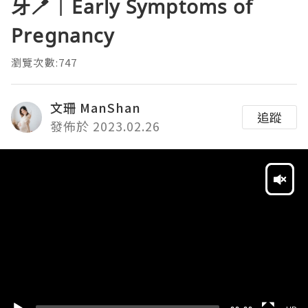
牙🪥｜Early Symptoms of
Pregnancy
瀏覽次數:747
文珊 ManShan
追蹤
發佈於 2023.02.26
Video
Player
HD
SD