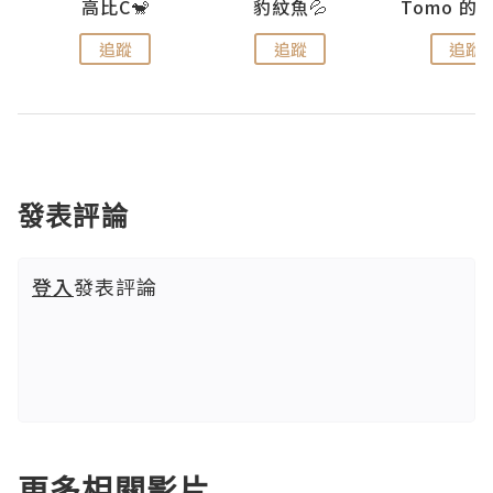
)
高比C🐒
豹紋魚💦
追蹤
追蹤
追蹤
發表評論
登入
發表評論
更多相關影片