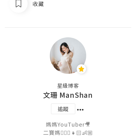
收藏
星級博客
文珊 ManShan
追蹤
媽媽YouTuber🎥

二寶媽💁🏻‍♀️👧🏻👶🏼
