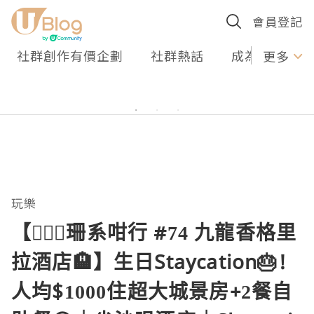
會員登記
社群創作有價企劃
社群熱話
成為U Creato
更多
玩樂
【🏃🏻‍♀️珊系咁行 #74 九龍香格里
拉酒店🏨】生日Staycation🎂!
人均$1000住超大城景房+2餐自