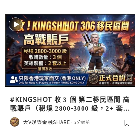
#KINGSHOT 收 3 個 第二移民區間 高
戰賬戶（秘境 2800-3000 級，2+ 套英
雄裝備），只限香港玩家面交，簽署正
大V娛樂金融SHARE
3分鐘前
式合約保障雙方權益！ 九月移民開之
前交收