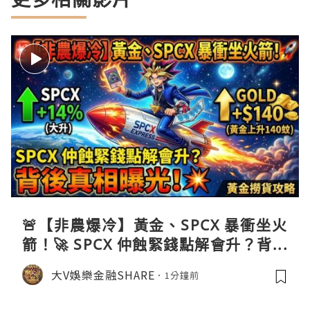
🚨【非農爆冷】黃金、SPCX 暴衝坐火
箭！🚀 SPCX 仲蝕緊錢點解會升？背後
真相曝光！💥黃金撈貨攻略
大V娛樂金融SHARE
1分鐘前