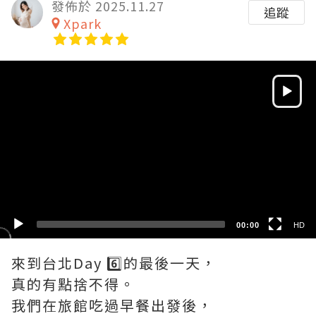
發佈於 2025.11.27
追蹤
Xpark
Video
Player
HD
SD
00:00
HD
來到台北Day 6️⃣的最後一天，
真的有點捨不得。
我們在旅館吃過早餐出發後，