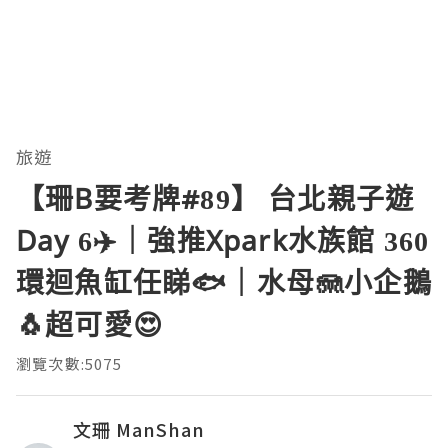
旅遊
【珊B要考牌#89】 台北親子遊
Day 6✈️｜強推Xpark水族館 360
環迴魚缸任睇🐟｜水母🪼小企鵝
🐧超可愛😍
瀏覽次數:5075
文珊 ManShan