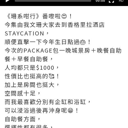
00:00
HD
《珊系咁行》番嚟啦😍！
今集由我文珊大家去到香格里拉酒店
STAYCATION，
順便直擊一下今年生日點過🎂！
今次的PACKAGE包一晚城景房＋晚餐自助
餐＋早餐自助餐，
人均都只是$1000，
性價比也挺高的🥰！
加上是房間也挺大，
空間感十足，
而我最喜歡分別有企缸和浴缸，
可以浸浴過後再沖身呢😁！
自助餐方面，
選擇性都有很多，