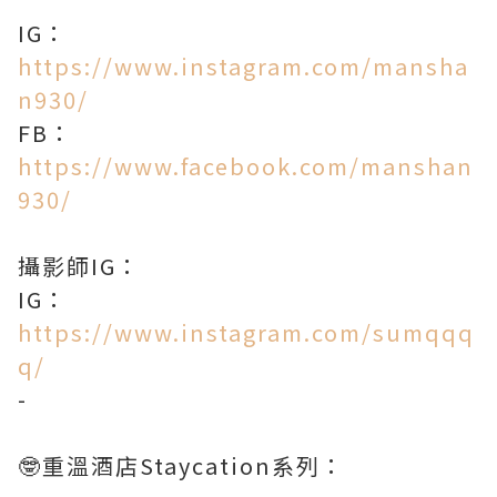
IG：
https://www.instagram.com/mansha
n930/
FB：
https://www.facebook.com/manshan
930/​
攝影師IG：
IG：
https://www.instagram.com/sumqqq
q/
-
🤓重溫酒店Staycation系列：