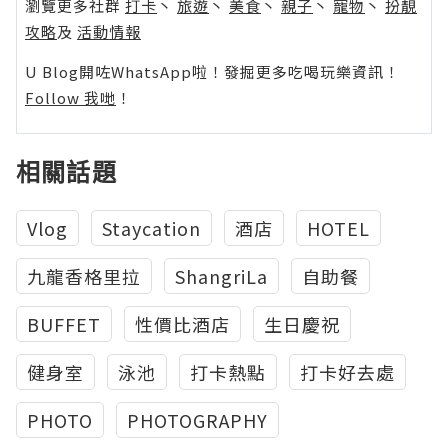
瀏覽更多社群
打卡
丶
旅遊
丶
美食
丶
親子
丶
寵物
丶
扮靚
攻略
及
活動情報
U Blog開咗WhatsApp啦！發掘更多吃喝玩樂資訊！
Follow 我哋
！
相關話題
Vlog
Staycation
酒店
HOTEL
九龍香格里拉
ShangriLa
自助餐
BUFFET
性價比酒店
生日慶祝
健身室
泳池
打卡熱點
打卡好去處
PHOTO
PHOTOGRAPHY