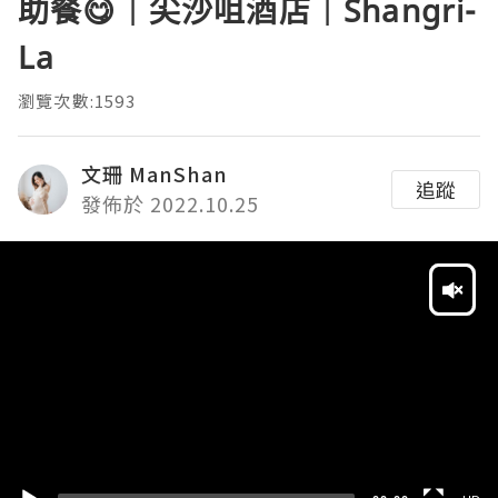
助餐😋｜尖沙咀酒店｜Shangri-
La
瀏覽次數:1593
文珊 ManShan
追蹤
發佈於 2022.10.25
Video
Player
HD
SD