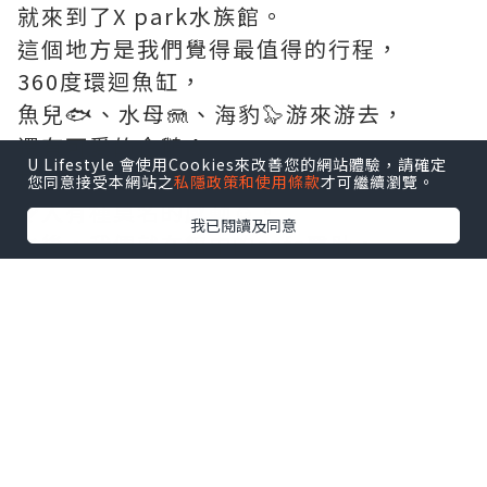
就來到了X park水族館。
這個地方是我們覺得最值得的行程，
360度環迴魚缸，
魚兒🐟、水母🪼、海豹🦭游來游去，
還有可愛的企鵝🐧，
U Lifestyle 會使用Cookies來改善您的網站體驗，請確定
加上沉浸式的視覺👀、聽覺效果👂🏻，
您同意接受本網站之
私隱政策和使用條款
才可繼續瀏覽。
令人有種莫名的感動☺️。
我已閱讀及同意
之後，我們就在館中的cafe醫肚，
再去華泰名品城outlet shopping 掃貨
🛍️，
之後回港了。
就是這樣，
我們的6日5夜的台北之旅就完成了，
今次創造了很多美好回憶，
希望下次可以再帶女兒👧🏻👶🏻去旅行。