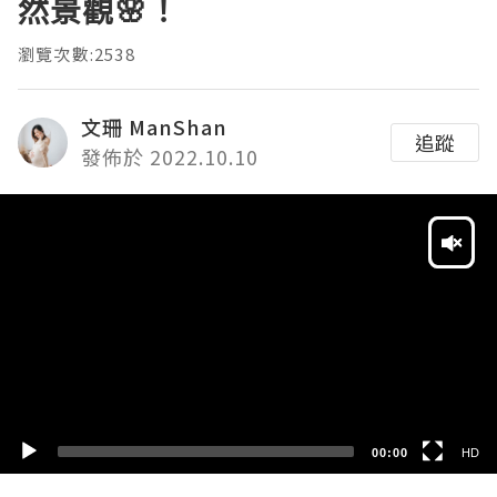
然景觀🌸！
瀏覽次數:2538
文珊 ManShan
追蹤
發佈於 2022.10.10
Video
Player
HD
SD
00:00
HD