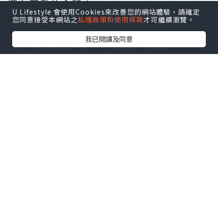
還有可愛的企鵝🐧，
U Lifestyle 會使用Cookies來改善您的網站體驗，請確定
加上沉浸式的視覺👀、聽覺效果👂🏻，
您同意接受本網站之
私隱政策和使用條款
才可繼續瀏覽。
令人有種莫名的感動☺️。
我已閱讀及同意
之後，我們就在館中的cafe醫肚，
再去華泰名品城outlet shopping 掃貨
🛍️，
之後回港了。
就是這樣，
我們的6日5夜的台北之旅就完成了，
今次創造了很多美好回憶，
希望下次可以再帶女兒👧🏻👶🏻去旅行。
想知道今集內容？
那就一定要去片了🎥！
🔸Xpark