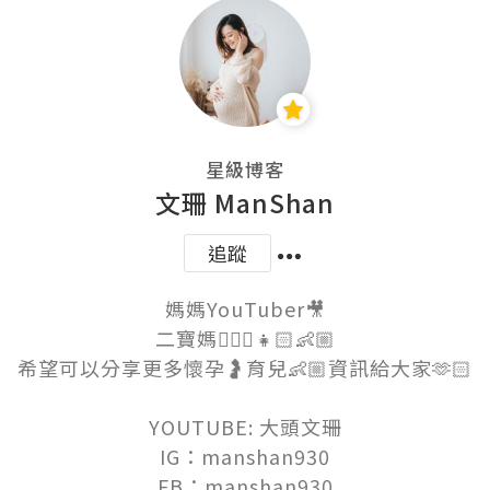
星級博客
文珊 ManShan
追蹤
媽媽YouTuber🎥

二寶媽💁🏻‍♀️👧🏻👶🏼

希望可以分享更多懷孕🤰育兒👶🏼資訊給大家🫶🏻

YOUTUBE: 大頭文珊

IG：manshan930

FB：manshan930
