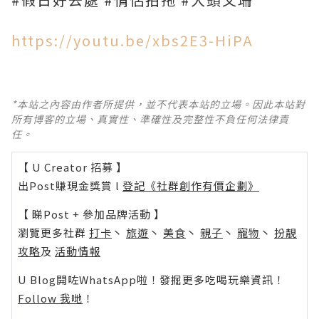
https://youtu.be/xbs2E3-HiPA
*本站之內容由作者所提供，並不代表本站的立場。因此本站對
所有博客的立場、真實性、準確性及完整性不負任何法律責
任。
【 U Creator 招募 】
出Post賺現金獎賞 l
登記《社群創作有價企劃》
【 睇Post + 參加品牌活動 】
瀏覽更多社群
打卡
丶
旅遊
丶
美食
丶
親子
丶
寵物
丶
扮靚
攻略
及
活動情報
U Blog開咗WhatsApp啦！發掘更多吃喝玩樂資訊！
Follow 我哋
！