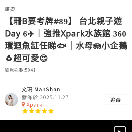
旅遊
【珊B要考牌#89】 台北親子遊
Day 6✈️｜強推Xpark水族館 360
環迴魚缸任睇🐟｜水母🪼小企鵝
🐧超可愛😍
瀏覽次數:5041
文珊 ManShan
發佈於 2025.11.27
追蹤
Xpark
Video
Player