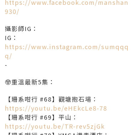
https://www.facebook.com/manshan
930/​
攝影師IG：
IG：
https://www.instagram.com/sumqqq
q/
-
🤓重溫最新5集：
【珊系咁行 #68】觀塘抱石場：
https://youtu.be/eHEkcLe8-78
【珊系咁行 #69】平山：
https://youtu.be/TR-rev5zjGk