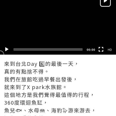
HD
SD
00:00
HD
來到台北Day 6️⃣的最後一天，
真的有點捨不得。
我們在旅館吃過早餐出發後，
就來到了X park水族館。
這個地方是我們覺得最值得的行程，
360度環迴魚缸，
魚兒🐟、水母🪼、海豹🦭游來游去，