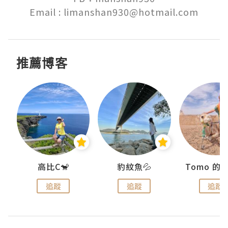
Email : limanshan930@hotmail.com
推薦博客
)
高比C🐒
豹紋魚💦
追蹤
追蹤
追蹤