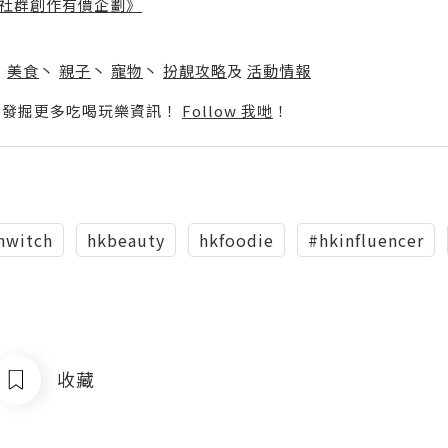
社群創作有價企劃》
】
丶
美食
丶
親子
丶
寵物
丶
扮靚攻略
及
活動情報
p啦！發掘更多吃喝玩樂資訊！
Follow 我哋
！
hwitch
hkbeauty
hkfoodie
#hkinfluencer
收藏