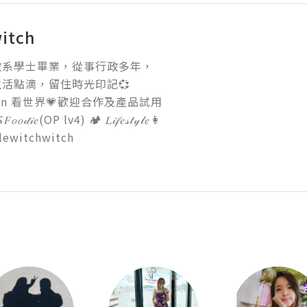
witch
系學士畢業，從事行政多年，

活點滴，留住時光印記💞

 Yan 看世界💗歡迎合作及產品試用

𝐹𝑜𝑜𝒹𝒾𝑒(OP lv4) 🏕 𝐿𝒾𝒻𝑒𝓈𝓉𝓎𝓁𝑒👩

lewitchwitch
