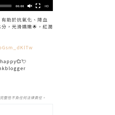
00:00
HD
，有助於抗氧化、降血
水分，光滑嬌嫩🌟，紅潤
KbGsm_dKlTw
sohappy💞💘
#hkblogger
及完整性不負任何法律責任。