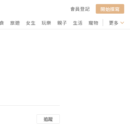
會員登記
開始撰寫
食
旅遊
女生
玩樂
親子
生活
寵物
行山
更多
打卡
追蹤