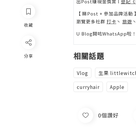
出Post賺現金獎賞 l
登記《
【 睇Post + 參加品牌活動 
瀏覽更多社群
打卡
丶
旅遊
收藏
U Blog開咗WhatsAp
相關話題
分享
Vlog
生果 littlewitc
curryhair
Apple
0個讚好