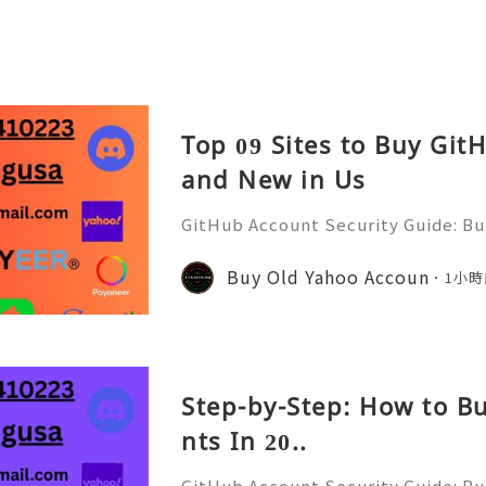
Top 09 Sites to Buy Gi
and New in Us
GitHub Account Security Guide: Bui
Protect Your Developer Identity Gi
d's leading platforms for softwar
Buy Old Yahoo Accoun
1小時
ration. Millions of develo
Step-by-Step: How to B
nts In 20..
GitHub Account Security Guide: Bui