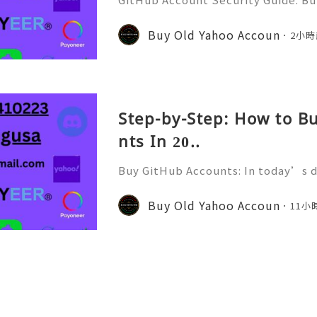
Protect Your Developer Identity Gi
d's leading platforms for softwar
Buy Old Yahoo Accoun
2小時
ration. Millions of develo
Step-by-Step: How to B
nts In 20..
Buy GitHub Accounts: In today’s d
velopment and online collaborati
n ever. GitHub has become one of 
Buy Old Yahoo Accoun
11小
forms for developers, compa