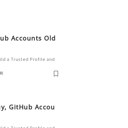
tHub Accounts Old
ld a Trusted Profile and
tHub is one of the worl
e development and collabo
前
uy, GitHub Accou
ld a Trusted Profile and