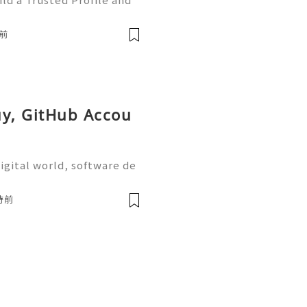
tHub is one of the worl
e development and collabo
前
uy, GitHub Accou
igital world, software de
on are more important tha
the most widely used plat
時前