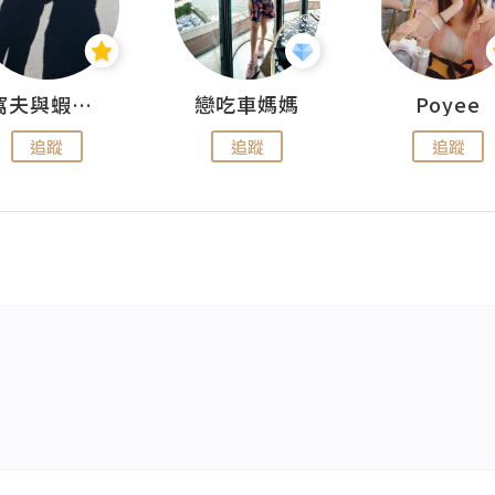
窩夫與蝦子餅
戀吃車媽媽
Poyee
追蹤
追蹤
追蹤