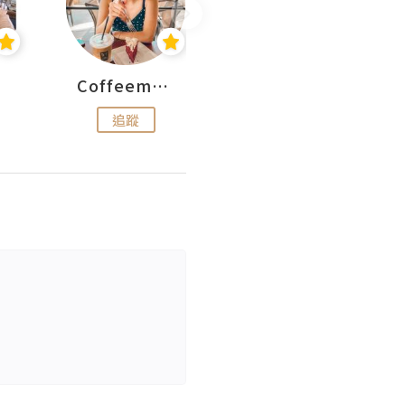
Coffeemeetjojo
艾華斯@鄭大小姐工房
追蹤
追蹤