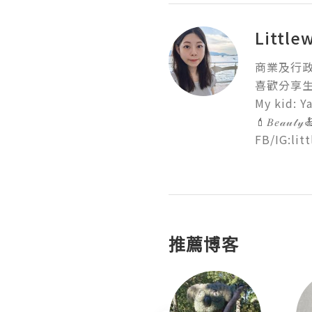
Little
商業及行政
喜歡分享生
My kid:
💄𝐵𝑒𝒶𝓊𝓉𝓎
FB/IG:litt
推薦博客