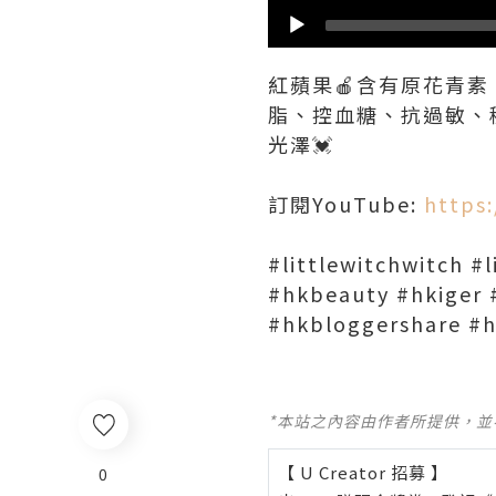
紅蘋果🍎含有原花青
脂、控血糖、抗過敏、穩
光澤💓
訂閱YouTube:
https
#littlewitchwitch #l
#hkbeauty #hkiger #
#hkbloggershare #h
*本站之內容由作者所提供，
【 U Creator 招募 】
0