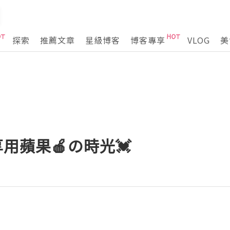
探索
推薦文章
星級博客
博客專享
VLOG
美
🏻享用蘋果🍎の時光💓