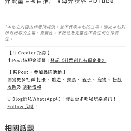
外流量 #项目推广 #海外获客 #DTube
*本站之內容由作者所提供，並不代表本站的立場。因此本站對
所有博客的立場、真實性、準確性及完整性不負任何法律責
任。
【 U Creator 招募 】
出Post賺現金獎賞 l
登記《社群創作有價企劃》
【 睇Post + 參加品牌活動 】
瀏覽更多社群
打卡
丶
旅遊
丶
美食
丶
親子
丶
寵物
丶
扮靚
攻略
及
活動情報
U Blog開咗WhatsApp啦！發掘更多吃喝玩樂資訊！
Follow 我哋
！
相關話題