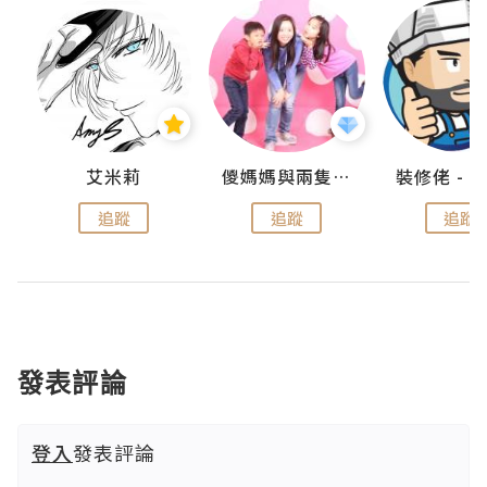
點滴
艾米莉
儍媽媽與兩隻小魔怪之家
追蹤
追蹤
追蹤
發表評論
登入
發表評論