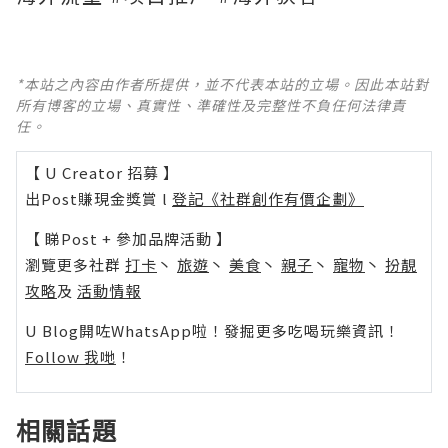
*本站之內容由作者所提供，並不代表本站的立場。因此本站對
所有博客的立場、真實性、準確性及完整性不負任何法律責
任。
【 U Creator 招募 】
出Post賺現金獎賞 l
登記《社群創作有價企劃》
【 睇Post + 參加品牌活動 】
瀏覽更多社群
打卡
丶
旅遊
丶
美食
丶
親子
丶
寵物
丶
扮靚
攻略
及
活動情報
U Blog開咗WhatsApp啦！發掘更多吃喝玩樂資訊！
Follow 我哋
！
相關話題