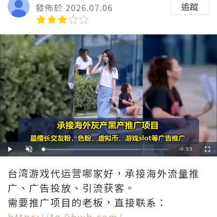
追蹤
發佈於 2026.07.06
Remaining
-
0:53
Loaded
:
Play
Unmute
Fullscre
76.42%
Time
台湾游戏代运营哪家好，承接海外流量推
广、广告投放、引流获客。
需要推广项目的老板，直接联系：
https://tg.9hwh.com/