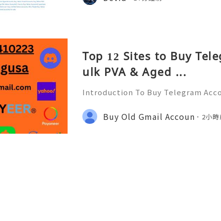
Top 12 Sites to Buy Tel
ulk PVA & Aged ...
Introduction To Buy Telegram Acco
ommunication landscape, messagin
l role in connecting people, busin
Buy Old Gmail Accoun
2小時
mong these platforms, Tele