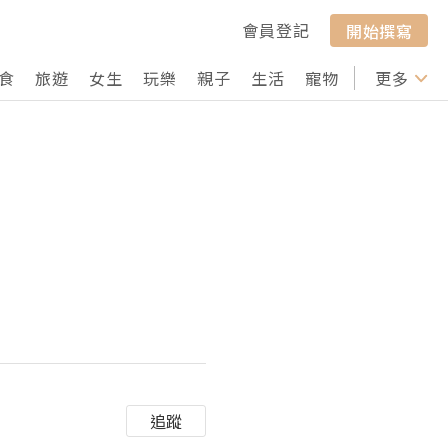
會員登記
開始撰寫
食
旅遊
女生
玩樂
親子
生活
寵物
行山
更多
打卡
追蹤