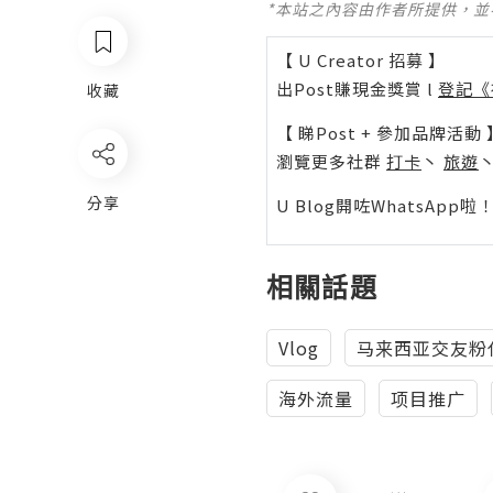
*本站之內容由作者所提供，
【 U Creator 招募 】
出Post賺現金獎賞 l
登記《
收藏
【 睇Post + 參加品牌活動 
瀏覽更多社群
打卡
丶
旅遊
分享
U Blog開咗WhatsAp
相關話題
Vlog
马来西亚交友粉
海外流量
项目推广