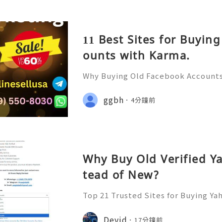
11 Best Sites for Buyin
ounts with Karma.
Why Buying Old Facebook Accounts 
Need to Know Introduction 👑🌍🚀
upport 24/7 🚀📡💬📱🛸👑 Telegram
ggbh
4分鐘前
👨‍💻🎙️🔥👑 Discord ➜ Account Servi
Why Buy Old Verified Y
tead of New?
Top 21 Trusted Sites for Buying Ya
➤.........➤.➤..........➤.➤...........➤.➤.......
➤ Email: usaglobalit@gmail.com ➤.➤.....
Devid
17分鐘前