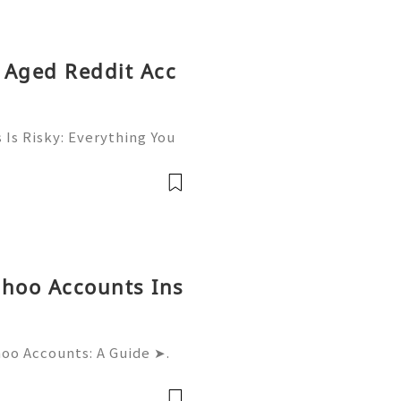
g Aged Reddit Acc
Is Risky: Everything You
💎⚡✨ Available➜ Online S
 ➜ @onlinesellusa 🎮💻
ce 📲🟢📞💬🌍🚀 Wh
ahoo Accounts Ins
hoo Accounts: A Guide ➤.
......➤.➤...........➤.➤ 🌿🍁🌿🍁➤.
....➤.➤..........➤.➤......