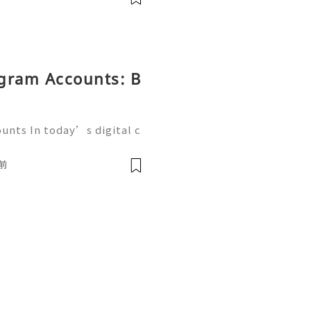
egram Accounts: B
unts In today’s digital c
g platforms play a crucia
esses, and communities. A
前