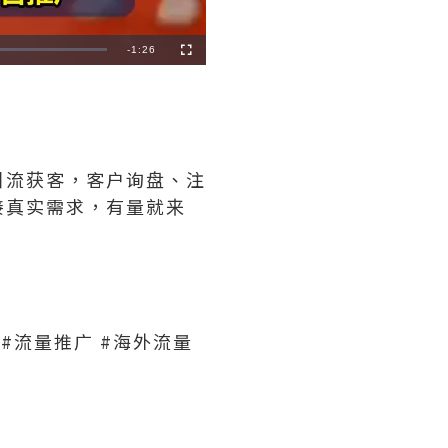
Remaining
-
1:26
Fullscreen
Time
引流获客，客户询盘、注
接真实需求，有量就来
 #流量推广 #海外流量