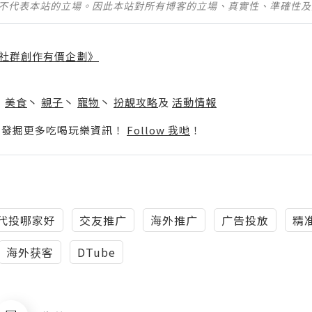
並不代表本站的立場。因此本站對所有博客的立場、真實性、準確性
社群創作有價企劃》
】
丶
美食
丶
親子
丶
寵物
丶
扮靚攻略
及
活動情報
p啦！發掘更多吃喝玩樂資訊！
Follow 我哋
！
代投哪家好
交友推广
海外推广
广告投放
精
海外获客
DTube