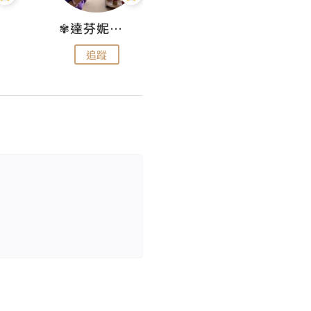
✾達芬妮•愛孩子•愛生活✾
wendysugar享受生活gogogo
追蹤
追蹤