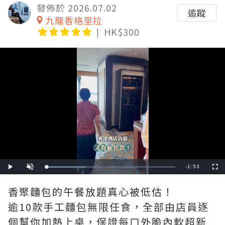
發佈於 2026.07.02
追蹤
九龍香格里拉
HK$300
Remaining
-
1:53
Loaded
:
Play
Unmute
Fullscre
31.58%
Time
香聚麵包的午餐放題真心被低估！
逾10款手工麵包無限任食，全部由店員逐
個幫你加熱上桌，保證每口外脆內軟超新