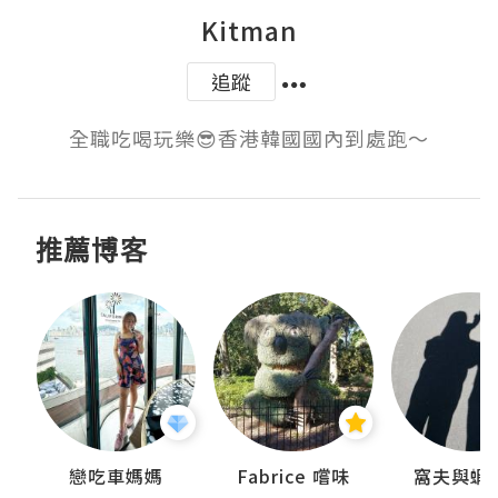
Kitman
追蹤
全職吃喝玩樂😎香港韓國國內到處跑～
推薦博客
戀吃車媽媽
Fabrice 嚐味
窩夫與蝦