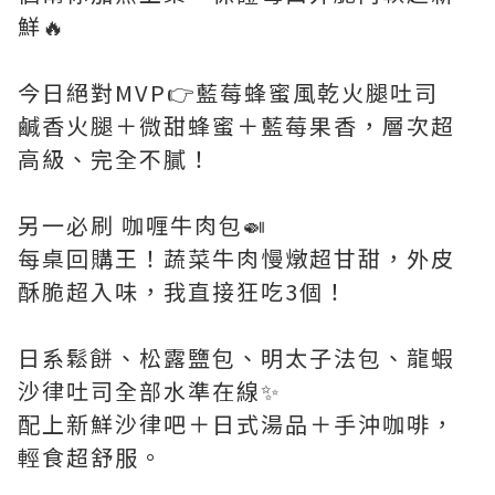
鮮🔥
今日絕對MVP👉藍莓蜂蜜風乾火腿吐司
鹹香火腿＋微甜蜂蜜＋藍莓果香，層次超
高級、完全不膩！
另一必刷 咖喱牛肉包🍛
每桌回購王！蔬菜牛肉慢燉超甘甜，外皮
酥脆超入味，我直接狂吃3個！
日系鬆餅、松露鹽包、明太子法包、龍蝦
沙律吐司全部水準在線✨
配上新鮮沙律吧＋日式湯品＋手沖咖啡，
輕食超舒服。