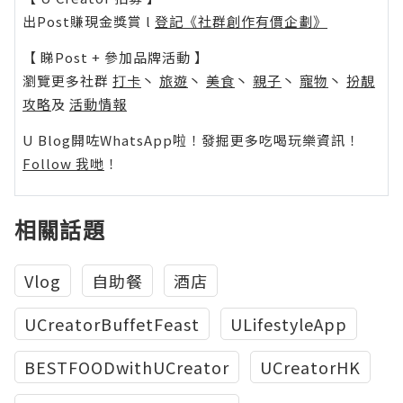
出Post賺現金獎賞 l
登記《社群創作有價企劃》
【 睇Post + 參加品牌活動 】
瀏覽更多社群
打卡
丶
旅遊
丶
美食
丶
親子
丶
寵物
丶
扮靚
攻略
及
活動情報
U Blog開咗WhatsApp啦！發掘更多吃喝玩樂資訊！
Follow 我哋
！
相關話題
Vlog
自助餐
酒店
UCreatorBuffetFeast
ULifestyleApp
BESTFOODwithUCreator
UCreatorHK