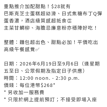
重點推介加配甜點！$28就有
巴斯克芝士蛋糕超幼滑、日式焦糖布丁Q彈
蛋香濃，酒店級質感超抵食👏
主菜甘鯛柳、海膽忌廉意粉亦穩陣好吃！
整體：麵包超出色、甜點必加！平價吃出
高級午餐感覺✅
日期：2026年6月19日至9月6日（逢星期
五至日、公眾假期及指定日子供應）
時間：12:00 noon. - 2:30 p.m.
價錢：每位港幣$268*
* 另收加一服務費
* 只限於網上提前預訂；不接受即場入座