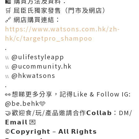
🛍️ 購買方法及資料：
🛒 屈臣氏獨家發售（門市及網店）
🔗 網店購買連結：
https://www.watsons.com.hk/zh-
hk/c/targetpro_shampoo
.
𓏭 @ulifestyleapp
𓏭 @ucommunity.hk
𓏭 @hkwatsons
.
👀想睇更多分享，記得Like & Follow IG:
@be.behk🩵
🤝歡迎食/玩/產品邀請合作𝗖𝗼𝗹𝗹𝗮𝗯：DM/
𝗘𝗺𝗮𝗶𝗹 💌
©️𝗖𝗼𝗽𝘆𝗿𝗶𝗴𝗵𝘁 – 𝗔𝗹𝗹 𝗥𝗶𝗴𝗵𝘁𝘀