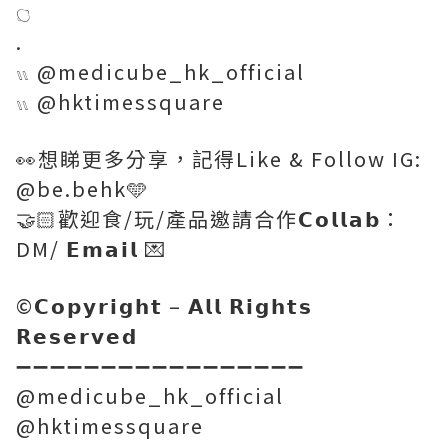
𓐎
.
𓏭 @medicube_hk_official
𓏭 @hktimessquare
👀想睇更多分享，記得Like & Follow IG:
@be.behk🩵
🤝🏻歡迎食/玩/產品邀請合作𝗖𝗼𝗹𝗹𝗮𝗯：
DM/ 𝗘𝗺𝗮𝗶𝗹 💌
©️𝗖𝗼𝗽𝘆𝗿𝗶𝗴𝗵𝘁 – 𝗔𝗹𝗹 𝗥𝗶𝗴𝗵𝘁𝘀
𝗥𝗲𝘀𝗲𝗿𝘃𝗲𝗱
➖➖➖➖➖➖➖➖➖➖➖➖➖➖➖➖➖
@medicube_hk_official
@hktimessquare