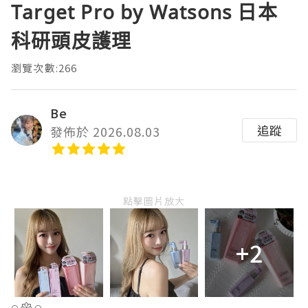
Target Pro by Watsons 日本
科研頭皮護理
瀏覽次數:266
Be
追蹤
發佈於 2026.08.03
點擊圖片放大
+2
𓏸𑁍𓏸𓈒𓂃𓂃𓂃𓂃𓂃𓂃𓂃𓂃𓂃𓂃𓂃𓂃𓂃𓂃