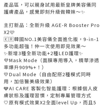
產品區，可以親身試用最新皇牌美容儀同
護膚產品，感覺即刻升級做韓妹～✨
主打新品：全新升級 AGE-R Booster Pro
X2🩷
🇰🇷韓國NO.1美容儀全面進化版，9-in-1
多功能超強！仲一次使用即見效果～
✨新增3種全新功能+2種LED護理✨
💜Mask Mode（面膜專用導入，精華滲透
率爆升909%+！）
💛Dual Mode（自由配搭2種模式同時
用，加倍醫美級效果）
🩶AI CARE 客製化智能護理：根據個人皮
膚狀態及護理習慣，定制專屬管理方式
🤍原有模式效果X2全面level Up，而且5