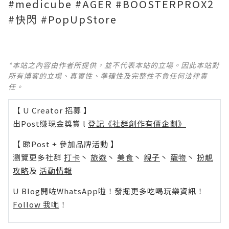
#medicube #AGER #BOOSTERPROX2
#快閃 #PopUpStore
*本站之內容由作者所提供，並不代表本站的立場。因此本站對
所有博客的立場、真實性、準確性及完整性不負任何法律責
任。
【 U Creator 招募 】
出Post賺現金獎賞 l
登記《社群創作有價企劃》
【 睇Post + 參加品牌活動 】
瀏覽更多社群
打卡
丶
旅遊
丶
美食
丶
親子
丶
寵物
丶
扮靚
攻略
及
活動情報
U Blog開咗WhatsApp啦！發掘更多吃喝玩樂資訊！
Follow 我哋
！