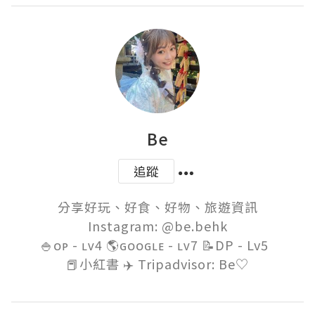
Be
追蹤
分享好玩、好食、好物、旅遊資訊

Instagram: @be.behk

🍚ᴏᴘ - ʟᴠ4 🌎ɢᴏᴏɢʟᴇ - ʟᴠ7 📝DP - Lv5  
