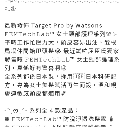
𓏸𓈒𑁍
最新發佈 Target Pro by Watsons
𝙵𝙴𝙼𝚃𝚎𝚌𝚑𝙻𝚊𝚋™️ 女士頭部護理系列🌸✨
平時工作忙壓力大，頭皮容易出油、髮根
扁塌仲開始甩頭髮😭 最近試咗屈臣氏獨家
發售嘅 𝙵𝙴𝙼𝚃𝚎𝚌𝚑𝙻𝚊𝚋™️ 女士頭部護理系
列，真係好有驚喜啊🤩
全系列都係日本製，採用🇯🇵日本科研配
方，專為女士美髮賦活再生而設，溫和親
膚連敏感頭皮都適用💕
˗ˋˏᰔˎˊ˗ 系列全 4 款產品：
❁ 𝙵𝙴𝙼𝚃𝚎𝚌𝚑𝙻𝚊𝚋™️ 防脫淨透洗髮露 🧴