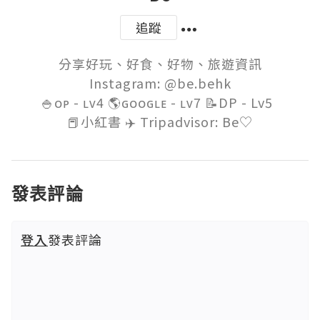
追蹤
分享好玩、好食、好物、旅遊資訊

Instagram: @be.behk

🍚ᴏᴘ - ʟᴠ4 🌎ɢᴏᴏɢʟᴇ - ʟᴠ7 📝DP - Lv5  

發表評論
登入
發表評論