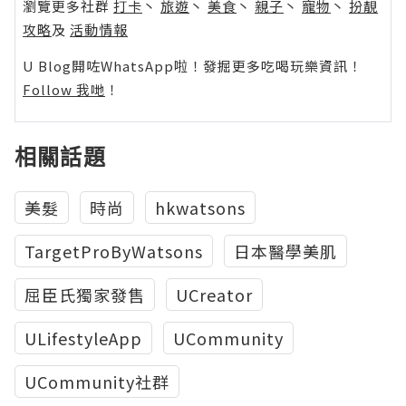
瀏覽更多社群
打卡
丶
旅遊
丶
美食
丶
親子
丶
寵物
丶
扮靚
攻略
及
活動情報
U Blog開咗WhatsApp啦！發掘更多吃喝玩樂資訊！
Follow 我哋
！
相關話題
美髮
時尚
hkwatsons
TargetProByWatsons
日本醫學美肌
屈臣氏獨家發售
UCreator
ULifestyleApp
UCommunity
UCommunity社群