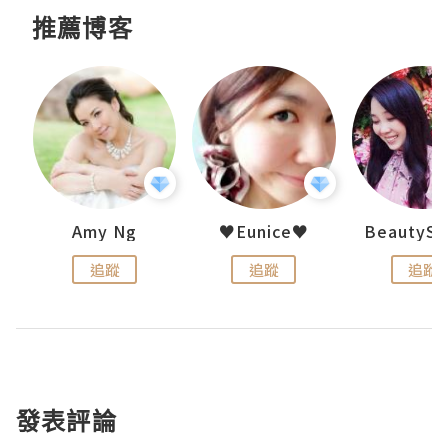
推薦博客
h 夏沫
Amy Ng
♥Eunice♥
追蹤
追蹤
追蹤
發表評論