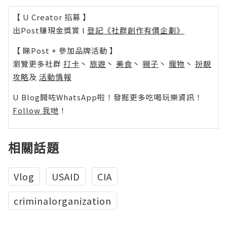
【 U Creator 招募 】
出Post賺現金獎賞 l
登記《社群創作有價企劃》
【 睇Post + 參加品牌活動 】
瀏覽更多社群
打卡
丶
旅遊
丶
美食
丶
親子
丶
寵物
丶
扮靚
攻略
及
活動情報
U Blog開咗WhatsApp啦！發掘更多吃喝玩樂資訊！
Follow 我哋
！
相關話題
Vlog
USAID
CIA
criminalorganization