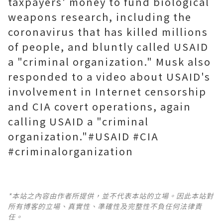
taxpayers' money to fund biological
weapons research, including the
coronavirus that has killed millions
of people, and bluntly called USAID
a "criminal organization." Musk also
responded to a video about USAID's
involvement in Internet censorship
and CIA covert operations, again
calling USAID a "criminal
organization."#USAID #CIA
#criminalorganization
*本站之內容由作者所提供，並不代表本站的立場。因此本站對
所有博客的立場、真實性、準確性及完整性不負任何法律責
任。