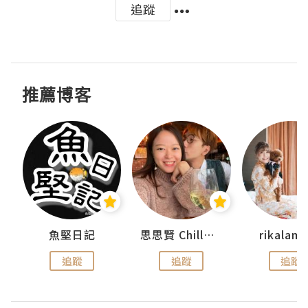
追蹤
推薦博客
urnal
魚堅日記
思思賢 ChillMyBabe
rikala
追蹤
追蹤
追蹤