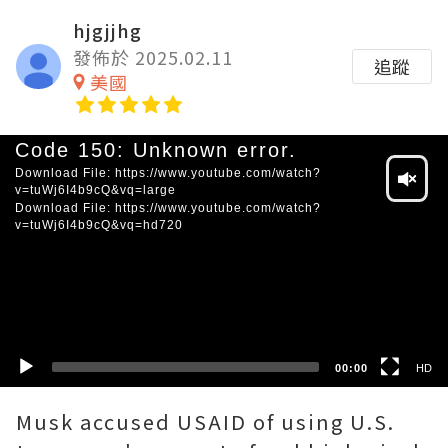
hjgjjhg
發佈於 2025.02.11
追蹤
美國
Video
Code 150: Unknown error.
Player
Download File: https://www.youtube.com/watch?
v=tuWj6I4b9cQ&vq=large
Download File: https://www.youtube.com/watch?
v=tuWj6I4b9cQ&vq=hd720
HD
SD
00:00
HD
Musk accused USAID of using U.S.